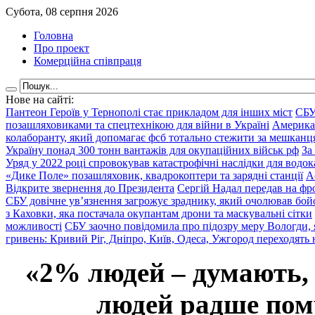
Субота, 08 серпня 2026
Головна
Про проект
Комерційна співпраця
Нове на сайті:
Пантеон Героїв у Тернополі стає прикладом для інших міст
СБУ
позашляховиками та спецтехнікою для війни в Україні
Америка
колаборанту, який допомагає фсб тотально стежити за мешкан
Україну понад 300 тонн вантажів для окупаційних військ рф
За
Уряд у 2022 році спровокував катастрофічні наслідки для водок
«Дике Поле» позашляховик, квадрокоптери та зарядні станції
А
Відкрите звернення до Президента
Сергій Надал передав на фро
СБУ довічне ув’язнення загрожує зраднику, який очолював бой
з Каховки, яка постачала окупантам дрони та маскувальні сітки
можливості
СБУ заочно повідомила про підозру меру Вологди, 
гривень: Кривий Ріг, Дніпро, Київ, Одеса, Ужгород переходять 
«2% людей – думають,
людей радше помр