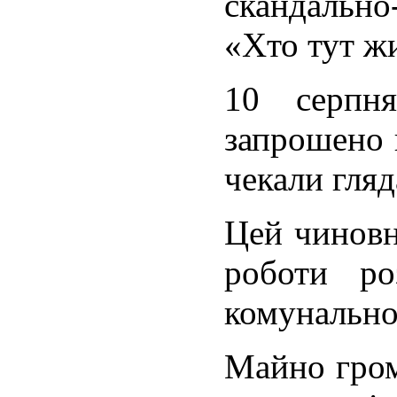
скандально
«Хто тут ж
10 серпн
запрошено 
чекали гляд
Цей чиновн
роботи ро
комунальної
Майно гром