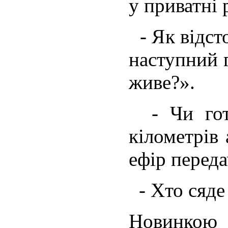
у приватні 
- Як відст
наступний 
живе?».
- Чи гото
кілометрів
ефір переда
- Хто сяде
Новинк