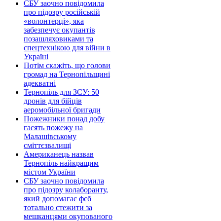
СБУ заочно повідомила
про підозру російській
«волонтерці», яка
забезпечує окупантів
позашляховиками та
спецтехнікою для війни в
Україні
Потім скажіть, що голови
громад на Тернопільщині
адекватні
Тернопіль для ЗСУ: 50
дронів для бійців
аеромобільної бригади
Пожежники понад добу
гасять пожежу на
Малашівському
сміттєзвалищі
Американець назвав
Тернопіль найкращим
містом України
СБУ заочно повідомила
про підозру колаборанту,
який допомагає фсб
тотально стежити за
мешканцями окупованого