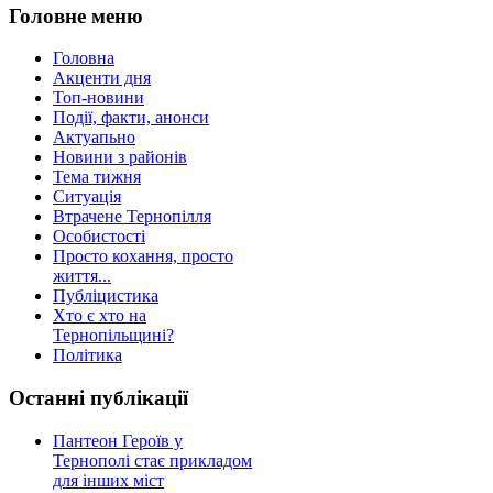
Головне меню
Головна
Акценти дня
Топ-новини
Події, факти, анонси
Актуапьно
Новини з районів
Тема тижня
Ситуація
Втрачене Тернопілля
Особистості
Просто кохання, просто
життя...
Публіцистика
Хто є хто на
Тернопільщині?
Політика
Останні публікації
Пантеон Героїв у
Тернополі стає прикладом
для інших міст