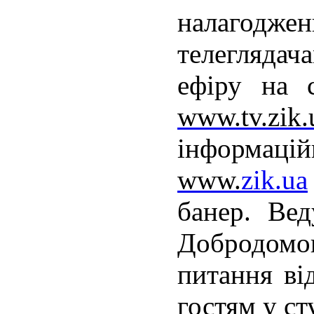
налагодже
телегляда
ефіру на 
www.tv.zik.
інформац
www.
zik.ua
банер. Ве
Добродомо
питання ві
гостям у сту