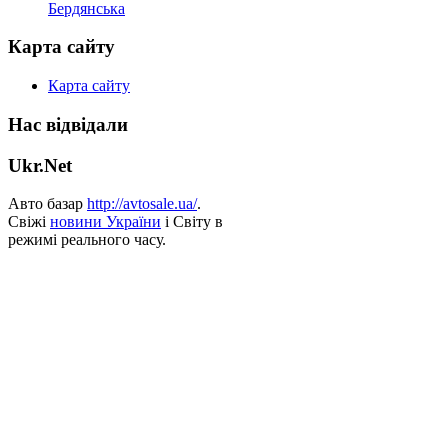
Бердянська
Карта сайту
Карта сайту
Нас відвідали
Ukr.Net
Авто базар
http://avtosale.ua/
.
Свіжі
новини України
і Світу в
режимі реального часу.