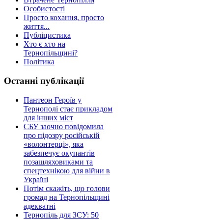
Особистості
Просто кохання, просто
життя...
Публіцистика
Хто є хто на
Тернопільщині?
Політика
Останні публікації
Пантеон Героїв у
Тернополі стає прикладом
для інших міст
СБУ заочно повідомила
про підозру російській
«волонтерці», яка
забезпечує окупантів
позашляховиками та
спецтехнікою для війни в
Україні
Потім скажіть, що голови
громад на Тернопільщині
адекватні
Тернопіль для ЗСУ: 50