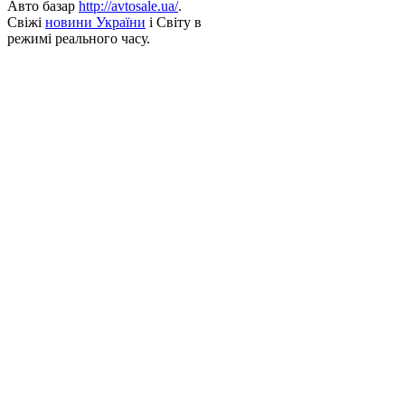
Авто базар
http://avtosale.ua/
.
Свіжі
новини України
і Світу в
режимі реального часу.