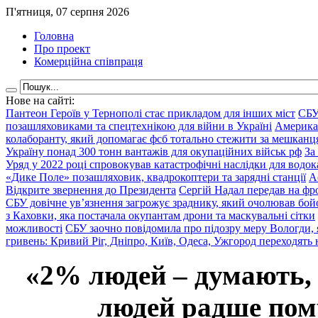
П'ятниця, 07 серпня 2026
Головна
Про проект
Комерційна співпраця
Нове на сайті:
Пантеон Героїв у Тернополі стає прикладом для інших міст
СБУ
позашляховиками та спецтехнікою для війни в Україні
Америка
колаборанту, який допомагає фсб тотально стежити за мешкан
Україну понад 300 тонн вантажів для окупаційних військ рф
За
Уряд у 2022 році спровокував катастрофічні наслідки для водок
«Дике Поле» позашляховик, квадрокоптери та зарядні станції
А
Відкрите звернення до Президента
Сергій Надал передав на фро
СБУ довічне ув’язнення загрожує зраднику, який очолював бой
з Каховки, яка постачала окупантам дрони та маскувальні сітки
можливості
СБУ заочно повідомила про підозру меру Вологди, 
гривень: Кривий Ріг, Дніпро, Київ, Одеса, Ужгород переходять 
«2% людей – думають,
людей радше помр