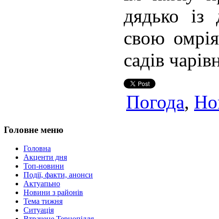
дядько із 
свою омрія
садів ча­рів
Погода
,
Но
Головне меню
Головна
Акценти дня
Топ-новини
Події, факти, анонси
Актуапьно
Новини з районів
Тема тижня
Ситуація
Втрачене Тернопілля