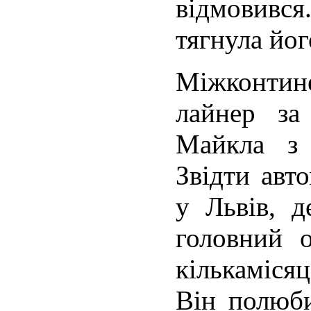
відмовивс
тягнула йог
Міжконтин
лайнер за 
Майкла з
Звід­ти авт
у Львів, д
головний о
кількамісяц
Він полюби