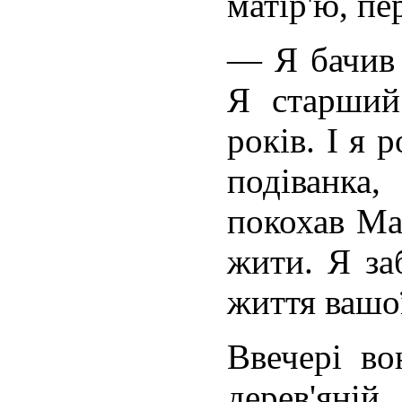
матір'ю, пе
— Я бачив 
Я старший
років. І я 
подіванка
покохав Ма
жити. Я за­
життя вашої
Ввечері во
дерев'я