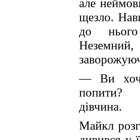
але неймов
щезло. Нав
до нього
Неземни
заворожуюч
— Ви хоч
попити? 
дівчина.
Майкл розгу
дивився у ї