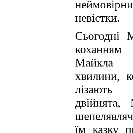
неймовірн
невіс­тки.
Сьогодні М
коханням
Майкла 
хвилини, к
лізають 
двійнята,
шепелявляч
їм казку п