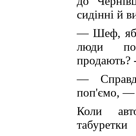
до Чернів
сидінні й в
— Шеф, ябл
люди по
продають? -
— Справд
поп'ємо, —
Коли авто
табуретки