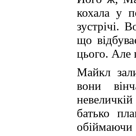
кохала у 
зустрічі. В
що відбува­
цього. Але 
Майкл зал
вони він
невелич­кі
батько пла
обіймаюч