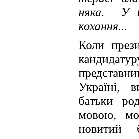
няка.
У 
кохання...
Коли прези
кандидату
представн
Україні, 
батьки ро
мовою, мо
новитий 