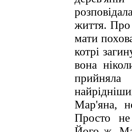
розповіда
життя. Про 
мати похова
котрі загин
вона ніко
прийняла
найрідніши
Мар'яна, н
Просто не
Його ж, Ма