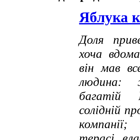
Яблука 
Доля при
хоча вдома
він мав в
людина: 
багатій 
солідній пр
компанії;
терасі вла