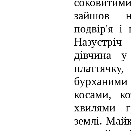
соковити
зайшов н
подвір'я і
Назустріч
дівчина у
платтячк
бурханими
косами, к
хвилями г
землі. Май