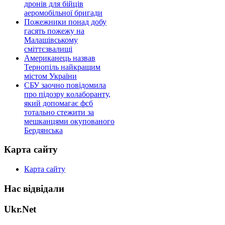
дронів для бійців
аеромобільної бригади
Пожежники понад добу
гасять пожежу на
Малашівському
сміттєзвалищі
Американець назвав
Тернопіль найкращим
містом України
СБУ заочно повідомила
про підозру колаборанту,
який допомагає фсб
тотально стежити за
мешканцями окупованого
Бердянська
Карта сайту
Карта сайту
Нас відвідали
Ukr.Net