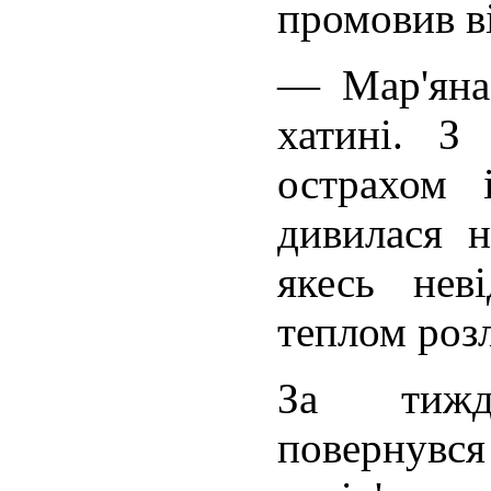
промовив в
— Мар'яна
хатині. З
острахом і
дивилася н
якесь нев
теплом розл
За тижд
повернувся 