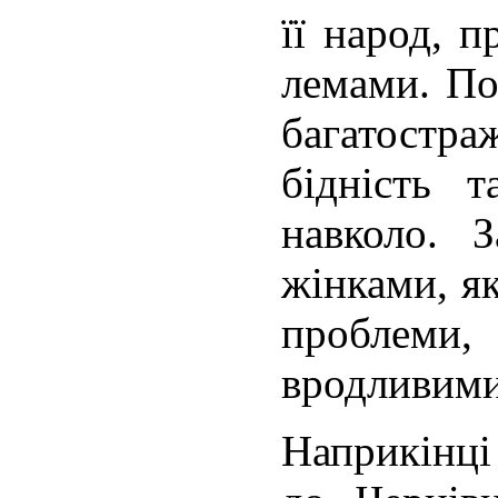
її народ, 
лемами. По
багатостр
бідність 
навко­ло. 
жінками, я
проблеми
вродливими
Наприкінці 