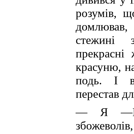
розумів, 
домлював,
стежині 
прекрасні
красуню, н
подь. І в
перестав дл
— Я —Ма
збожевол