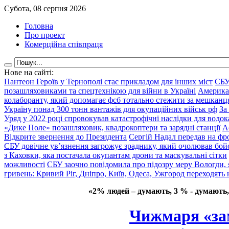
Субота, 08 серпня 2026
Головна
Про проект
Комерційна співпраця
Нове на сайті:
Пантеон Героїв у Тернополі стає прикладом для інших міст
СБУ
позашляховиками та спецтехнікою для війни в Україні
Америка
колаборанту, який допомагає фсб тотально стежити за мешкан
Україну понад 300 тонн вантажів для окупаційних військ рф
За
Уряд у 2022 році спровокував катастрофічні наслідки для водок
«Дике Поле» позашляховик, квадрокоптери та зарядні станції
А
Відкрите звернення до Президента
Сергій Надал передав на фро
СБУ довічне ув’язнення загрожує зраднику, який очолював бой
з Каховки, яка постачала окупантам дрони та маскувальні сітки
можливості
СБУ заочно повідомила про підозру меру Вологди, 
гривень: Кривий Ріг, Дніпро, Київ, Одеса, Ужгород переходять 
«2% людей – думають, 3 % - думають,
Чижмаря «зам