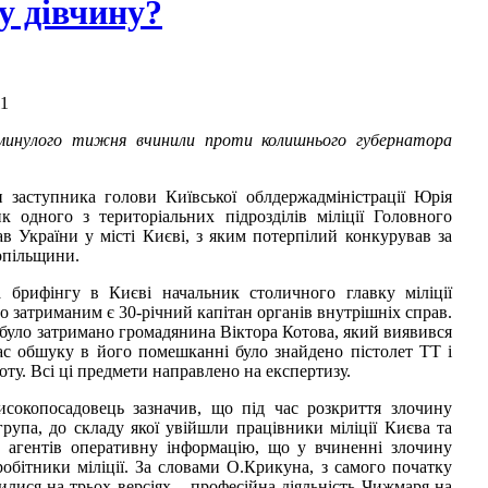
у дівчину?
11
 минулого тижня вчинили проти колишнього губернатора
 заступника голови Київської облдержадміністрації Юрія
 одного з територіальних підрозділів міліції Головного
в України у місті Києві, з яким потерпілий конкурував за
опільщини.
брифінгу в Києві начальник столичного главку міліції
о затриманим є 30-річний капітан органів внутрішніх справ.
 було затримано громадянина Віктора Котова, який виявився
ас обшуку в його помешканні було знайдено пістолет ТТ і
лоту. Всі ці предмети направлено на експертизу.
исокопосадовець зазначив, що під час розкриття злочину
група, до складу якої увійшли працівники міліції Києва та
їх агентів оперативну інформацію, що у вчиненні злочину
обітники міліції. За словами О.Крикуна, з самого початку
илися на трьох версіях – професійна діяльність Чижмаря на