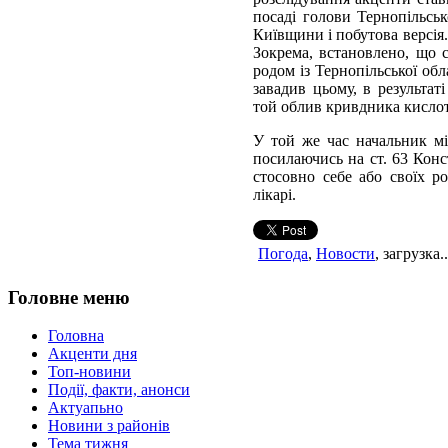
посаді голови Тернопільськ
Київщини і побутова версія.
Зокрема, встановлено, що с
родом із Тернопільської обл
завадив цьому, в результат
той облив кривдника кисло
У той же час начальник мі
посилаючись на ст. 63 Конс
стосовно себе або своїх р
лікарі.
Погода
,
Новости
, загрузка..
Головне меню
Головна
Акценти дня
Топ-новини
Події, факти, анонси
Актуапьно
Новини з районів
Тема тижня