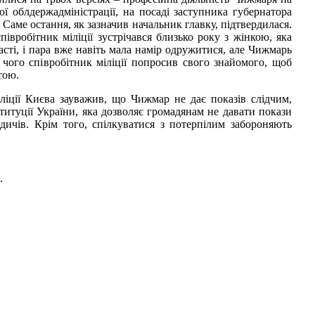
ої облдержадміністрації, на посаді заступника губернатора
 Саме остання, як зазначив начальник главку, підтвердилася.
півробітник міліції зустрічався близько року з жінкою, яка
асті, і пара вже навіть мала намір одружитися, але Чижмарь
і чого співробітник міліції попросив свого знайомого, щоб
тою.
ліції Києва зауважив, що Чижмар не дає показів слідчим,
титуції України, яка дозволяє громадянам не давати покази
одичів. Крім того, спілкуватися з потерпілим забороняють
.