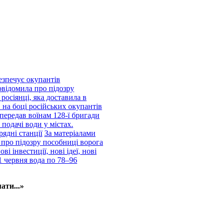
езпечує окупантів
відомила про підозру
росіянці, яка доставила в
 на боці російських окупантів
передав воїнам 128-ї бригади
подачі води у містах.
рядні станції
За матеріалами
про підозру пособниці ворога
і інвестиції, нові ідеї, нові
1 червня вода по 78–96
ати...»