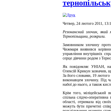
тернопільськ
Четвер, 24 лютого 2011, 13:
Резонансний злочин, який
Тернопільщини, розкрили.
Замовником злочину проти
Чижмаря виявився керівник
управління внутрішніх спра
серце дівчини родом з Терн
Як повідомляє УНІАН, на 
Олексій Крикун зазначив, щ
За його словами, 19 лютого
виконавцем злочину. Під ч
набої до нього, а також кис
Крім того, міліцейський в
спільна слідчо-оперативна 
області, отримала від сво
можуть бути причетні співр
розслідування акценти став