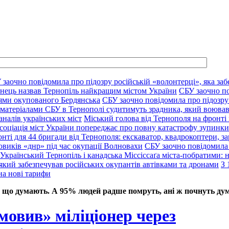
 заочно повідомила про підозру російській «волонтерці», яка заб
нець назвав Тернопіль найкращим містом України
СБУ заочно по
цями окупованого Бердянська
СБУ заочно повідомила про підозру 
 матеріалами СБУ в Тернополі судитимуть зрадника, який воював
аналів українських міст
Міський голова від Тернополя на фронті 
соціація міст України попереджає про повну катастрофу зупинки 
нті для 44 бригади від Тернополя: екскаватор, квадрокоптери, за
овиків «днр» під час окупації Волновахи
СБУ заочно повідомила 
Український Тернопіль і канадська Міссіссаґа міста-побратими: нов
який забезпечував російських окупантів автівками та дронами
З 
на нові тарифи
 що думають. А 95% людей радше помруть, ані ж почнуть дум
овив» міліціонер через