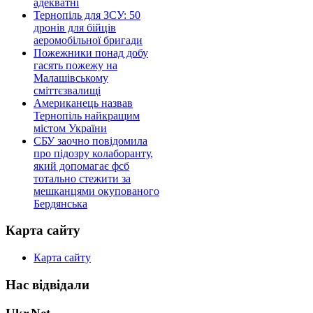
адекватні
Тернопіль для ЗСУ: 50
дронів для бійців
аеромобільної бригади
Пожежники понад добу
гасять пожежу на
Малашівському
сміттєзвалищі
Американець назвав
Тернопіль найкращим
містом України
СБУ заочно повідомила
про підозру колаборанту,
який допомагає фсб
тотально стежити за
мешканцями окупованого
Бердянська
Карта сайту
Карта сайту
Нас відвідали