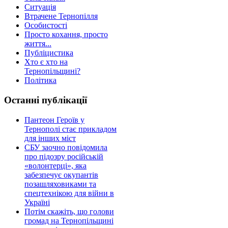
Ситуація
Втрачене Тернопілля
Особистості
Просто кохання, просто
життя...
Публіцистика
Хто є хто на
Тернопільщині?
Політика
Останні публікації
Пантеон Героїв у
Тернополі стає прикладом
для інших міст
СБУ заочно повідомила
про підозру російській
«волонтерці», яка
забезпечує окупантів
позашляховиками та
спецтехнікою для війни в
Україні
Потім скажіть, що голови
громад на Тернопільщині