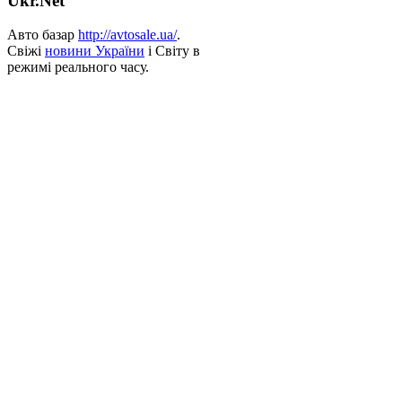
Ukr.Net
Авто базар
http://avtosale.ua/
.
Свіжі
новини України
і Світу в
режимі реального часу.