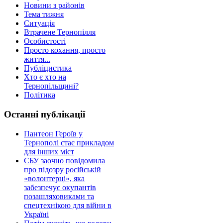
Новини з районів
Тема тижня
Ситуація
Втрачене Тернопілля
Особистості
Просто кохання, просто
життя...
Публіцистика
Хто є хто на
Тернопільщині?
Політика
Останні публікації
Пантеон Героїв у
Тернополі стає прикладом
для інших міст
СБУ заочно повідомила
про підозру російській
«волонтерці», яка
забезпечує окупантів
позашляховиками та
спецтехнікою для війни в
Україні