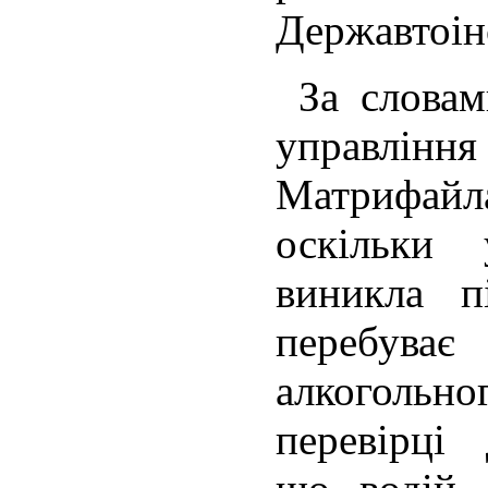
Державтоін
За словам
управл
Матрифай
оскільки 
виникла п
перебув
алкоголь
перевірці 