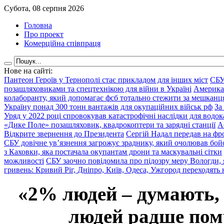
Субота, 08 серпня 2026
Головна
Про проект
Комерційна співпраця
Нове на сайті:
Пантеон Героїв у Тернополі стає прикладом для інших міст
СБУ
позашляховиками та спецтехнікою для війни в Україні
Америка
колаборанту, який допомагає фсб тотально стежити за мешкан
Україну понад 300 тонн вантажів для окупаційних військ рф
За
Уряд у 2022 році спровокував катастрофічні наслідки для водок
«Дике Поле» позашляховик, квадрокоптери та зарядні станції
А
Відкрите звернення до Президента
Сергій Надал передав на фро
СБУ довічне ув’язнення загрожує зраднику, який очолював бой
з Каховки, яка постачала окупантам дрони та маскувальні сітки
можливості
СБУ заочно повідомила про підозру меру Вологди, 
гривень: Кривий Ріг, Дніпро, Київ, Одеса, Ужгород переходять 
«2% людей – думають,
людей радше помр