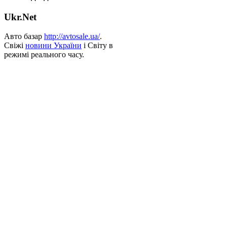
Ukr.Net
Авто базар
http://avtosale.ua/
.
Свіжі
новини України
і Світу в
режимі реального часу.