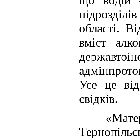
що водій 
підрозділі
області. В
вміст алк
державтоін
адмінпрото
Усе це від
свідків.
«Матер
Тернопіль