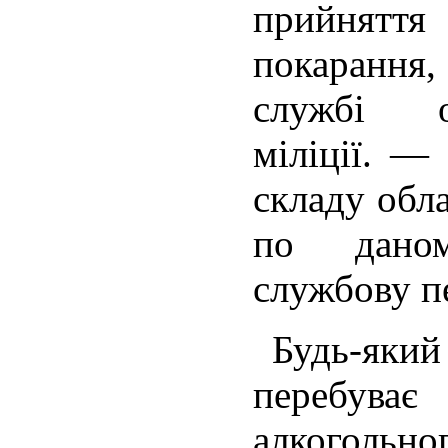
прийнят
покарання
службі о
міліції. —
складу обла
по дано
службову п
Будь-який 
перебува
алкогольног