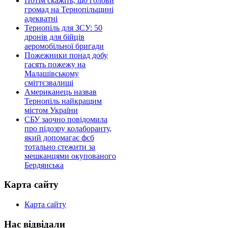
Потім скажіть, що голови
громад на Тернопільщині
адекватні
Тернопіль для ЗСУ: 50
дронів для бійців
аеромобільної бригади
Пожежники понад добу
гасять пожежу на
Малашівському
сміттєзвалищі
Американець назвав
Тернопіль найкращим
містом України
СБУ заочно повідомила
про підозру колаборанту,
який допомагає фсб
тотально стежити за
мешканцями окупованого
Бердянська
Карта сайту
Карта сайту
Нас відвідали