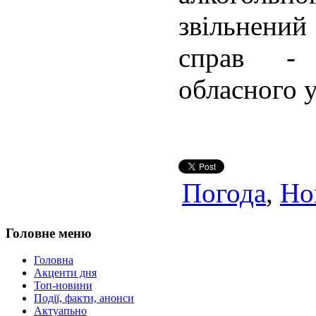
звільнени
справ - 
обласного у
Погода
,
Но
Головне меню
Головна
Акценти дня
Топ-новини
Події, факти, анонси
Актуапьно