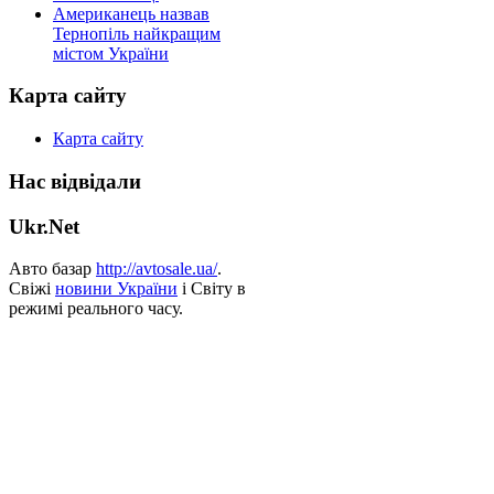
Американець назвав
Тернопіль найкращим
містом України
Карта сайту
Карта сайту
Нас відвідали
Ukr.Net
Авто базар
http://avtosale.ua/
.
Свіжі
новини України
і Світу в
режимі реального часу.