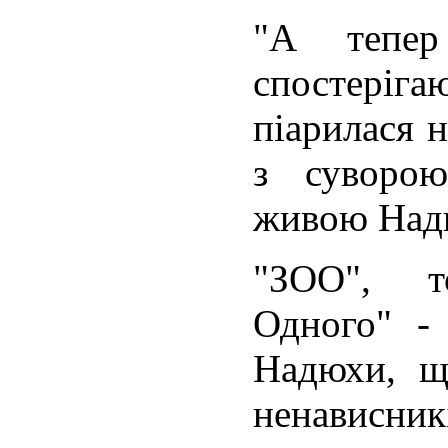
"А тепер
спостерігаю
піарилася 
з суворою
живою Над
"ЗОО", т
Одного" -
Надюхи, щ
ненависник