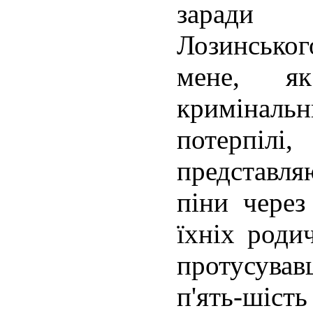
заради 
Лозинськог
мене, я
кримінал
потерпіл
представля
піни через
їхніх роди
протусува
п'ять-шість