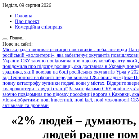
Неділя, 09 серпня 2026
Головна
Про проект
Комерційна співпраця
Нове на сайті:
Міська рада покриває різницю показників - небаланс води
Пант
російській «волонтерці», яка забезпечує окупантів позашляхови
України
СБУ заочно повідомила про підозру колаборанту, який
повідомила про підозру росіянці, яка доставила в Україну пона
зрадника, який воював на боці російських окупантів
Уряд у 202
від Тернополя на фронті передав воїнам 128-ї бригади «Дике По
повну катастрофу зупинки подачі води у містах. Відкрите звер
квадрокоптери, зарядні станції
За матеріалами СБУ довічне ув’
заочно повідомила про підозру пособниці ворога з Каховки, яка
міста-побратими: нові інвестиції, нові ідеї, нові можливості
СБУ
автівками та дронами
«2% людей – думають,
людей радше помр