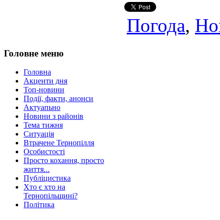
Погода
,
Но
Головне меню
Головна
Акценти дня
Топ-новини
Події, факти, анонси
Актуапьно
Новини з районів
Тема тижня
Ситуація
Втрачене Тернопілля
Особистості
Просто кохання, просто
життя...
Публіцистика
Хто є хто на
Тернопільщині?
Політика