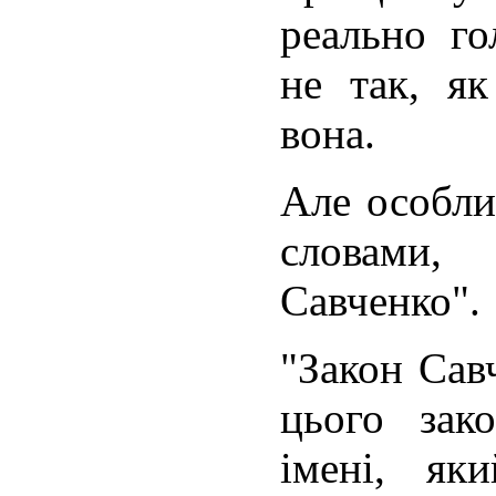
реально го
не так, як
вона.
Але особли
словами,
Савченко".
"Закон Савч
цього зак
імені, як