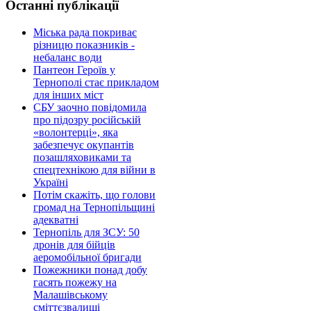
Останні публікації
Міська рада покриває
різницю показників -
небаланс води
Пантеон Героїв у
Тернополі стає прикладом
для інших міст
СБУ заочно повідомила
про підозру російській
«волонтерці», яка
забезпечує окупантів
позашляховиками та
спецтехнікою для війни в
Україні
Потім скажіть, що голови
громад на Тернопільщині
адекватні
Тернопіль для ЗСУ: 50
дронів для бійців
аеромобільної бригади
Пожежники понад добу
гасять пожежу на
Малашівському
сміттєзвалищі