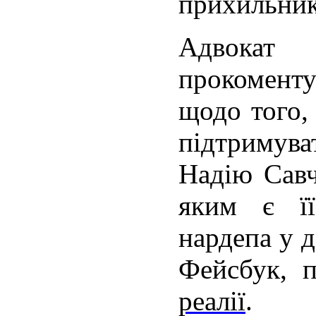
прихильник
Адвока
прокоменту
щодо того,
підтримува
Надію Савч
яким є її
нардепа у д
Фейсбук, 
реалії
.