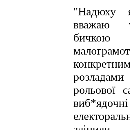
"Надюху 
вважаю 
бичкою
малогра
конкрет
розладам
рольової с
виб*ядочн
електора
зліпили 