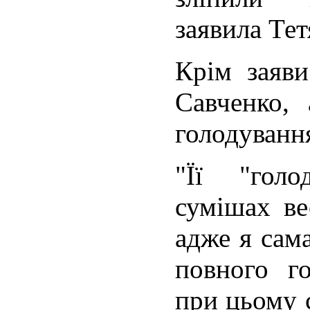
заявила Те
Крім заяв
Савченко, 
голодування
"Її "гол
сумішах ве
адже я сам
повного го
при цьому с