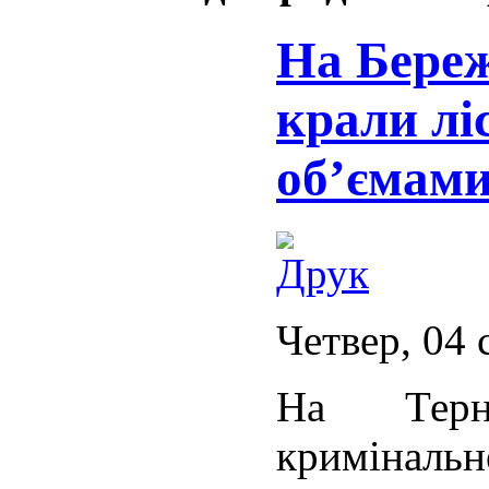
На Бере
крали лі
об’ємам
Четвер, 04 
На Терно
кримінальн