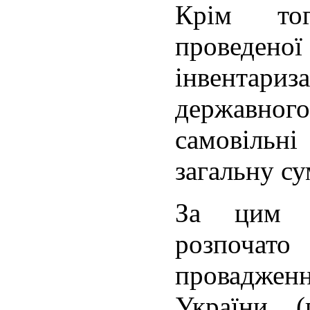
Крім тог
проведено
інвентари
державного
самовіль
загальну су
За цим ф
розпоч
провадже
України (