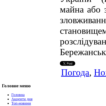
майна або 
зловжи
станов
розслід
Бережанськи
Погода
,
Но
Головне меню
Головна
Акценти дня
Топ-новини