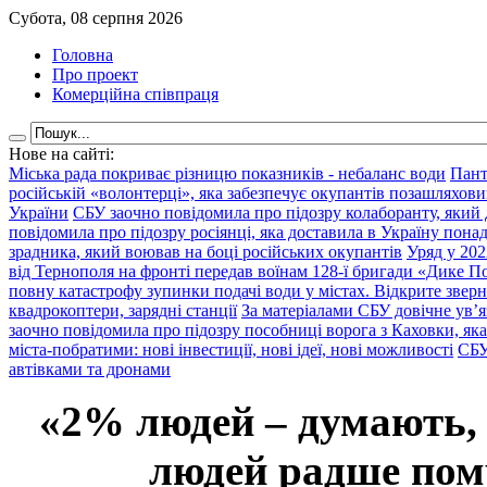
Субота, 08 серпня 2026
Головна
Про проект
Комерційна співпраця
Нове на сайті:
Міська рада покриває різницю показників - небаланс води
Пант
російській «волонтерці», яка забезпечує окупантів позашляхови
України
СБУ заочно повідомила про підозру колаборанту, який
повідомила про підозру росіянці, яка доставила в Україну пона
зрадника, який воював на боці російських окупантів
Уряд у 202
від Тернополя на фронті передав воїнам 128-ї бригади «Дике По
повну катастрофу зупинки подачі води у містах. Відкрите звер
квадрокоптери, зарядні станції
За матеріалами СБУ довічне ув’
заочно повідомила про підозру пособниці ворога з Каховки, яка
міста-побратими: нові інвестиції, нові ідеї, нові можливості
СБУ
автівками та дронами
«2% людей – думають,
людей радше помр