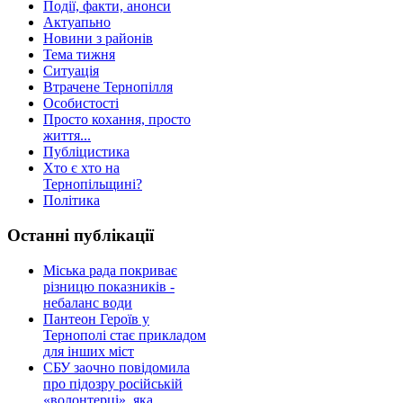
Події, факти, анонси
Актуапьно
Новини з районів
Тема тижня
Ситуація
Втрачене Тернопілля
Особистості
Просто кохання, просто
життя...
Публіцистика
Хто є хто на
Тернопільщині?
Політика
Останні публікації
Міська рада покриває
різницю показників -
небаланс води
Пантеон Героїв у
Тернополі стає прикладом
для інших міст
СБУ заочно повідомила
про підозру російській
«волонтерці», яка