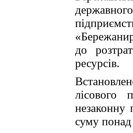
державно
підприємст
«Бережанир
до розтра
ресурсів.
Встановле
лісового 
незаконну 
суму понад 