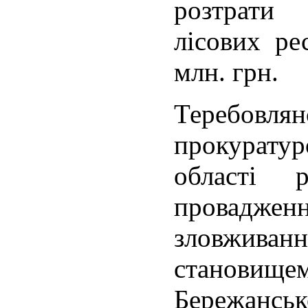
розтрати
лісових ре
млн. грн.
Теребов
прокурат
області р
провад
зловжи
станови
Бережан