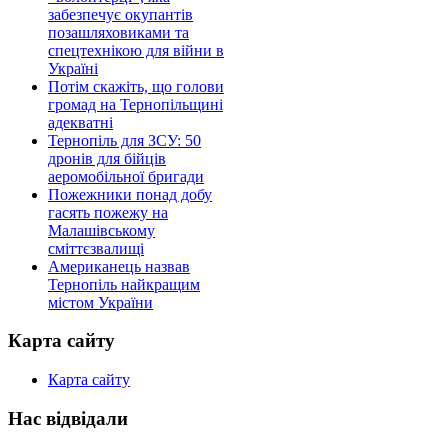
забезпечує окупантів
позашляховиками та
спецтехнікою для війни в
Україні
Потім скажіть, що голови
громад на Тернопільщині
адекватні
Тернопіль для ЗСУ: 50
дронів для бійців
аеромобільної бригади
Пожежники понад добу
гасять пожежу на
Малашівському
сміттєзвалищі
Американець назвав
Тернопіль найкращим
містом України
Карта сайту
Карта сайту
Нас відвідали