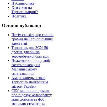
Публіцистика
Хто є хто на
Тернопільщині?
Політика
Останні публікації
Потім скажіть, що голови
громад на Тернопільщині
адекватні
Тернопіль для ЗСУ: 50
дронів для бійців
аеромобільної бригади
Пожежники понад добу
гасять пожежу на
Малашівському
сміттєзвалищі
Американець назвав
Тернопіль найкращим
містом України
СБУ заочно повідомила
про підозру колаборанту,
який допомагає фсб
тотально стежити за