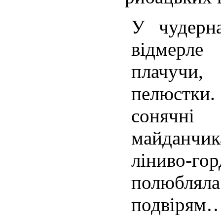
У чудерн
відмерле
плачучи,
пелюстк
сонячні
майданчик
ліниво-г
полюбляла
подвірям