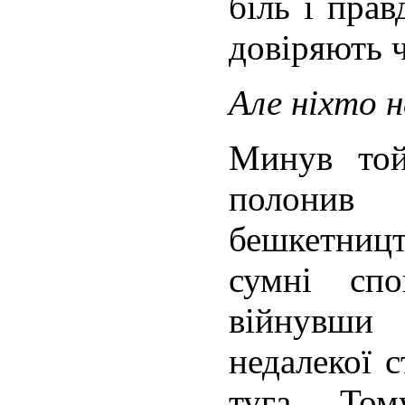
біль і прав
довіряють 
Але ніхто н
Минув той
полонив
бешкетниц
сумні сп
війнувш
недалекої с
туга. То