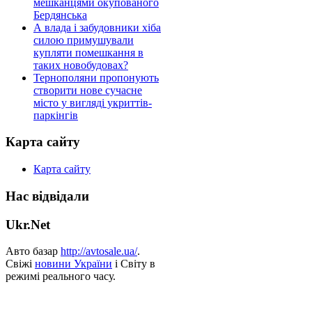
мешканцями окупованого
Бердянська
А влада і забудовники хіба
силою примушували
купляти помешкання в
таких новобудовах?
Тернополяни пропонують
створити нове сучасне
місто у вигляді укриттів-
паркінгів
Карта сайту
Карта сайту
Нас відвідали
Ukr.Net
Авто базар
http://avtosale.ua/
.
Свіжі
новини України
і Світу в
режимі реального часу.