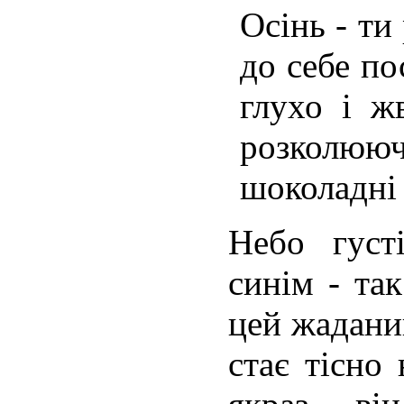
Осінь - ти
до себе по
глухо і ж
розкол
шоколадні 
Небо густ
синім - та
цей жадани
стає тісно 