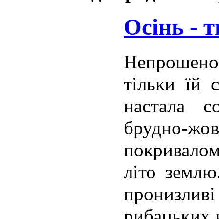
Осінь - т
Непрошено
тільки їй 
настала с
брудно-жов
покривало
літо землю
пронизливі 
рибацьких 