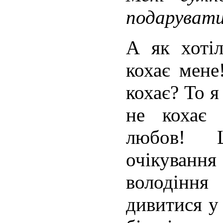
подарувати
А як хотіл
кохає мене
кохає? То я
не кохає
любов! 
очікуван
володін
дивитися у 