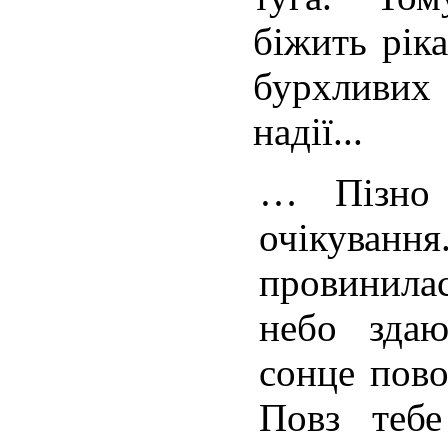
біжить рік
бурхливих
надії...
… Пізно 
очікув
провинила
небо зда
сонце пово
Повз тебе