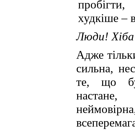
пробігти,
худкіше – 
Люди! Хіба
Адже тільк
сильна, не
те, що бу
настане
неймов
всеперема