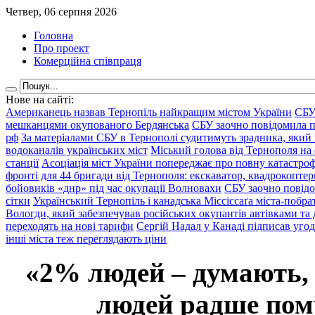
Четвер, 06 серпня 2026
Головна
Про проект
Комерційна співпраця
Нове на сайті:
Американець назвав Тернопіль найкращим містом України
СБУ
мешканцями окупованого Бердянська
СБУ заочно повідомила пр
рф
За матеріалами СБУ в Тернополі судитимуть зрадника, який 
водоканалів українських міст
Міський голова від Тернополя на 
станції
Асоціація міст України попереджає про повну катастроф
фронті для 44 бригади від Тернополя: екскаватор, квадрокоптери
бойовиків «днр» під час окупації Волновахи
СБУ заочно повідо
сітки
Український Тернопіль і канадська Міссіссаґа міста-побрат
Вологди, який забезпечував російських окупантів автівками та
переходять на нові тарифи
Сергій Надал у Канаді підписав уго
інші міста теж переглядають ціни
«2% людей – думають,
людей радше помр