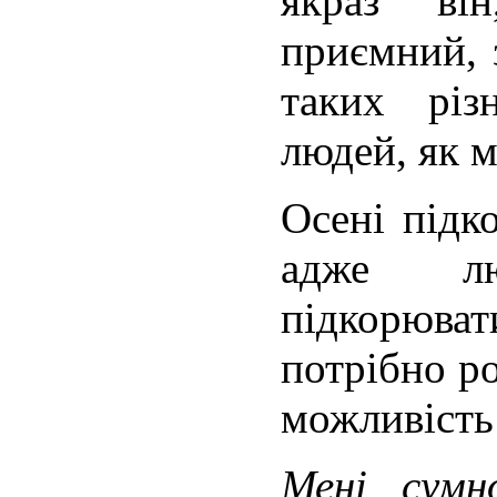
якраз ві
приємний, 
таких різ
людей, як м
Осені підк
адже л
підкорюва
потрібно ро
можливість 
Мені сум