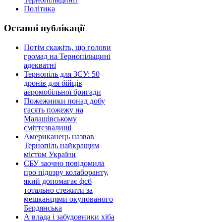
Політика
Останні публікації
Потім скажіть, що голови
громад на Тернопільщині
адекватні
Тернопіль для ЗСУ: 50
дронів для бійців
аеромобільної бригади
Пожежники понад добу
гасять пожежу на
Малашівському
сміттєзвалищі
Американець назвав
Тернопіль найкращим
містом України
СБУ заочно повідомила
про підозру колаборанту,
який допомагає фсб
тотально стежити за
мешканцями окупованого
Бердянська
А влада і забудовники хіба