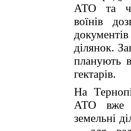
АТО та ч
воїнів до
документ
ділянок. З
планують в
гектарів.
На Терноп
АТО вже 
земельні д