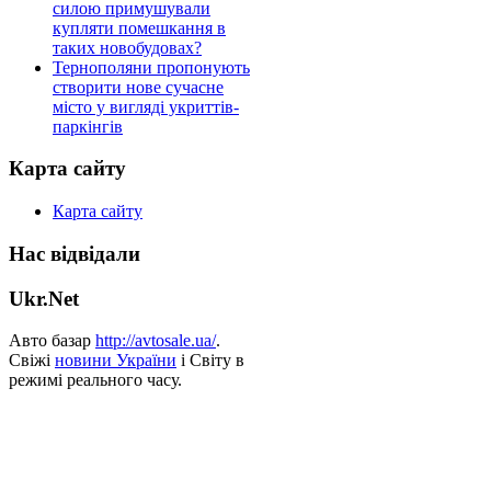
силою примушували
купляти помешкання в
таких новобудовах?
Тернополяни пропонують
створити нове сучасне
місто у вигляді укриттів-
паркінгів
Карта сайту
Карта сайту
Нас відвідали
Ukr.Net
Авто базар
http://avtosale.ua/
.
Свіжі
новини України
і Світу в
режимі реального часу.