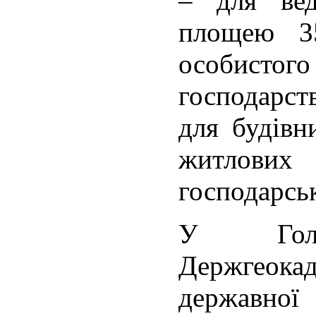
– для вед
площею 3
особист
господарст
для будівн
житлов
господарсь
У Голов
Держгеокад
державної 