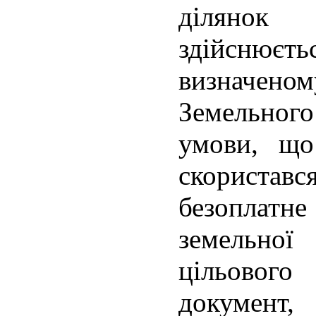
діляно
здійсню
визначе
Земельног
умови, що
скориста
безоплатне
земельної
цільового
документ,