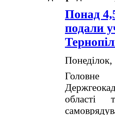
Понад 4,
подали 
Тернопі
Понеділок, 
Голов
Держгеокад
області 
самовряду