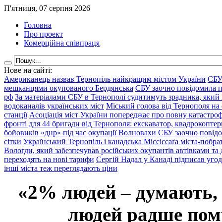
П'ятниця, 07 серпня 2026
Головна
Про проект
Комерційна співпраця
Нове на сайті:
Американець назвав Тернопіль найкращим містом України
СБУ
мешканцями окупованого Бердянська
СБУ заочно повідомила пр
рф
За матеріалами СБУ в Тернополі судитимуть зрадника, який 
водоканалів українських міст
Міський голова від Тернополя на 
станції
Асоціація міст України попереджає про повну катастроф
фронті для 44 бригади від Тернополя: екскаватор, квадрокоптери
бойовиків «днр» під час окупації Волновахи
СБУ заочно повідо
сітки
Український Тернопіль і канадська Міссіссаґа міста-побрат
Вологди, який забезпечував російських окупантів автівками та
переходять на нові тарифи
Сергій Надал у Канаді підписав уго
інші міста теж переглядають ціни
«2% людей – думають,
людей радше помр