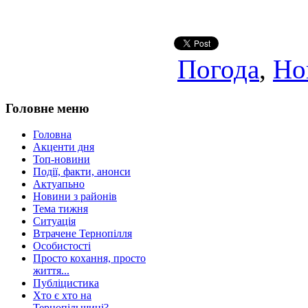
Погода
,
Но
Головне меню
Головна
Акценти дня
Топ-новини
Події, факти, анонси
Актуапьно
Новини з районів
Тема тижня
Ситуація
Втрачене Тернопілля
Особистості
Просто кохання, просто
життя...
Публіцистика
Хто є хто на
Тернопільщині?