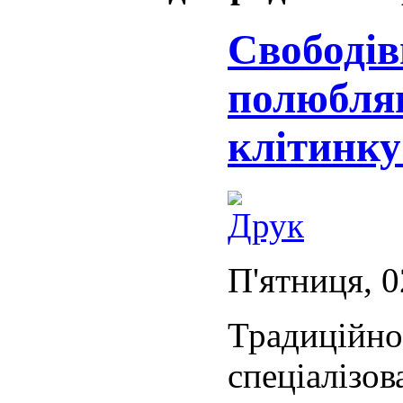
Свободів
полюбля
клітинку
П'ятниця, 0
Традиці
спеціалізов