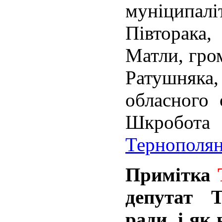
муніцип
Півторака
Матли, гро
Ратушняк
обласного 
Шкробо
Тернополя
Примітка
депутат Т
ради, і як 