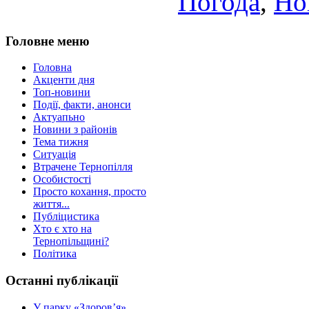
Погода
,
Но
Головне меню
Головна
Акценти дня
Топ-новини
Події, факти, анонси
Актуапьно
Новини з районів
Тема тижня
Ситуація
Втрачене Тернопілля
Особистості
Просто кохання, просто
життя...
Публіцистика
Хто є хто на
Тернопільщині?
Політика
Останні публікації
У парку «Здоров’я»