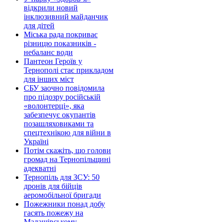
відкрили новий
інклюзивний майданчик
для дітей
Міська рада покриває
різницю показників -
небаланс води
Пантеон Героїв у
Тернополі стає прикладом
для інших міст
СБУ заочно повідомила
про підозру російській
«волонтерці», яка
забезпечує окупантів
позашляховиками та
спецтехнікою для війни в
Україні
Потім скажіть, що голови
громад на Тернопільщині
адекватні
Тернопіль для ЗСУ: 50
дронів для бійців
аеромобільної бригади
Пожежники понад добу
гасять пожежу на
Малашівському