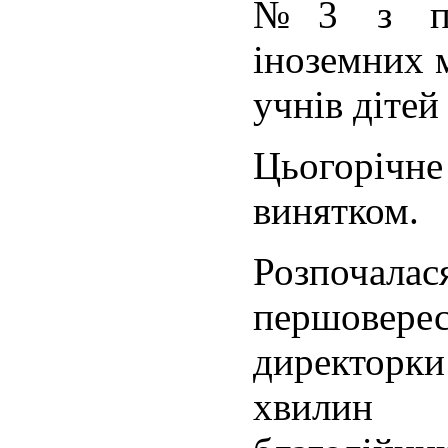
№3 з пог
іноземних 
учнів дітей
Цьогорічн
винятком.
Розпоча
першовере
директорки
хвилин з