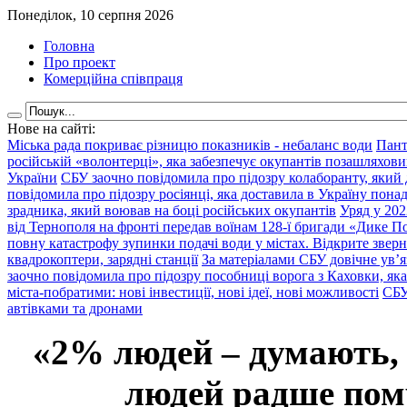
Понеділок, 10 серпня 2026
Головна
Про проект
Комерційна співпраця
Нове на сайті:
Міська рада покриває різницю показників - небаланс води
Пант
російській «волонтерці», яка забезпечує окупантів позашляхови
України
СБУ заочно повідомила про підозру колаборанту, який
повідомила про підозру росіянці, яка доставила в Україну пона
зрадника, який воював на боці російських окупантів
Уряд у 202
від Тернополя на фронті передав воїнам 128-ї бригади «Дике По
повну катастрофу зупинки подачі води у містах. Відкрите звер
квадрокоптери, зарядні станції
За матеріалами СБУ довічне ув’
заочно повідомила про підозру пособниці ворога з Каховки, яка
міста-побратими: нові інвестиції, нові ідеї, нові можливості
СБУ
автівками та дронами
«2% людей – думають,
людей радше помр