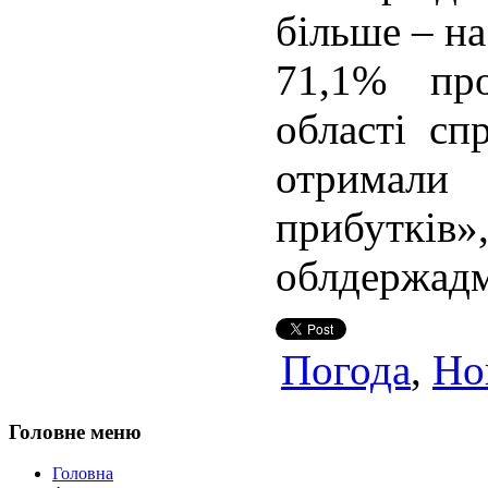
більше – на
71,1% про
області сп
отримал
прибутків»
облдержадмі
Погода
,
Но
Головне меню
Головна