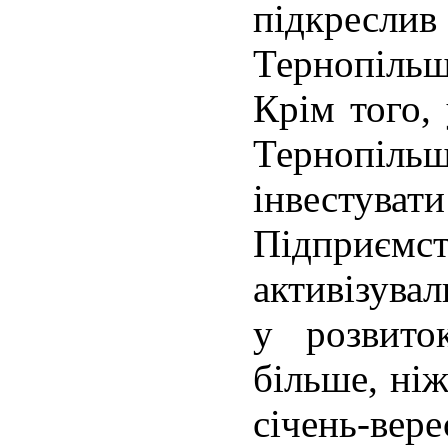
підкре
Тернопільщ
Крім того,
Тернопіл
інвестувати
Підприєм
активізува
у розвито
більше, ніж
січень-вер