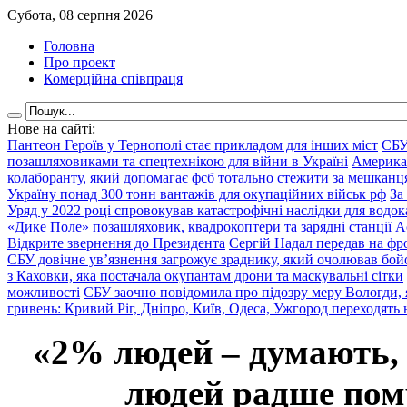
Субота, 08 серпня 2026
Головна
Про проект
Комерційна співпраця
Нове на сайті:
Пантеон Героїв у Тернополі стає прикладом для інших міст
СБУ
позашляховиками та спецтехнікою для війни в Україні
Америка
колаборанту, який допомагає фсб тотально стежити за мешкан
Україну понад 300 тонн вантажів для окупаційних військ рф
За
Уряд у 2022 році спровокував катастрофічні наслідки для водок
«Дике Поле» позашляховик, квадрокоптери та зарядні станції
А
Відкрите звернення до Президента
Сергій Надал передав на фро
СБУ довічне ув’язнення загрожує зраднику, який очолював бой
з Каховки, яка постачала окупантам дрони та маскувальні сітки
можливості
СБУ заочно повідомила про підозру меру Вологди, 
гривень: Кривий Ріг, Дніпро, Київ, Одеса, Ужгород переходять 
«2% людей – думають,
людей радше помр