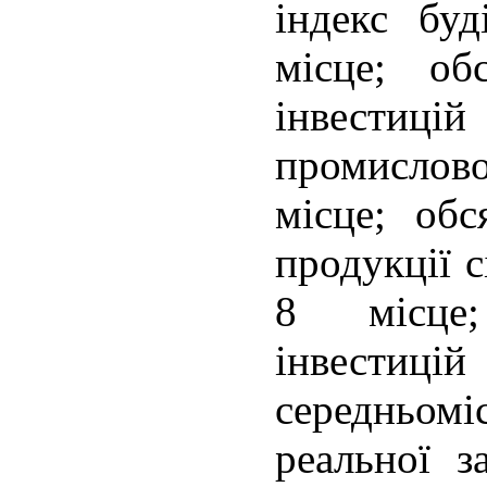
індекс буд
місце; об
інвестиц
промисло
місце; обс
продукції с
8 місце;
інвест
середньомі
реальної з