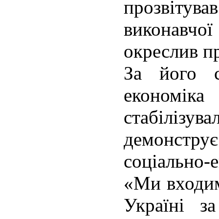
прозвітува
виконавчої
окреслив пр
За його 
економі
стабілізу
демонстру
соціально-
«Ми входим
Україні з