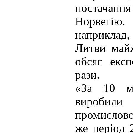
постачанн
Норвегію
наприклад
Литви май
обсяг екс
рази.
«За 10 м
виробил
промислово
же період 2