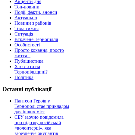
Акценти дня
Топ-новини
Події, факти, анонси
Актуапьно
Новини з районів
Тема тижня
Ситуація
Втрачене Тернопілля
Особистості
Просто кохання, просто
життя...
Публіцистика
Хто є хто на
Тернопільщині?
Політика
Останні публікації
Пантеон Героїв у
Тернополі стає прикладом
для інших міст
СБУ заочно повідомила
про підозру російській
«волонтерці», яка
забезпечує окупантів