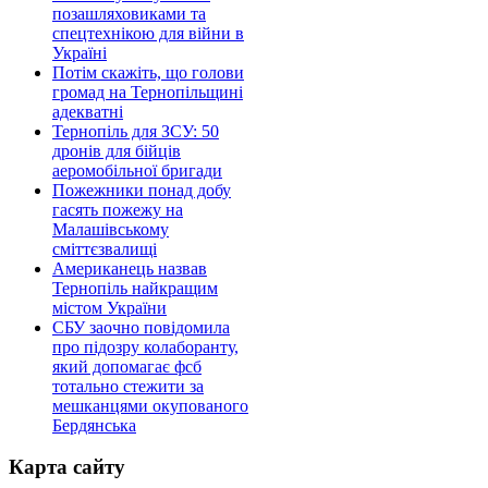
позашляховиками та
спецтехнікою для війни в
Україні
Потім скажіть, що голови
громад на Тернопільщині
адекватні
Тернопіль для ЗСУ: 50
дронів для бійців
аеромобільної бригади
Пожежники понад добу
гасять пожежу на
Малашівському
сміттєзвалищі
Американець назвав
Тернопіль найкращим
містом України
СБУ заочно повідомила
про підозру колаборанту,
який допомагає фсб
тотально стежити за
мешканцями окупованого
Бердянська
Карта сайту