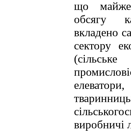
що майже
обсягу ка
вкладено с
сектору е
(сільсь
промисло
елевато
тваринн
сільськог
виробничі л