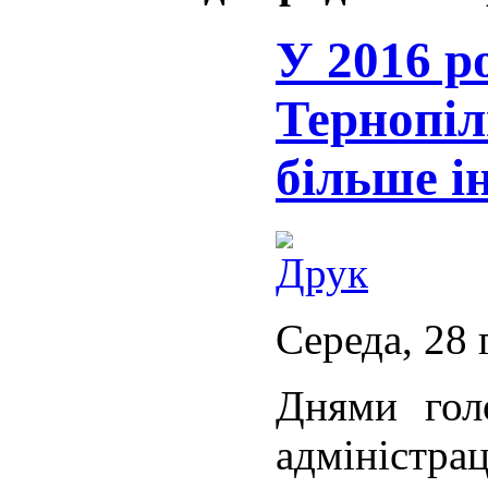
У 2016 р
Тернопі
більше і
Середа, 28 
Днями гол
адмініст