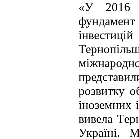
«У 2016 
фундаме
інвести
Тернопіл
міжнаро
представ
розвитку о
іноземних і
вивела Тер
Україні. 