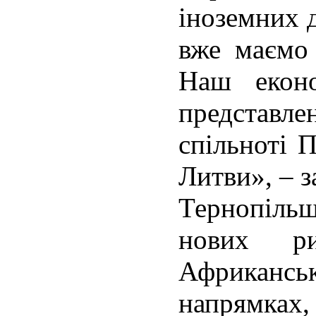
іноземних д
вже маємо
Наш еконо
предста
спільноті 
Литви», – з
Тернопільщ
нових ри
Африканськ
напрямка