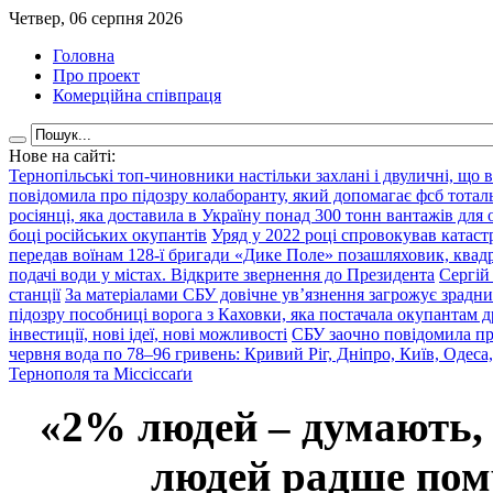
Четвер, 06 серпня 2026
Головна
Про проект
Комерційна співпраця
Нове на сайті:
Тернопільські топ-чиновники настільки захлані і двуличні, що 
повідомила про підозру колаборанту, який допомагає фсб тота
росіянці, яка доставила в Україну понад 300 тонн вантажів для
боці російських окупантів
Уряд у 2022 році спровокував катаст
передав воїнам 128-ї бригади «Дике Поле» позашляховик, квадр
подачі води у містах. Відкрите звернення до Президента
Сергій
станції
За матеріалами СБУ довічне ув’язнення загрожує зрадни
підозру пособниці ворога з Каховки, яка постачала окупантам д
інвестиції, нові ідеї, нові можливості
СБУ заочно повідомила пр
червня вода по 78–96 гривень: Кривий Ріг, Дніпро, Київ, Одеса
Тернополя та Міссіссаґи
«2% людей – думають,
людей радше помр