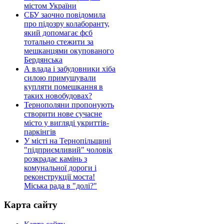
містом України
СБУ заочно повідомила
про підозру колаборанту,
який допомагає фсб
тотально стежити за
мешканцями окупованого
Бердянська
А влада і забудовники хіба
силою примушували
купляти помешкання в
таких новобудовах?
Тернополяни пропонують
створити нове сучасне
місто у вигляді укриттів-
паркінгів
У місті на Тернопільщині
"підприємливий" чоловік
розкрадає камінь з
комунальної дороги і
реконструкції моста!
Міська рада в "долі?"
Карта сайту