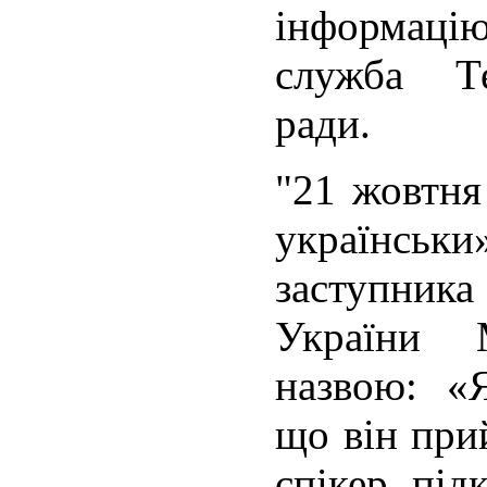
інформацію
служба Те
ради.
"21 жовтня
українсь
заступника
України 
назвою: «
що він при
спікер під