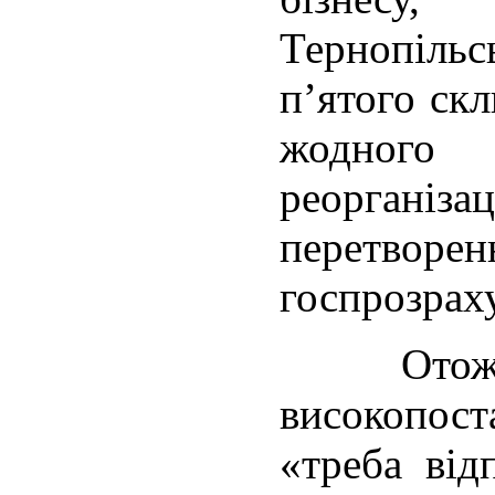
Тернопіль
п’ятого ск
жодног
реоргані
перетворен
госпрозрах
Отож,
високопо
«треба від