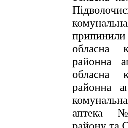
Підволо
комунальна
припинили 
обласна к
районна 
обласна к
районна а
комунальн
аптека №
району та 