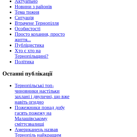
Актуапьно
Новини з районів
Тема тижня
Ситуація
Втрачене Тернопілля
Особистості
Просто кохання, просто
життя...
Публіцистика
Хто є хто на
Тернопільщині?
Політика
Останні публікації
Тернопільські топ-
чиновники настільки
захлані і двуличні, що вже
навіть огидно
Пожежники понад добу
гасять пожежу на
Малашівському
сміттєзвалищі
Американець назвав
Тернопіль найкращим