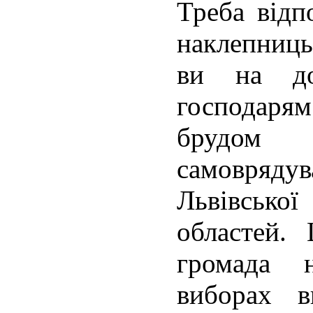
Треба відп
наклепниць
ви на до
господаря
брудом 
самовряду
Львівської
областей.
громада 
виборах 