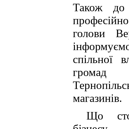
Також до
професійн
голови Ве
інформуєм
спільної в
громад 
Тернопіл
магазинів.
Що стосу
бізнесу