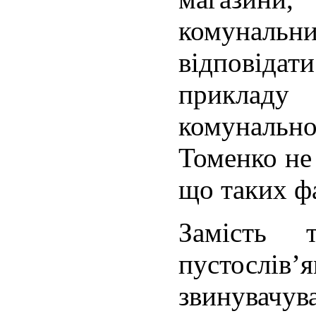
комуналь
відповіда
прикладу
комуналь
Томенко не
що таких фа
Замість 
пустослів
звинува