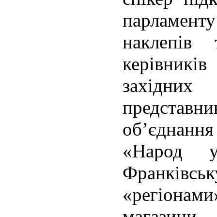
парламенту
наклепів
керівникі
західних
представни
об’єднанн
«Народ у
Франківсь
«регіона
магазини