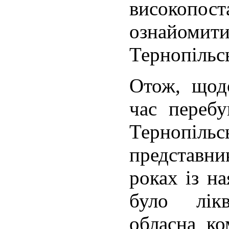
високопо
ознайоми
Тернопільсь
Отож, щод
час перебу
Тернопіл
представ
роках із н
було лікв
обласна к