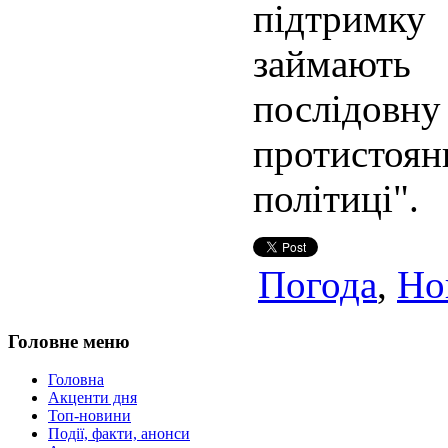
підтримку
займают
послідовн
протисто
політиці".
Погода
,
Но
Головне меню
Головна
Акценти дня
Топ-новини
Події, факти, анонси