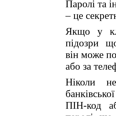
Паролі та і
– це секрет
Якщо у кл
підозри щ
він може по
або за теле
Ніколи н
банківсько
ПІН-код а