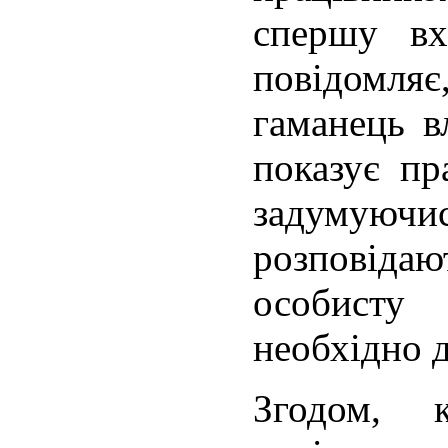
спершу вх
повідомл
гаманець в
показує пр
задумуючис
розповідаю
особист
необхідно д
Згодом, 