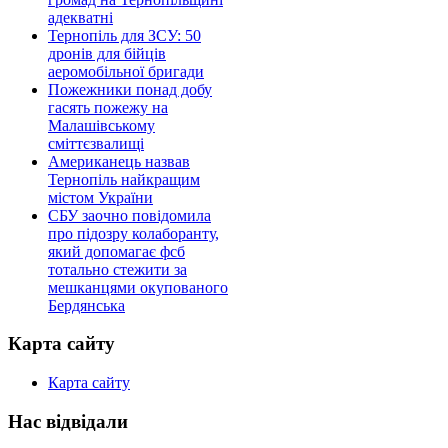
адекватні
Тернопіль для ЗСУ: 50
дронів для бійців
аеромобільної бригади
Пожежники понад добу
гасять пожежу на
Малашівському
сміттєзвалищі
Американець назвав
Тернопіль найкращим
містом України
СБУ заочно повідомила
про підозру колаборанту,
який допомагає фсб
тотально стежити за
мешканцями окупованого
Бердянська
Карта сайту
Карта сайту
Нас відвідали