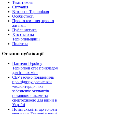
Тема тижня
Ситуація
Втрачене Тернопілля
Особистості
Просто кохання, просто
життя...
Публіцистика
Хто є хто на
Тернопільщині?
Політика
Останні публікації
Пантеон Героїв у
Тернополі стає прикладом
для інших міст
СБУ заочно повідомила
про підозру російській
«волонтерці», яка
забезпечує окупантів
позашляховиками та
спецтехнікою для війни в
Україні
Потім скажіть, що голови
громад на Тернопільщині