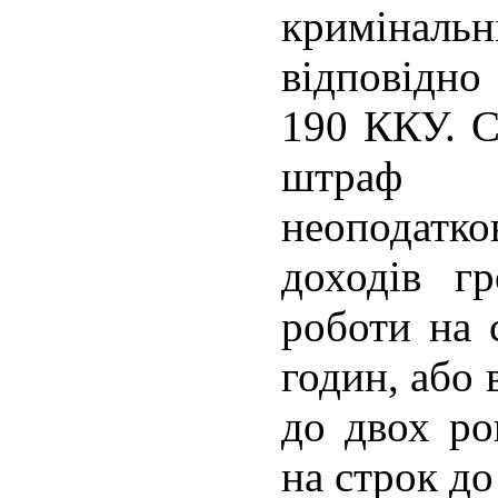
криміна
відповідн
190 ККУ. С
штраф 
неоподат
доходів г
роботи на 
годин, або 
до двох ро
на строк до