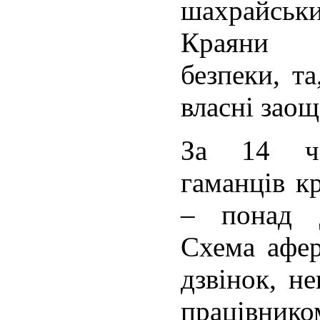
шахрайсь
Краяни 
безпеки, та
власні зао
За 14 че
гаманців к
– понад д
Схема афер
дзвінок, н
працівнико