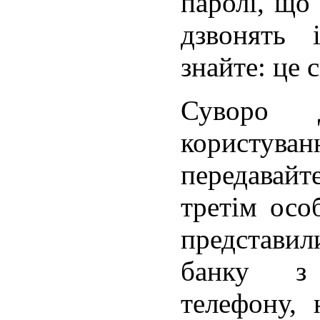
паролі, що
дзвонять 
знайте: це 
Суворо д
користу
передавай
третім осо
представ
банку з
телефону, 