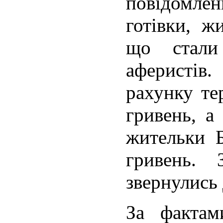
повідомле
готівки, ж
що стали
афери
рахунку те
гривень, а
жительки 
гривень.
звернулись 
За фактам