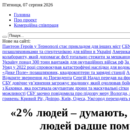
П'ятниця, 07 серпня 2026
Головна
Про проект
Комерційна співпраця
Нове на сайті:
Пантеон Героїв у Тернополі стає прикладом для інших міст
СБУ
позашляховиками та спецтехнікою для війни в Україні
Америка
колаборанту, який допомагає фсб тотально стежити за мешкан
Україну понад 300 тонн вантажів для окупаційних військ рф
За
Уряд у 2022 році спровокував катастрофічні наслідки для водок
«Дике Поле» позашляховик, квадрокоптери та зарядні станції
А
Відкрите звернення до Президента
Сергій Надал передав на фро
СБУ довічне ув’язнення загрожує зраднику, який очолював бой
з Каховки, яка постачала окупантам дрони та маскувальні сітки
можливості
СБУ заочно повідомила про підозру меру Вологди, 
гривень: Кривий Ріг, Дніпро, Київ, Одеса, Ужгород переходять 
«2% людей – думають,
людей радше помр