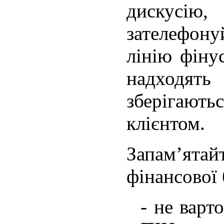
дискусію,
зателеф
лінію фінус
надходят
зберігають
клієнтом.
Запам’ятай
фінансової 
- не варт