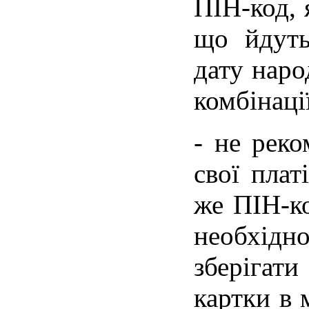
ПІН-код, 
що йдуть
дату наро
комбінаці
- не реко
свої плат
же ПІН-ко
необхід
зберігат
картки в 