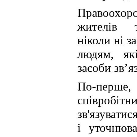
Правоохо
жителів т
ніколи ні з
людям, як
засоби зв’яз
По-перш
співробітн
зв'язуватис
і уточнюва