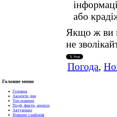
інформац
або краді
Якщо ж ви п
не зволікай
Погода
,
Но
Головне меню
Головна
Акценти дня
Топ-новини
Події, факти, анонси
Актуапьно
Новини з районів