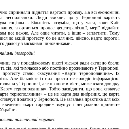
чно сприйняли підняття вартості проїзду. На всі економічні
кт несподіванки. Люди звикли, що у Тернополі вартість
ула соціальна. Більшість розуміла, що у часи, коли Київ
ання, згортається процес децентралізації, мерії віднайти
кам все важче. Але одне читати, а інше – заплатити. Тому
ся до акцій протесту, бо це для них, дійсно, надто дорого і
го діалогу з міськими чиновниками.
ийшли іногородні
лиць та у понеділковому пікеті міської ради активно брали
та сіл, які тимчасово або постійно проживають у Тернополі.
протесту стало: скасування «Карти тернополянина». Їх
іти. Але більшість із них просто не володіє інформацією.
стрована у Тернополі, але працює в місті, може взяти довідку
«Карту тернополянина». Тобто засвідчити, що вона сплачує
арта тернополянина» – це не карта для вибраних, це карта
і сплачує податки у Тернополі. Це загальна практика для всіх
ер введення «карт городян» змушує і нещодавно прийняте
 України.
олити політичний маргінес