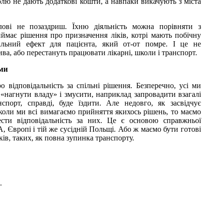
лю не дають додаткові кошти, а навпаки викачують з міста
лові не позаздриш. Їхню діяльність можна порівняти з
иймає рішення про призначення ліків, котрі мають побічну
альний ефект для пацієнта, який от-от помре. І це не
ва, або перестануть працювати лікарні, школи і транспорт.
ми
 відповідальність за спільні рішення. Безперечно, усі ми
«нагнути владу» і змусити, наприклад запровадити взагалі
спорт, справді, буде їздити. Але недовго, як засвідчує
коли ми всі вимагаємо прийняття якихось рішень, то маємо
сти відповідальність за них. Це є основою справжньої
, Європі і тій же сусідній Польщі. Або ж маємо бути готові
ів, таких, як повна зупинка транспорту.
.