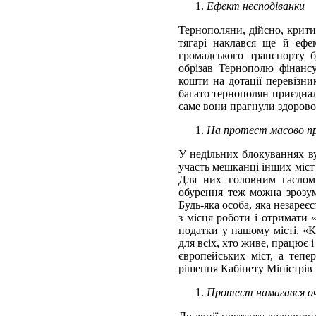
Ефект несподіванки
Тернополяни, дійсно, крити
тягарі наклався ще й ефе
громадського транспорту б
обрізав Тернополю фінансув
кошти на дотації перевізни
багато тернополян приєднали
саме вони прагнули здорово
На протест масово пр
У недільних блокуваннях ву
участь мешканці інших міст 
Для них головним гаслом 
обурення теж можна зрозум
Будь-яка особа, яка незареє
з місця роботи і отримати 
податки у нашому місті. «К
для всіх, хто живе, працює 
європейських міст, а теп
рішення Кабінету Міністрів
Протест намагався оч