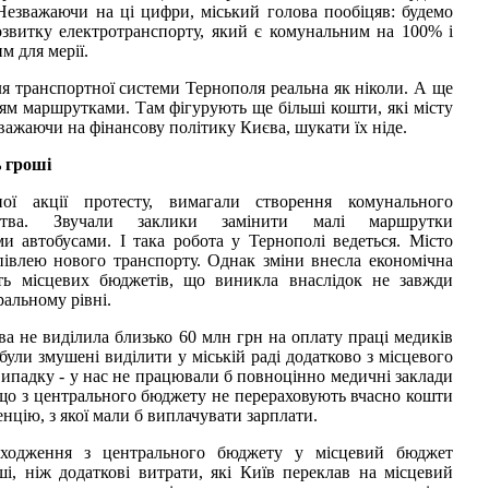
Незважаючи на ці цифри, міський голова пообіцяв: будемо
звитку електротранспорту, який є комунальним на 100% і
м для мерії.
ля транспортної системи Тернополя реальна як ніколи. А ще
ням маршрутками. Там фігурують ще більші кошти, які місту
важаючи на фінансову політику Києва, шукати їх ніде.
 гроші
ної акції протесту, вимагали створення комунального
мства. Звучали заклики замінити малі маршрутки
 автобусами. І така робота у Тернополі ведеться. Місто
півлею нового транспорту. Однак зміни внесла економічна
ість місцевих бюджетів, що виникла внаслідок не завжди
альному рівні.
ва не виділила близько 60 млн грн на оплату праці медиків
і були змушені виділити у міській раді додатково з місцевого
ипадку - у нас не працювали б повноцінно медичні заклади
 що з центрального бюджету не перераховують вчасно кошти
нцію, з якої мали б виплачувати зарплати.
дходження з центрального бюджету у місцевий бюджет
і, ніж додаткові витрати, які Київ переклав на місцевий