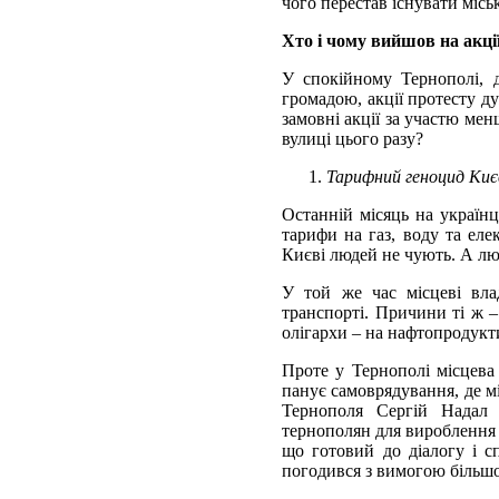
чого перестав існувати місь
Хто і чому вийшов на акці
У спокійному Тернополі, 
громадою, акції протесту ду
замовні акції за участю ме
вулиці цього разу?
Тарифний геноцид Киє
Останній місяць на україн
тарифи на газ, воду та еле
Києві людей не чують. А лю
У той же час місцеві вла
транспорті. Причини ті ж –
олігархи – на нафтопродукти
Проте у Тернополі місцева
панує самоврядування, де м
Тернополя Сергій Надал 
тернополян для вироблення 
що готовий до діалогу і с
погодився з вимогою більшо