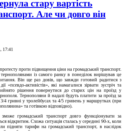
вернула стару вартість
анспорт. Але чи довго він
, 17:41
ї протесту проти підвищення ціни на громадський транспорт.
з тернополянами із самого ранку в понеділок вирішував це
итання. Він ще раз довів, що завжди готовий радитися з
ї «псевдо-активістів», які намагалися зірвати зустріч та
прийнято рішення повернутися до старих цін на проїзд у
рнополя. Тернополяни й надалі будуть платити за проїзд за
 3/4 гривні у тролейбусах та 4/5 гривень у маршрутках (при
полянина» та готівкою відповідно).
 зможе громадський транспорт довго функціонувати за
ся відкритим. Схожа ситуація сталась у середині 90-х, коли
или підняти тарифи на громадський транспорт, в наслідок