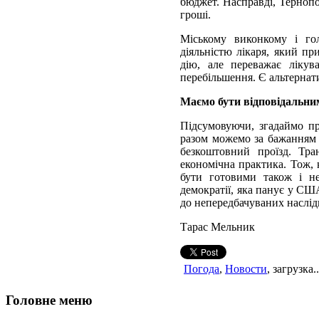
бюджет. Насправді, Тернопо
гроші.
Міському виконкому і го
діяльністю лікаря, який пр
дію, але переважає лікув
перебільшення. Є альтернати
Маємо бути відповідальни
Підсумовуючи, згадаймо про
разом можемо за бажанням 
безкоштовний проїзд. Тран
економічна практика. Тож, 
бути готовими також і не
демократії, яка панує у США
до непередбачуваних наслідк
Тарас Мельник
Погода
,
Новости
, загрузка..
Головне меню