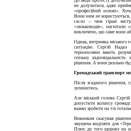
До акції протесту долучили
не долучитися, адже прийма
«професійній основі». Хоч
Вони ним не користуються, 
гасло – чим гірше міст
«ляльководів», нагнітали
виключено, що саме вони аб
Однак, витримка міського г
ситуацію. Сергій Надал 
тернополяни мають розумі
спільну відповідальність 
рішення. А вони реально бу
Громадський транспорт мо
Після згаданого рішення, 
зупинитись.
Але міський голова Сергій
допустити колапсу громадс
важко зробити на тлі тотальн
Виконком скасував рішенн
змушена виділяти для «Т
Плюс до того щороку на за