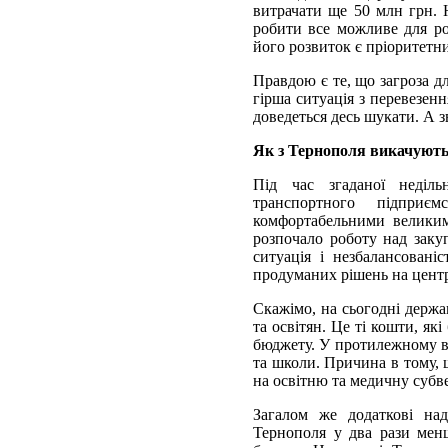
витрачати ще 50 млн грн. 
робити все можливе для ро
його розвиток є пріоритетни
Правдою є те, що загроза д
гірша ситуація з перевезен
доведеться десь шукати. А з
Як з Тернополя викачують
Під час згаданої неділь
транспортного підприє
комфортабельними великими
розпочало роботу над заку
ситуація і незбалансован
продуманих рішень на центр
Скажімо, на сьогодні держа
та освітян. Це ті кошти, як
бюджету. У протилежному в
та школи. Причина в тому,
на освітню та медичну субве
Загалом же додаткові на
Тернополя у два рази менш