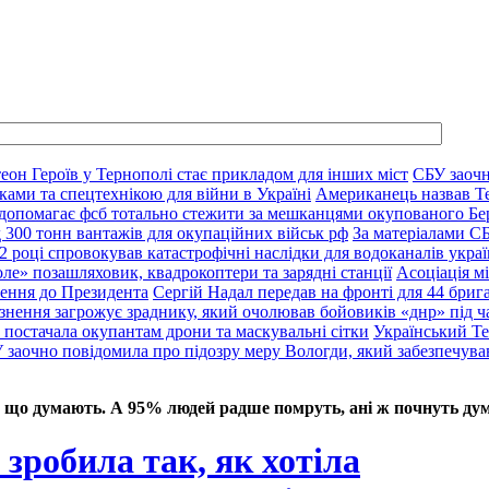
еон Героїв у Тернополі стає прикладом для інших міст
СБУ заочн
ками та спецтехнікою для війни в Україні
Американець назвав Т
 допомагає фсб тотально стежити за мешканцями окупованого Бе
д 300 тонн вантажів для окупаційних військ рф
За матеріалами С
2 році спровокував катастрофічні наслідки для водоканалів украї
ле» позашляховик, квадрокоптери та зарядні станції
Асоціація м
нення до Президента
Сергій Надал передав на фронті для 44 брига
язнення загрожує зраднику, який очолював бойовиків «днр» під ч
 постачала окупантам дрони та маскувальні сітки
Український Те
 заочно повідомила про підозру меру Вологди, який забезпечува
 що думають. А 95% людей радше помруть, ані ж почнуть дум
зробила так, як хотіла