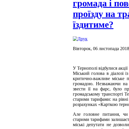
громада і по
проїзду на тр
їздитиме?
Вівторок, 06 листопада 2018
У Тернополі відбулися акці
Міський голова в діалозі і
критично-важливе міське п
громадою. Незважаючи на ді
звести її на фарс, було 
громадському транспорті Те
старими тарифами: на рівні
розрахунках «Карткою терно
Але головне питання, чи
старими тарифами залишаєть
міські депутати не дозвол