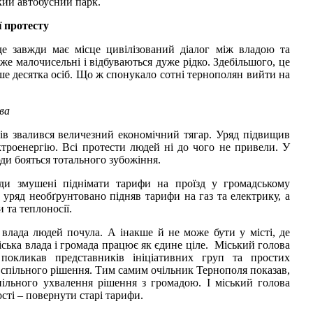
кий автобусний парк.
ї протесту
де завжди має місце цивілізований діалог між владою та
же малочисельні і відбуваються дуже рідко. Здебільшого, це
нше десятка осіб. Що ж спонукало сотні тернополян вийти на
ва
ців звалився величезний економічний тягар. Уряд підвищив
ктроенергію. Всі протести людей ні до чого не привели. У
ди бояться тотального зубожіння.
ди змушені піднімати тарифи на проїзд у громадському
 уряд необґрунтовано підняв тарифи на газ та електрику, а
 та теплоносії.
 влада людей почула. А інакше й не може бути у місті, де
іська влада і громада працює як єдине ціле. Міський голова
покликав представників ініціативних груп та простих
спільного рішення. Тим самим очільник Тернополя показав,
пільного ухвалення рішення з громадою. І міський голова
сті – повернути старі тарифи.