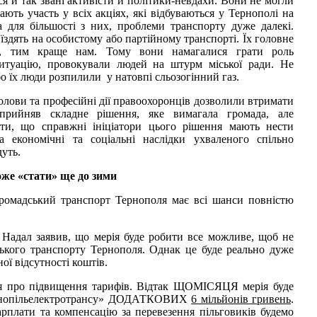
ся й так звані активісти й політики-невдахи. Вони не могли
ють участь у всіх акціях, які відбуваються у Тернополі на
а для більшості з них, проблеми транспорту дуже далекі.
їздять на особистому або партійному транспорті. Їх головне
у, тим краще нам. Тому вони намагалися грати роль
 ситуацію, провокували людей на штурм міської ради. Не
о їх люди розпилили у натовпі сльозогінний газ.
олови та професійні дії правоохоронців дозволили втримати
прийняв складне рішення, яке вимагала громада, але
ти, що справжні ініціатори цього рішення мають нести
за економічні та соціальні наслідки ухваленого спільно
дуть.
же «стати» ще до зими
громадський транспорт Тернополя має всі шанси повністю
 Надал заявив, що мерія буде робити все можливе, щоб не
ького транспорту Тернополя. Однак це буде реально дуже
ої відсутності коштів.
я про підвищення тарифів. Відтак ЩОМІСЯЦЯ мерія буде
ернопільелектротрансу» ДОДАТКОВИХ
6 мільйонів гривень
.
рплати та компенсацію за перевезення пільговиків будемо