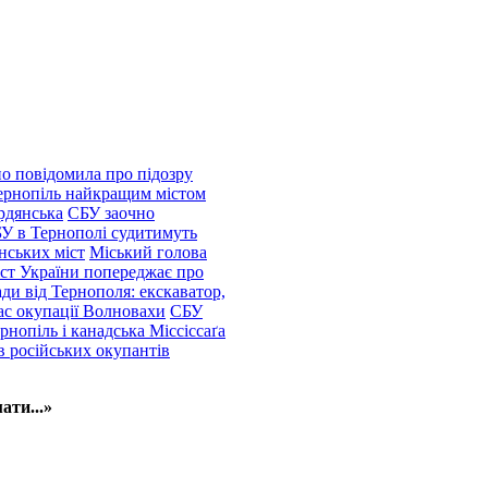
о повідомила про підозру
ернопіль найкращим містом
рдянська
СБУ заочно
БУ в Тернополі судитимуть
нських міст
Міський голова
іст України попереджає про
ди від Тернополя: екскаватор,
ас окупації Волновахи
СБУ
рнопіль і канадська Міссіссаґа
в російських окупантів
ати...»