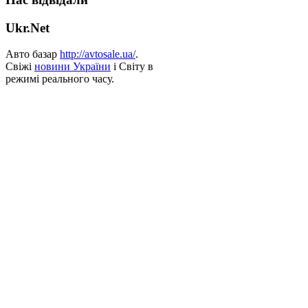
Ukr.Net
Авто базар
http://avtosale.ua/
.
Свіжі
новини України
і Світу в
режимі реального часу.