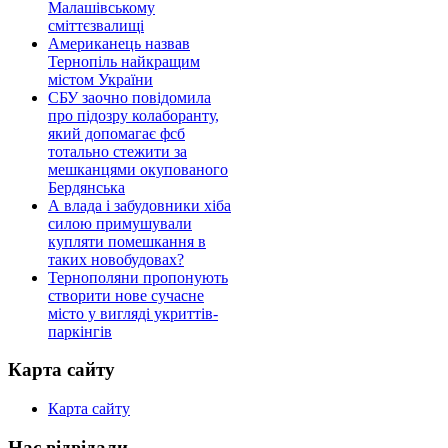
Малашівському
сміттєзвалищі
Американець назвав
Тернопіль найкращим
містом України
СБУ заочно повідомила
про підозру колаборанту,
який допомагає фсб
тотально стежити за
мешканцями окупованого
Бердянська
А влада і забудовники хіба
силою примушували
купляти помешкання в
таких новобудовах?
Тернополяни пропонують
створити нове сучасне
місто у вигляді укриттів-
паркінгів
Карта сайту
Карта сайту
Нас відвідали