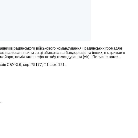
авників радянського військового командування і радянських громадян
ож звалюванні вини за ці вбивства на бандерівців та інших, я отримав в
д майора, помічника шефа штабу командування [АК]– Пелчинського».
в СБУ Ф.6, спр. 75177, Т.1, арк. 121.
.