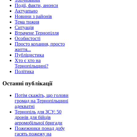
Події, факти, анонси
Актуапьно
Новини з районів
Тема тижня
Ситуація
Втрачене Тернопілля
Особистості
Просто кохання, просто
життя...
Публіцистика
Хто є хто на
Тернопільщині?
Політика
Останні публікації
Потім скажіть, що голови
громад на Тернопільщині
адекватні
Тернопіль для ЗСУ: 50
дронів для бійців
аеромобільної бригади
Пожежники понад добу
гасять пожежу на