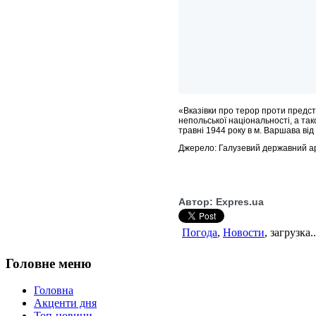
«Вказівки про терор проти предст
непольської національності, а так
травні 1944 року в м. Варшава ві
Джерело: Галузевий державний архі
Автор:
Expres.ua
Погода
,
Новости
, загрузка..
Головне меню
Головна
Акценти дня
Топ-новини