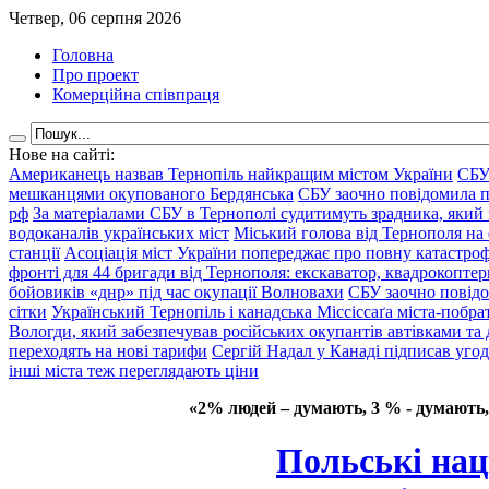
Четвер, 06 серпня 2026
Головна
Про проект
Комерційна співпраця
Нове на сайті:
Американець назвав Тернопіль найкращим містом України
СБУ
мешканцями окупованого Бердянська
СБУ заочно повідомила пр
рф
За матеріалами СБУ в Тернополі судитимуть зрадника, який 
водоканалів українських міст
Міський голова від Тернополя на 
станції
Асоціація міст України попереджає про повну катастроф
фронті для 44 бригади від Тернополя: екскаватор, квадрокоптери
бойовиків «днр» під час окупації Волновахи
СБУ заочно повідо
сітки
Український Тернопіль і канадська Міссіссаґа міста-побрат
Вологди, який забезпечував російських окупантів автівками та
переходять на нові тарифи
Сергій Надал у Канаді підписав уго
інші міста теж переглядають ціни
«2% людей – думають, 3 % - думають,
Польські нац