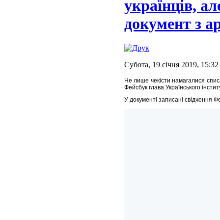
українців, а
документ з а
Субота, 19 січня 2019, 15:32
Не лише чекісти намагалися списа
Фейсбук глава Українського інстит
У документі записані свідчення Ф