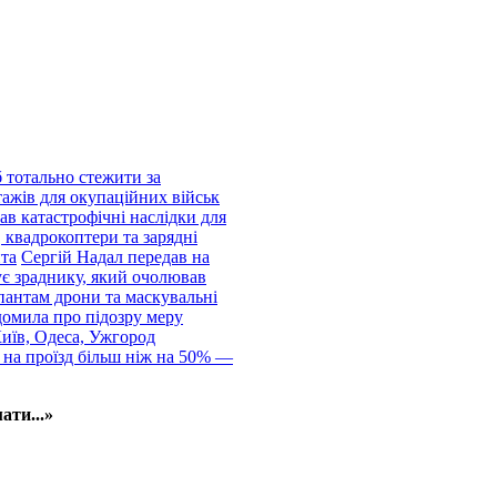
 тотально стежити за
тажів для окупаційних військ
ав катастрофічні наслідки для
 квадрокоптери та зарядні
нта
Сергій Надал передав на
ує зраднику, який очолював
пантам дрони та маскувальні
домила про підозру меру
Київ, Одеса, Ужгород
 на проїзд більш ніж на 50% —
ати...»