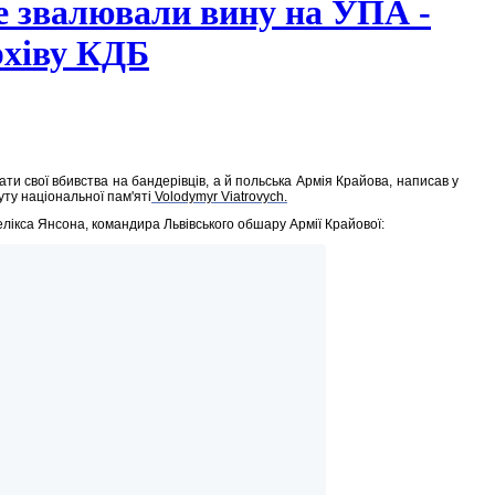
ле звалювали вину на УПА -
рхіву КДБ
ти свої вбивства на бандерівців, а й польська Армія Крайова, написав у
уту національної пам'яті
Volodymyr Viatrovych.
елікса Янсона, командира Львівського обшару Армії Крайової: