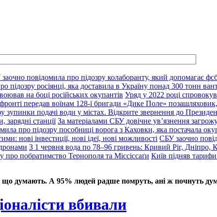
 заочно повідомила про підозру колаборанту, який допомагає фсб
о підозру росіянці, яка доставила в Україну понад 300 тонн ван
воював на боці російських окупантів
Уряд у 2022 році спровокув
фронті передав воїнам 128-ї бригади «Дике Поле» позашляховик,
у зупинки подачі води у містах. Відкрите звернення до Президе
, зарядні станції
За матеріалами СБУ довічне ув’язнення загрож
мила про підозру пособниці ворога з Каховки, яка постачала оку
ими: нові інвестиції, нові ідеї, нові можливості
СБУ заочно пові
 дронами
З 1 червня вода по 78–96 гривень: Кривий Ріг, Дніпро, 
ду про побратимство Тернополя та Міссіссаґи
Київ підняв тарифи
 що думають. А 95% людей радше помруть, ані ж почнуть дум
іоналісти вбивали