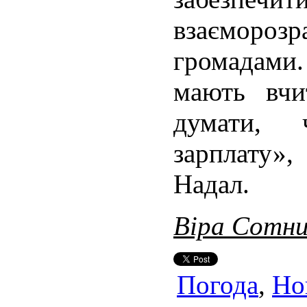
взаємороз
громадами
мають вчи
думати,
зарплату»
Надал.
Віра Сотн
Погода
,
Но