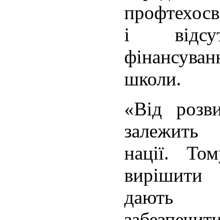
профтехосв
і відсут
фінансува
школи.
«Від розви
залежить 
нації. То
вирішити 
дають р
забезпеч