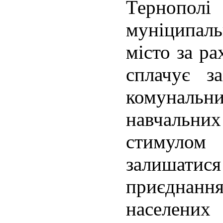
Тернопо
муніципал
місто за р
сплачує з
комунал
навчальних
стимуло
залишатися 
приєднанн
населених