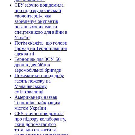
СБУ заочно повідомила
про підозру російській
«волонтерці», яка
забезпечує окупантів
позашляховиками та
спецтехнікою для війни в
Україні
Потім скажіть, що голови
громад на Тернопільщині
адекватні
Тернопіль для ЗСУ: 50
дронів для бійців
аеромобільної бригади
Пожежники понад добу
гасять пожежу на
Малашівському
сміттєзвалищі
Американець назвав
Тернопіль найкращим
містом України
СБУ заочно повідомила
про підозру колаборанту,
який допомагає фсб
тотально стежити за