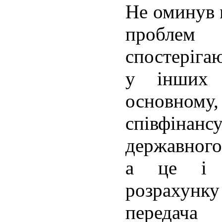
Не оминув 
проблем
спостерігаю
у інших 
основном
співфін
державного
а це і н
розрахунку
переда