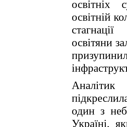
освітніх 
освітній ко
стагнаці
освітяни за
призуп
інфраструк
Аналіти
підкресли
один з неб
Україні, я