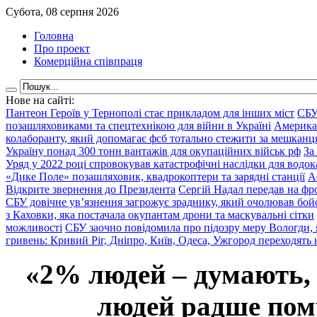
Субота, 08 серпня 2026
Головна
Про проект
Комерційна співпраця
Нове на сайті:
Пантеон Героїв у Тернополі стає прикладом для інших міст
СБУ
позашляховиками та спецтехнікою для війни в Україні
Америка
колаборанту, який допомагає фсб тотально стежити за мешкан
Україну понад 300 тонн вантажів для окупаційних військ рф
За
Уряд у 2022 році спровокував катастрофічні наслідки для водок
«Дике Поле» позашляховик, квадрокоптери та зарядні станції
А
Відкрите звернення до Президента
Сергій Надал передав на фро
СБУ довічне ув’язнення загрожує зраднику, який очолював бой
з Каховки, яка постачала окупантам дрони та маскувальні сітки
можливості
СБУ заочно повідомила про підозру меру Вологди, 
гривень: Кривий Ріг, Дніпро, Київ, Одеса, Ужгород переходять 
«2% людей – думають,
людей радше помр