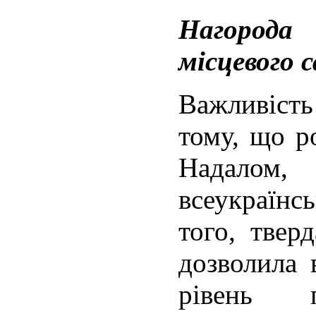
Нагород
місцевого 
Важливість
тому, що р
Надалом, 
всеукраї
того,
твер
дозволила 
рівень п