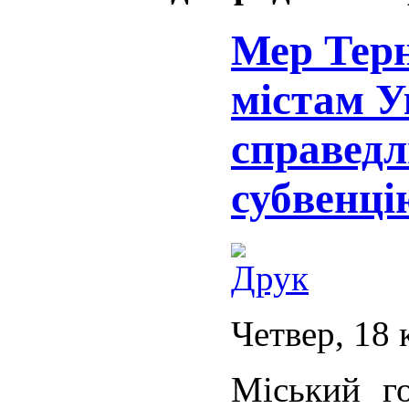
Мер Терн
містам У
справедл
субвенці
Четвер, 18 
Міський г