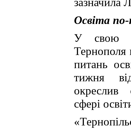
зазначила 
Освіта по-
У свою ч
Тернополя п
питань ос
тижня ві
окреслив 
сфері освіт
«Тернопіль