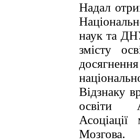
Надал отри
Національн
наук та ДН
змісту о
досягне
націонал
Відзнаку в
освіти А
Асоціації
Мозгова.