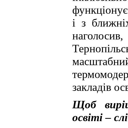
функціонує 
і з ближні
наголоси
Тернопіль
масштабни
термомоде
закладів ос
Щоб вирі
освіті – с