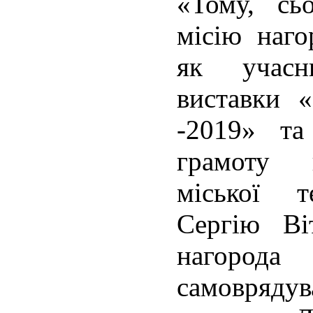
«Тому, сь
місію наго
як учас
виставки «
-2019» т
грамоту г
міської т
Сергію Ві
нагорода 
самовряд