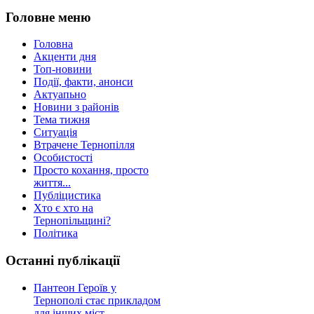
Головне меню
Головна
Акценти дня
Топ-новини
Події, факти, анонси
Актуапьно
Новини з районів
Тема тижня
Ситуація
Втрачене Тернопілля
Особистості
Просто кохання, просто
життя...
Публіцистика
Хто є хто на
Тернопільщині?
Політика
Останні публікації
Пантеон Героїв у
Тернополі стає прикладом
для інших міст