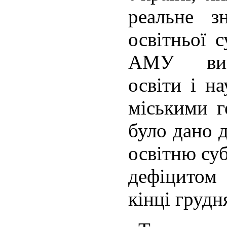
реальне з
освітньої с
АМУ викл
освіти і н
міськими г
було дано 
освітню суб
дефіцитом
кінці грудн