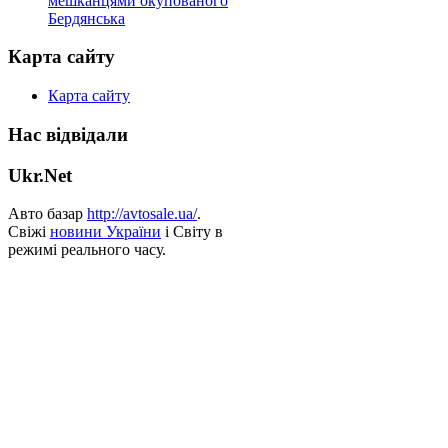
мешканцями окупованого
Бердянська
Карта сайту
Карта сайту
Нас відвідали
Ukr.Net
Авто базар
http://avtosale.ua/
.
Свіжі
новини України
і Світу в
режимі реального часу.