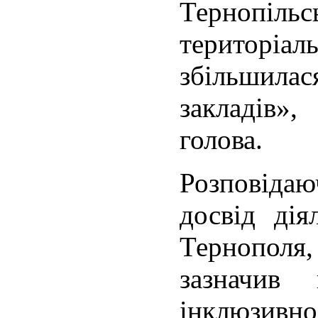
Тернопі
територіа
збільшилас
закладів»
голова.
Розповіда
досвід дія
Тернополя
зазначив
інклюзивно