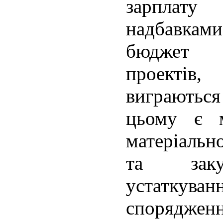
зарплату
надбавкам
бюджет р
проектів
виграються
цьому є м
матеріальн
та заку
устатку
спорядже