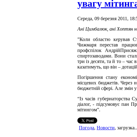
увагу мітинг
Середа, 09 березня 2011, 18:
Ані Цимбалюк, ані Хоптян н
”Коли областю керував Ст
Чижмаря перестав працюв
профспілок АндрійПрисяж
спиртозаводами. Вони стал
три із десяти, та й то – час
казатимуть, що він – дотаці
Погіршення стану економ
місцевих бюджетів. Через н
бюджетній сфері. Але змін у
“Із часів губернаторства 
діалог, - підсумовує пан 
мітингом”.
Погода
,
Новости
, загрузка..