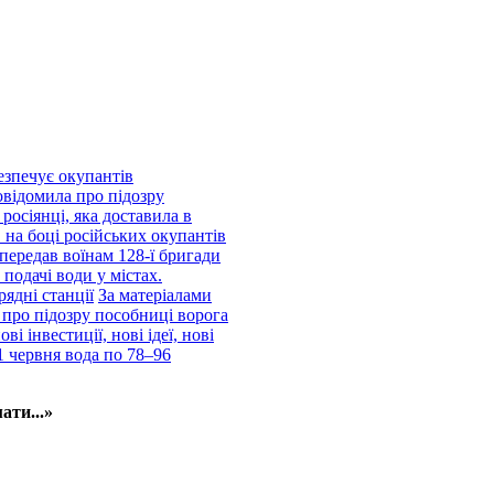
езпечує окупантів
відомила про підозру
росіянці, яка доставила в
 на боці російських окупантів
передав воїнам 128-ї бригади
подачі води у містах.
рядні станції
За матеріалами
про підозру пособниці ворога
і інвестиції, нові ідеї, нові
1 червня вода по 78–96
ати...»