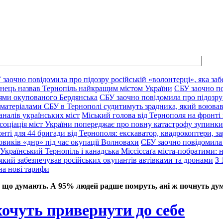
 заочно повідомила про підозру російській «волонтерці», яка заб
нець назвав Тернопіль найкращим містом України
СБУ заочно по
цями окупованого Бердянська
СБУ заочно повідомила про підозру 
 матеріалами СБУ в Тернополі судитимуть зрадника, який воював
аналів українських міст
Міський голова від Тернополя на фронті 
соціація міст України попереджає про повну катастрофу зупинки 
нті для 44 бригади від Тернополя: екскаватор, квадрокоптери, за
овиків «днр» під час окупації Волновахи
СБУ заочно повідомила 
Український Тернопіль і канадська Міссіссаґа міста-побратими: нов
який забезпечував російських окупантів автівками та дронами
З 
на нові тарифи
 що думають. А 95% людей радше помруть, ані ж почнуть дум
очуть привернути до себе