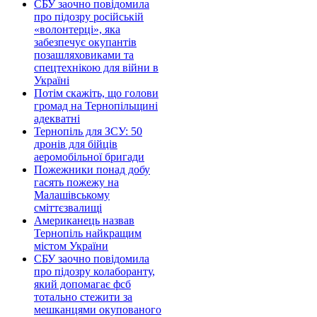
СБУ заочно повідомила
про підозру російській
«волонтерці», яка
забезпечує окупантів
позашляховиками та
спецтехнікою для війни в
Україні
Потім скажіть, що голови
громад на Тернопільщині
адекватні
Тернопіль для ЗСУ: 50
дронів для бійців
аеромобільної бригади
Пожежники понад добу
гасять пожежу на
Малашівському
сміттєзвалищі
Американець назвав
Тернопіль найкращим
містом України
СБУ заочно повідомила
про підозру колаборанту,
який допомагає фсб
тотально стежити за
мешканцями окупованого