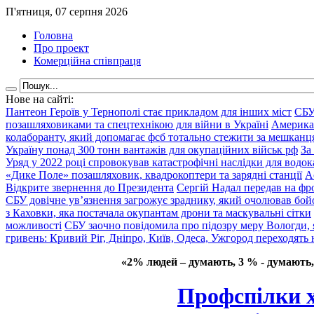
П'ятниця, 07 серпня 2026
Головна
Про проект
Комерційна співпраця
Нове на сайті:
Пантеон Героїв у Тернополі стає прикладом для інших міст
СБУ
позашляховиками та спецтехнікою для війни в Україні
Америка
колаборанту, який допомагає фсб тотально стежити за мешкан
Україну понад 300 тонн вантажів для окупаційних військ рф
За
Уряд у 2022 році спровокував катастрофічні наслідки для водок
«Дике Поле» позашляховик, квадрокоптери та зарядні станції
А
Відкрите звернення до Президента
Сергій Надал передав на фро
СБУ довічне ув’язнення загрожує зраднику, який очолював бой
з Каховки, яка постачала окупантам дрони та маскувальні сітки
можливості
СБУ заочно повідомила про підозру меру Вологди, 
гривень: Кривий Ріг, Дніпро, Київ, Одеса, Ужгород переходять 
«2% людей – думають, 3 % - думають,
Профспілки х