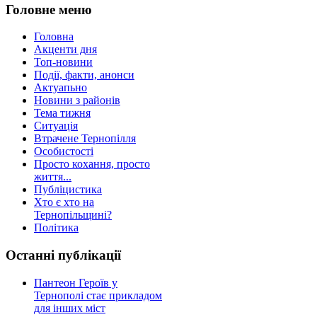
Головне меню
Головна
Акценти дня
Топ-новини
Події, факти, анонси
Актуапьно
Новини з районів
Тема тижня
Ситуація
Втрачене Тернопілля
Особистості
Просто кохання, просто
життя...
Публіцистика
Хто є хто на
Тернопільщині?
Політика
Останні публікації
Пантеон Героїв у
Тернополі стає прикладом
для інших міст