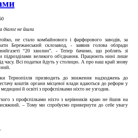
ами
50
а діалог не йшли
ойко, не стало комбайнового і фарфорового заводів, за
ати Бережанський склозавод, - заявив голова облради
нийгазеті “20 хвилин”. - Тепер бачимо, що роблять зі
и підрозділами великого об'єднання. Працюють нині лише
 від часу. Всі податки йдуть у столицю. А про наш край знову
йний.
іки Тернопілля призводить до зниження надходжень до
естачу коштів органи місцевої влади вдаються до реформ у
 медицині й освіті з профспілками ніхто не узгодив.
Сухого з профспілками ніхто з керівників краю не йшов на
Присяжний. – Тому ми спробуємо привернути до себе увагу
.