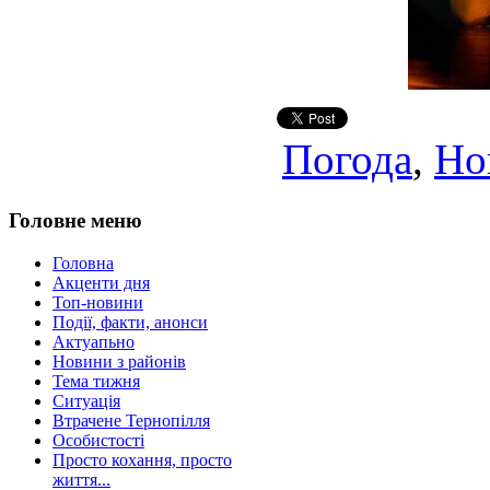
Погода
,
Но
Головне меню
Головна
Акценти дня
Топ-новини
Події, факти, анонси
Актуапьно
Новини з районів
Тема тижня
Ситуація
Втрачене Тернопілля
Особистості
Просто кохання, просто
життя...