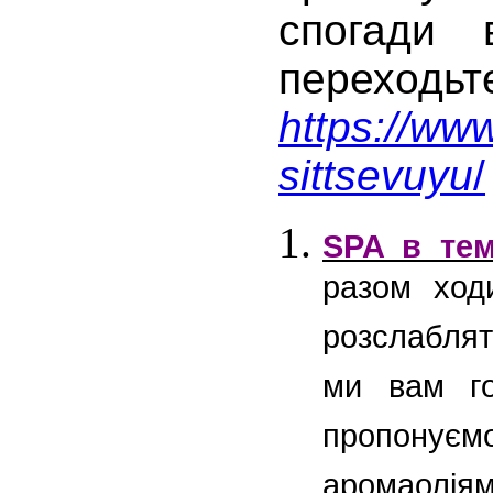
спогади 
переход
https://ww
sittsevuyu
/
SPA в тем
разом ходи
розслаблят
ми вам г
пропонуємо
аромаоліям