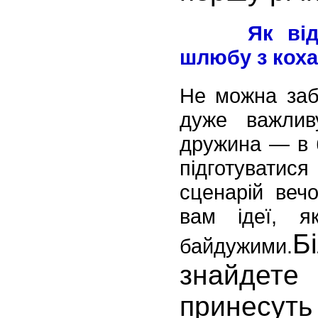
Як відсвя
шлюбу з кох
Не можна заб
дуже важлив
дружина — в 
підготуватис
сценарій веч
вам ідеї, я
Б
байдужими.
знайдет
принесуть