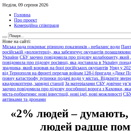
Неділя, 09 серпня 2026
Головна
Про проект
Комерційна співпраця
Нове на сайті:
Міська рада покриває різницю показників - небаланс води
Пант
російській «волонтерці», яка забезпечує окупантів позашляхови
України
СБУ заочно повідомила про підозру колаборанту, який
повідомила про підозру росіянці, яка доставила в Україну пона
зрадника, який воював на боці російських окупантів
Уряд у 202
від Тернополя на фронті передав воїнам 128-ї бригади «Дике По
повну катастрофу зупинки подачі води у містах. Відкрите звер
квадрокоптери, зарядні станції
За матеріалами СБУ довічне ув’
заочно повідомила про підозру пособниці ворога з Каховки, яка
міста-побратими: нові інвестиції, нові ідеї, нові можливості
СБУ
автівками та дронами
«2% людей – думають,
людей радше помр