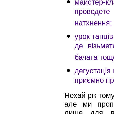
майстер-к
проведете 
натхнення;
урок танці
де візьмет
бачата тощ
дегустація
приємно пр
Нехай рік тому
але ми проп
лише для в