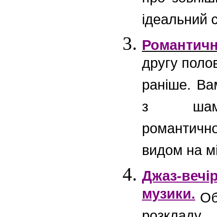
ідеальний 
Романтичн
другу поло
раніше. Ва
з шампа
романтич
видом на мі
Джаз-веч
музики.
Обе