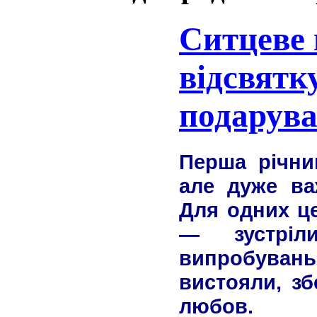
Ситцеве 
відсвятк
подарува
Перша річни
але дуже ва
Для одних цей
— зустріл
випробувань
вистояли, зб
любов.