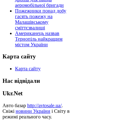
аеромобільної бригади
Пожежники понад добу
гасять пожежу на
Малашівському
сміттєзвалищі
Американець назвав
Тернопіль найкращим
містом України
Карта сайту
Карта сайту
Нас відвідали
Ukr.Net
Авто базар
http://avtosale.ua/
.
Свіжі
новини України
і Світу в
режимі реального часу.