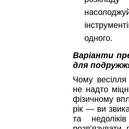
розкладу
насолодж
інструмент
одного.
Варіанти пр
для подружж
Чому весілля
не надто міцн
фізичному впл
рік — ви звик
та недолікі
розв'язувати