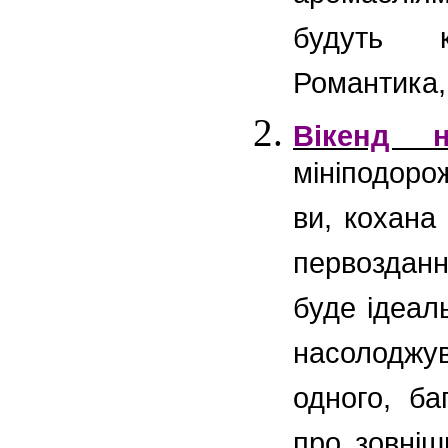
будуть к
Романтика,
Вікенд н
мініподоро
ви, кохана
первоздан
буде ідеал
насолодж
одного, ба
про зовніш