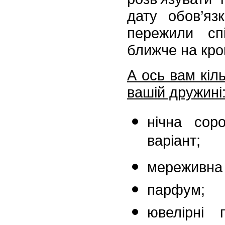
дату обов’яз
пережили сп
ближче на кро
А ось вам кіл
вашій дружині
нічна сор
варіант;
мереживна 
парфум;
ювелірні п