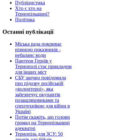
Публіцистика
Хто є хто на
Тернопільщині?
Політика
Останні публікації
Міська рада покриває
різницю показників -
небаланс води
Пантеон Героїв у
Тернополі стає прикладом
для інших міст
СБУ заочно повідомила
про підозру російській
«волонтерці», яка
забезпечує окупантів
позашляховиками та
спецтехнікою для війни в
Україні
Потім скажіть, що голови
громад на Тернопільщині
адекватні
Тернопіль для ЗСУ: 50
дронів для бійців