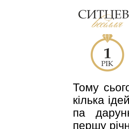
Тому сьог
кілька іде
па дарун
першу річ