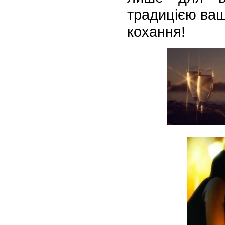
традицією вашо
кохання!