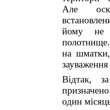
Але оск
встановле
йому не 
полотнище.
на шматки,
зауваження
Відтак, з
призначен
один місяц