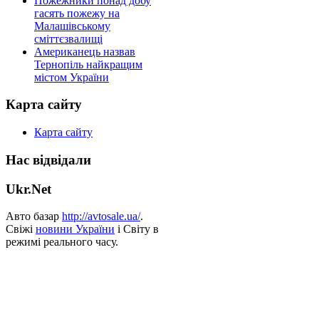
Пожежники понад добу
гасять пожежу на
Малашівському
сміттєзвалищі
Американець назвав
Тернопіль найкращим
містом України
Карта сайту
Карта сайту
Нас відвідали
Ukr.Net
Авто базар
http://avtosale.ua/
.
Свіжі
новини України
і Світу в
режимі реального часу.