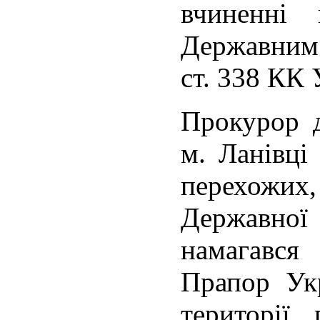
вчиненні 
Державним 
ст. 338 КК 
Прокурор д
м. Ланівці
перехожих,
Державно
намагавс
Прапор Ук
території 