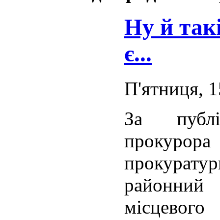
Ну й так
є...
П'ятниця, 1
За публі
прокурора
прокура
районний
місцевого