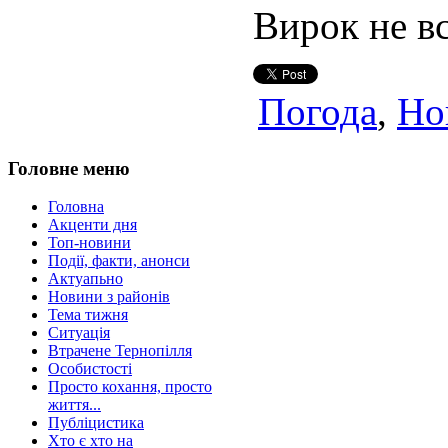
Вирок не вс
Погода
,
Но
Головне меню
Головна
Акценти дня
Топ-новини
Події, факти, анонси
Актуапьно
Новини з районів
Тема тижня
Ситуація
Втрачене Тернопілля
Особистості
Просто кохання, просто
життя...
Публіцистика
Хто є хто на