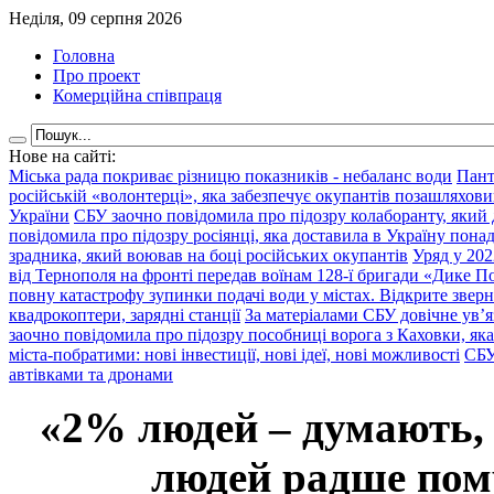
Неділя, 09 серпня 2026
Головна
Про проект
Комерційна співпраця
Нове на сайті:
Міська рада покриває різницю показників - небаланс води
Пант
російській «волонтерці», яка забезпечує окупантів позашляхови
України
СБУ заочно повідомила про підозру колаборанту, який
повідомила про підозру росіянці, яка доставила в Україну пона
зрадника, який воював на боці російських окупантів
Уряд у 202
від Тернополя на фронті передав воїнам 128-ї бригади «Дике По
повну катастрофу зупинки подачі води у містах. Відкрите звер
квадрокоптери, зарядні станції
За матеріалами СБУ довічне ув’
заочно повідомила про підозру пособниці ворога з Каховки, яка
міста-побратими: нові інвестиції, нові ідеї, нові можливості
СБУ
автівками та дронами
«2% людей – думають,
людей радше помр