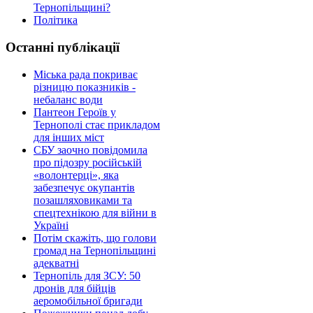
Тернопільщині?
Політика
Останні публікації
Міська рада покриває
різницю показників -
небаланс води
Пантеон Героїв у
Тернополі стає прикладом
для інших міст
СБУ заочно повідомила
про підозру російській
«волонтерці», яка
забезпечує окупантів
позашляховиками та
спецтехнікою для війни в
Україні
Потім скажіть, що голови
громад на Тернопільщині
адекватні
Тернопіль для ЗСУ: 50
дронів для бійців
аеромобільної бригади