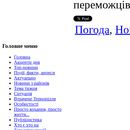
переможців 
Погода
,
Но
Головне меню
Головна
Акценти дня
Топ-новини
Події, факти, анонси
Актуапьно
Новини з районів
Тема тижня
Ситуація
Втрачене Тернопілля
Особистості
Просто кохання, просто
життя...
Публіцистика
Хто є хто на