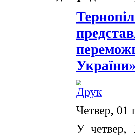
Тернопі
представ
переможц
України
Четвер, 01 
У четвер, 