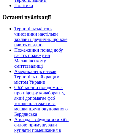
Тернопільщині?
Політика
Останні публікації
Тернопільські топ-
чиновники настільки
захлані і двуличні, що вже
навіть огидно
Пожежники понад добу
гасять пожежу на
Малашівському
сміттєзвалищі
Американець назвав
Тернопіль найкращим
містом України
СБУ заочно повідомила
про підозру колаборанту,
який допомагає фсб
тотально стежити за
мешканцями окупованого
Бердянська
А влада і забудовники хіба
силою примушували
купляти помешкання в