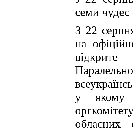
семи чудес
З 22 серпн
на офіційн
відкрите 
Паралел
всеукраїнсь
у якому 
оргкоміте
обласних о