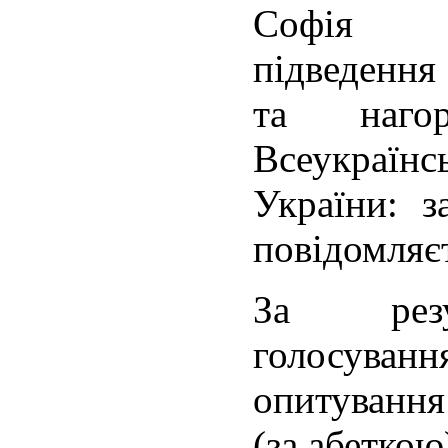
Софія К
підвед
та нагор
Всеукраїн
України: з
повідомляєт
За резу
голосува
опитуван
(за абеткою