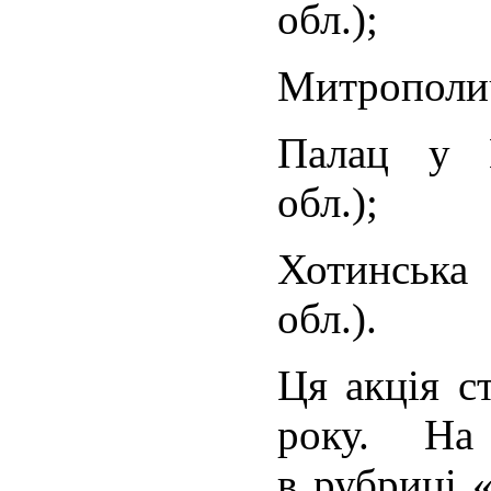
обл.);
Митрополич
Палац у К
обл.);
Хотинська
обл.).
Ця акція с
року. На
в рубриці 