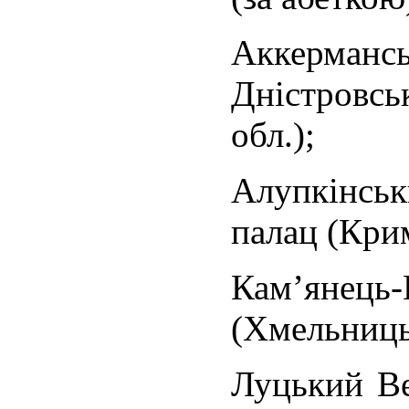
Аккерма
Дністровс
обл.);
Алупкінс
палац (Кри
Кам’янец
(Хмельниць
Луцький Ве