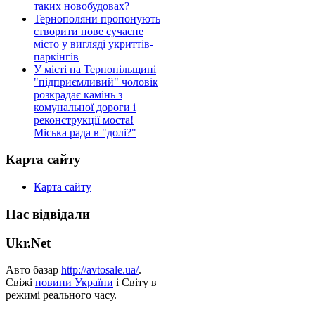
таких новобудовах?
Тернополяни пропонують
створити нове сучасне
місто у вигляді укриттів-
паркінгів
У місті на Тернопільщині
"підприємливий" чоловік
розкрадає камінь з
комунальної дороги і
реконструкції моста!
Міська рада в "долі?"
Карта сайту
Карта сайту
Нас відвідали
Ukr.Net
Авто базар
http://avtosale.ua/
.
Свіжі
новини України
і Світу в
режимі реального часу.