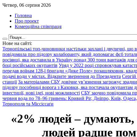
Четвер, 06 серпня 2026
Головна
Про проект
Комерційна співпраця
Нове на сайті:
Тернопільські топ-чиновники настільки захлані і двуличні, що 
повідомила про підозру колаборанту, який допомагає фсб тота
росіянці, яка доставила в Україну понад 300 тонн вантажів для
боці російських окупантів
Уряд у 2022 році спровокував катаст
передав воїнам 128-ї бригади «Дике Поле» позашляховик, квадр
подачі води у містах. Відкрите звернення до Президента
Сергій
станції
За матеріалами СБУ довічне ув’язнення загрожує зрадни
підозру пособниці ворога з Каховки, яка постачала окупантам д
інвестиції, нові ідеї, нові можливості
СБУ заочно повідомила пр
червня вода по 78–96 гривень: Кривий Ріг, Дніпро, Київ, Одеса
Тернополя та Міссіссаґи
«2% людей – думають,
людей радше помр