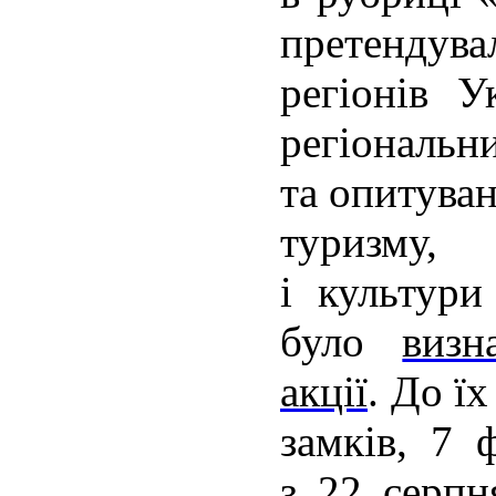
претендува
регіонів У
регіона
та опитуван
туризму, 
і культури
було
визн
акції
.
До їх
замків, 7 
з 22 серпн