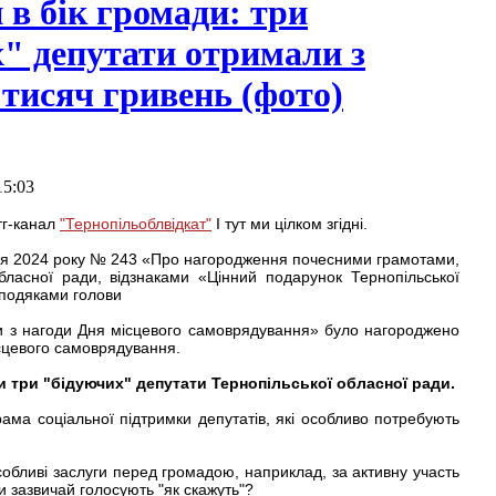
 в бік громади: три
" депутати отримали з
 тисяч гривень (фото)
15:03
тг-канал
"Тернопільоблвідкат"
І тут ми цілком згідні.
ня 2024 року № 243 «Про нагородження почесними грамотами,
бласної ради, відзнаками «Цінний подарунок Тернопільської
 подяками голови
ди з нагоди Дня місцевого самоврядування» було нагороджено
ісцевого самоврядування.
и три "бідуючих" депутати Тернопільської обласної ради.
ама соціальної підтримки депутатів, які особливо потребують
собливі заслуги перед громадою, наприклад, за активну участь
ни зазвичай голосують "як скажуть"?