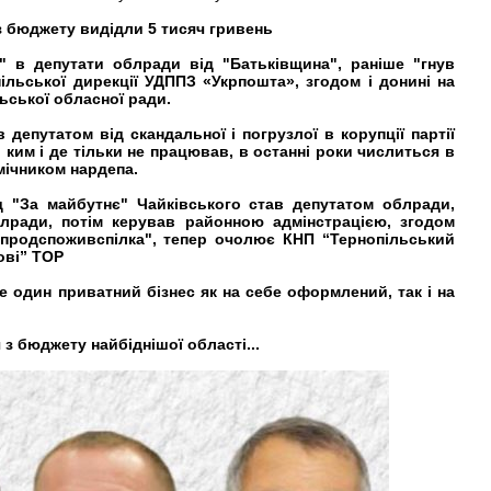
з бюджету видідли 5 тисяч гривень
" в депутати облради від "Батьківщина", раніше "гнув
ільської дирекції УДППЗ «Укрпошта», згодом і донині на
ьської обласної ради.
в депутатом від скандальної і погрузлої в корупції партії
ким і де тільки не працював, в останні роки числиться в
мічником нардепа.
ід "За майбутнє" Чайківського став депутатом облради,
лради, потім керував районною адмінстрацією, згодом
родспоживспілка", тепер очолює КНП “Тернопільський
ові” ТОР
не один приватний бізнес як на себе оформлений, так і на
 з бюджету найбіднішої області...