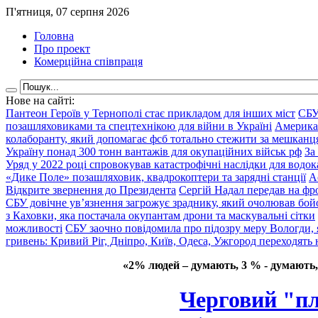
П'ятниця, 07 серпня 2026
Головна
Про проект
Комерційна співпраця
Нове на сайті:
Пантеон Героїв у Тернополі стає прикладом для інших міст
СБУ
позашляховиками та спецтехнікою для війни в Україні
Америка
колаборанту, який допомагає фсб тотально стежити за мешкан
Україну понад 300 тонн вантажів для окупаційних військ рф
За
Уряд у 2022 році спровокував катастрофічні наслідки для водок
«Дике Поле» позашляховик, квадрокоптери та зарядні станції
А
Відкрите звернення до Президента
Сергій Надал передав на фро
СБУ довічне ув’язнення загрожує зраднику, який очолював бой
з Каховки, яка постачала окупантам дрони та маскувальні сітки
можливості
СБУ заочно повідомила про підозру меру Вологди, 
гривень: Кривий Ріг, Дніпро, Київ, Одеса, Ужгород переходять 
«2% людей – думають, 3 % - думають,
Черговий "пл