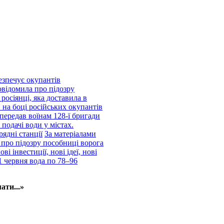
езпечує окупантів
відомила про підозру
росіянці, яка доставила в
 на боці російських окупантів
передав воїнам 128-ї бригади
подачі води у містах.
рядні станції
За матеріалами
про підозру пособниці ворога
і інвестиції, нові ідеї, нові
1 червня вода по 78–96
ати...»