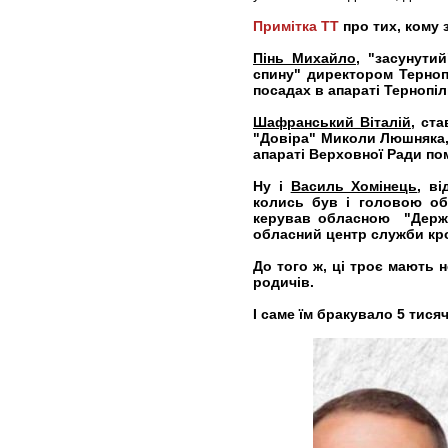
Примітка ТТ
про тих, кому 
Пінь Михайло,
"засунутий
спину" директором Терноп
посадах в апараті Тернопіл
Шафранський Віталій
, ста
"Довіра" Миколи Люшняка, 
апараті Верховної Ради по
Ну і
Василь Хомінець
, в
колись був і головою об
керував обласною "Держп
обласний центр служби кр
До того ж, ці троє мають 
родичів.
І саме їм бракувало 5 тисяч