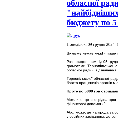
обласної ради
"найбідніших
бюджету по 5
Понеділок, 09 грудня 2024, 
Цинізму немає меж!
- пише 
Розпорядженням від 05 груд
грамотами Тернопільської о
обласної ради», відзначення
Тернопільської обласної ра
багато працівників органів м
Проте по 5000 грн отримал
Можливо, це своєрідна прогр
фінансової допомоги?
Або, може, це нагорода за о
у сесійних засіданнях, де во