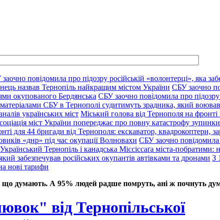
 заочно повідомила про підозру російській «волонтерці», яка заб
нець назвав Тернопіль найкращим містом України
СБУ заочно по
цями окупованого Бердянська
СБУ заочно повідомила про підозру 
 матеріалами СБУ в Тернополі судитимуть зрадника, який воював
аналів українських міст
Міський голова від Тернополя на фронті 
соціація міст України попереджає про повну катастрофу зупинки 
нті для 44 бригади від Тернополя: екскаватор, квадрокоптери, за
овиків «днр» під час окупації Волновахи
СБУ заочно повідомила 
Український Тернопіль і канадська Міссіссаґа міста-побратими: нов
який забезпечував російських окупантів автівками та дронами
З 
на нові тарифи
 що думають. А 95% людей радше помруть, ані ж почнуть дум
ювок" від Тернопільської