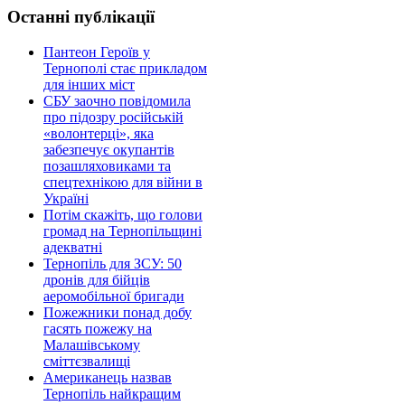
Останні публікації
Пантеон Героїв у
Тернополі стає прикладом
для інших міст
СБУ заочно повідомила
про підозру російській
«волонтерці», яка
забезпечує окупантів
позашляховиками та
спецтехнікою для війни в
Україні
Потім скажіть, що голови
громад на Тернопільщині
адекватні
Тернопіль для ЗСУ: 50
дронів для бійців
аеромобільної бригади
Пожежники понад добу
гасять пожежу на
Малашівському
сміттєзвалищі
Американець назвав
Тернопіль найкращим