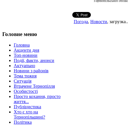
Погода
,
Новости
, загрузка..
Головне меню
Головна
Акценти дня
Топ-новини
Події, факти, анонси
Актуапьно
Новини з районів
Тема тижня
Ситуація
Втрачене Тернопілля
Особистості
Просто кохання, просто
життя...
Публіцистика
Хто є хто на
Тернопільщині?
Політика