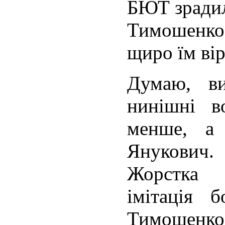
БЮТ зрадил
Тимошенко, 
щиро їм ві
Думаю, ви
нинішні 
менше, а
Янукович.
Жорстка 
імітація 
Тимошенко