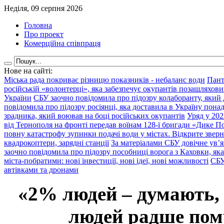
Неділя, 09 серпня 2026
Головна
Про проект
Комерційна співпраця
Нове на сайті:
Міська рада покриває різницю показників - небаланс води
Пант
російській «волонтерці», яка забезпечує окупантів позашляхови
України
СБУ заочно повідомила про підозру колаборанту, який
повідомила про підозру росіянці, яка доставила в Україну пона
зрадника, який воював на боці російських окупантів
Уряд у 202
від Тернополя на фронті передав воїнам 128-ї бригади «Дике По
повну катастрофу зупинки подачі води у містах. Відкрите звер
квадрокоптери, зарядні станції
За матеріалами СБУ довічне ув’
заочно повідомила про підозру пособниці ворога з Каховки, яка
міста-побратими: нові інвестиції, нові ідеї, нові можливості
СБУ
автівками та дронами
«2% людей – думають,
людей радше помр