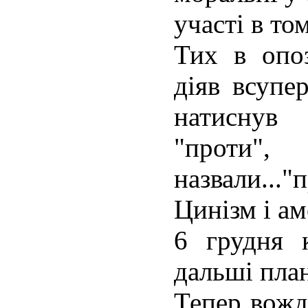
участі в том
Тих в опоз
діяв всупе
натиснув
"прот
назвали..."
Цинізм і ам
6 грудня 
дальші план
Тепер вожд