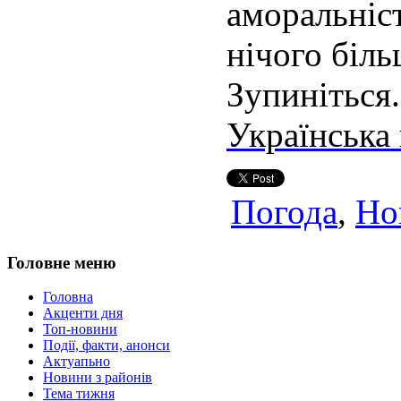
аморальні
нічого біль
Зупиніться.
Українська
Погода
,
Но
Головне меню
Головна
Акценти дня
Топ-новини
Події, факти, анонси
Актуапьно
Новини з районів
Тема тижня