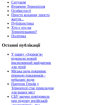
Ситуація
Втрачене Тернопілля
Особистості
Просто кохання, просто
життя...
Публіцистика
Хто є хто на
Тернопільщині?
Політика
Останні публікації
У парку «Здоров’я»
відкрили новий
інклюзивний майданчик
для дітей
Міська рада покриває
різницю показників -
небаланс води
Пантеон Героїв у
Тернополі стає прикладом
для інших міст
СБУ заочно повідомила
про підозру російській
«волонтерці», яка