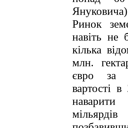
Януковича)
Ринок зем
навіть не 
кілька від
млн. гекта
євро за 
вартості в
наварити
мільярд
позбавивши