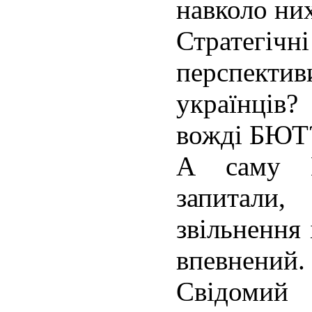
навколо ни
Стратегічні
перспектив
українців
вожді БЮТ
А саму 
запитали
звільнення 
впевнений.
Свідом