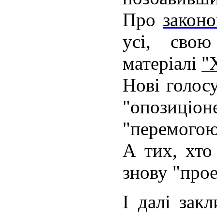
Про
закон
усі, сво
матеріалі
"
Нові голос
"опозиціон
"перемогою
А тих, хто
знову "про
І далі зак