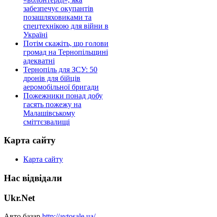
забезпечує окупантів
позашляховиками та
спецтехнікою для війни в
Україні
Потім скажіть, що голови
громад на Тернопільщині
адекватні
Тернопіль для ЗСУ: 50
дронів для бійців
аеромобільної бригади
Пожежники понад добу
гасять пожежу на
Малашівському
сміттєзвалищі
Карта сайту
Карта сайту
Нас відвідали
Ukr.Net
Авто базар
http://avtosale.ua/
.