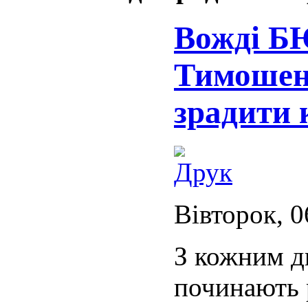
Вожді Б
Тимошенк
зрадити 
Вівторок, 0
З кожним д
починають 