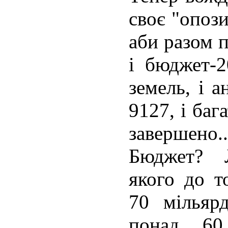
своє "опоз
аби разом 
і бюджет-2
земель, і 
9127, і баг
завершено..
Бюджет? Л
якого до т
70 мільяр
понад 60