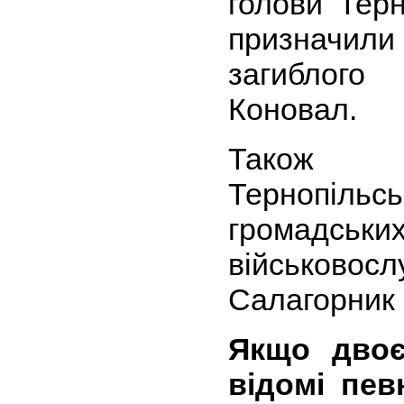
голови Терн
призначил
загиблого
Коновал.
Також 
Тернопіль
громадс
військов
Салагорник 
Якщо двоє
відомі пев