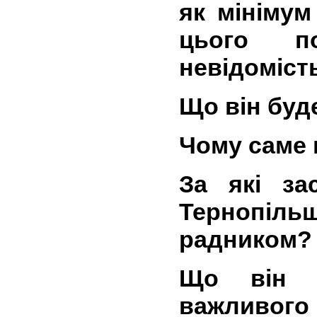
як мінімум
цього п
невідоміст
Що він буд
Чому саме 
За які за
Тернопіль
радником
Що він з
важливого