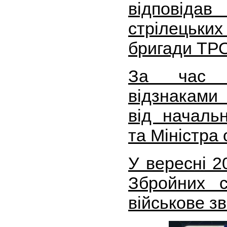
відпові
стрілецьки
бригади ТР
За час с
відзнаками
від началь
та Міністра
У вересні 2
Збройних с
військове з