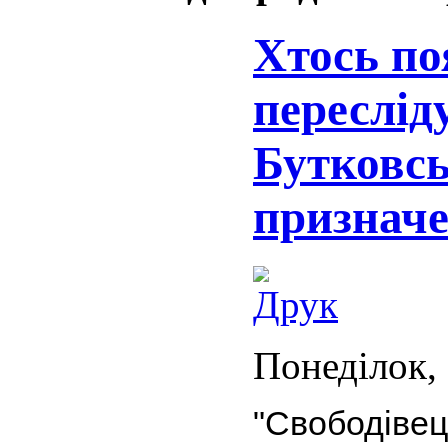
Хтось по
переслід
Бутковс
признач
Понеділок, 
"Свободіве