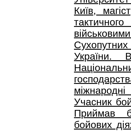
Київ, магі
тактично
військови
Сухопутни
України. 
Національн
господарств
міжнародні
Учасник бой
Приймав б
бойових дія