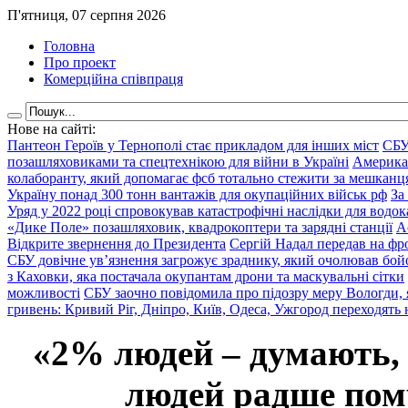
П'ятниця, 07 серпня 2026
Головна
Про проект
Комерційна співпраця
Нове на сайті:
Пантеон Героїв у Тернополі стає прикладом для інших міст
СБУ
позашляховиками та спецтехнікою для війни в Україні
Америка
колаборанту, який допомагає фсб тотально стежити за мешкан
Україну понад 300 тонн вантажів для окупаційних військ рф
За
Уряд у 2022 році спровокував катастрофічні наслідки для водок
«Дике Поле» позашляховик, квадрокоптери та зарядні станції
А
Відкрите звернення до Президента
Сергій Надал передав на фро
СБУ довічне ув’язнення загрожує зраднику, який очолював бой
з Каховки, яка постачала окупантам дрони та маскувальні сітки
можливості
СБУ заочно повідомила про підозру меру Вологди, 
гривень: Кривий Ріг, Дніпро, Київ, Одеса, Ужгород переходять 
«2% людей – думають,
людей радше помр