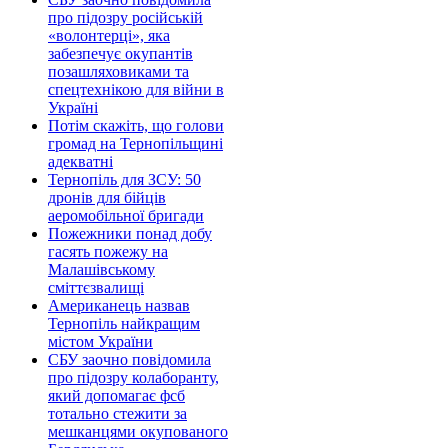
про підозру російській
«волонтерці», яка
забезпечує окупантів
позашляховиками та
спецтехнікою для війни в
Україні
Потім скажіть, що голови
громад на Тернопільщині
адекватні
Тернопіль для ЗСУ: 50
дронів для бійців
аеромобільної бригади
Пожежники понад добу
гасять пожежу на
Малашівському
сміттєзвалищі
Американець назвав
Тернопіль найкращим
містом України
СБУ заочно повідомила
про підозру колаборанту,
який допомагає фсб
тотально стежити за
мешканцями окупованого