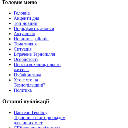
Головне меню
Головна
Акценти дня
Топ-новини
Події, факти, анонси
Актуапьно
Новини з районів
Тема тижня
Ситуація
Втрачене Тернопілля
Особистості
Просто кохання, просто
життя...
Публіцистика
Хто є хто на
Тернопільщині?
Політика
Останні публікації
Пантеон Героїв у
Тернополі стає прикладом
для інших міст
СБУ заочно повідомила