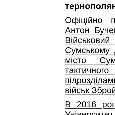
тернополя
Офіційно 
Антон Буче
Військовий
Сумському 
місто Сум
тактично
підрозділа
військ Збро
В 2016 роц
Університе