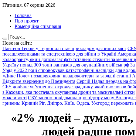
П'ятниця, 07 серпня 2026
Головна
Про проект
Комерційна співпраця
Нове на сайті:
Пантеон Героїв у Тернополі стає прикладом для інших міст
СБУ
позашляховиками та спецтехнікою для війни в Україні
Америка
колаборанту, який допомагає фсб тотально стежити за мешкан
Україну понад 300 тонн вантажів для окупаційних військ рф
За
Уряд у 2022 році спровокував катастрофічні наслідки для водок
«Дике Поле» позашляховик, квадрокоптери та зарядні станції
А
Відкрите звернення до Президента
Сергій Надал передав на фро
СБУ довічне ув’язнення загрожує зраднику, який очолював бой
з Каховки, яка постачала окупантам дрони та маскувальні сітки
можливості
СБУ заочно повідомила про підозру меру Вологди, 
гривень: Кривий Ріг, Дніпро, Київ, Одеса, Ужгород переходять 
«2% людей – думають,
людей радше помр