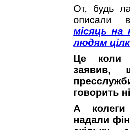
От, будь л
описали 
місяць на 
людям ціл
Це коли 
заявив,
пресслужб
говорить ні
А колег
надали фін