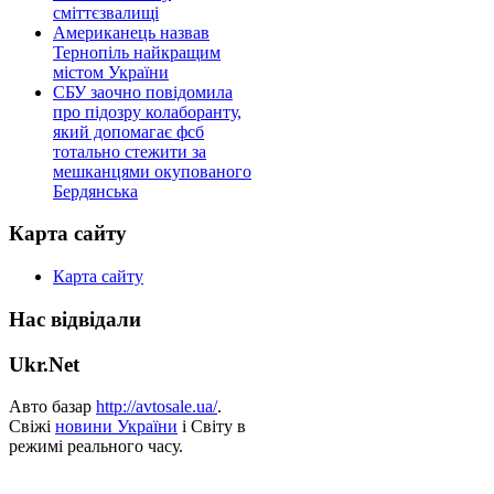
сміттєзвалищі
Американець назвав
Тернопіль найкращим
містом України
СБУ заочно повідомила
про підозру колаборанту,
який допомагає фсб
тотально стежити за
мешканцями окупованого
Бердянська
Карта сайту
Карта сайту
Нас відвідали
Ukr.Net
Авто базар
http://avtosale.ua/
.
Свіжі
новини України
і Світу в
режимі реального часу.