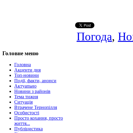
Погода
,
Но
Головне меню
Головна
Акценти дня
Топ-новини
Події, факти, анонси
Актуапьно
Новини з районів
Тема тижня
Ситуація
Втрачене Тернопілля
Особистості
Просто кохання, просто
життя...
Публіцистика