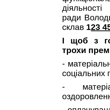
діяльності
ради Волод
склав
1
23 4
І щоб з г
трохи прем
- матеріаль
соціальних п
- матер
оздоровленн
- оплачуван