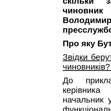
скільки 
чиновни
Володимир
пресслужб
Про яку Бу
Звідки беру
чиновників
До прикл
керівника
начальник у
функціон