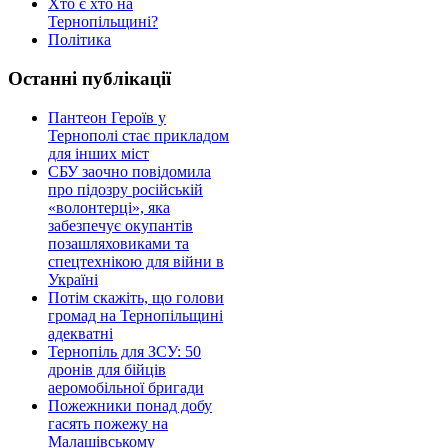
Хто є хто на
Тернопільщині?
Політика
Останні публікації
Пантеон Героїв у
Тернополі стає прикладом
для інших міст
СБУ заочно повідомила
про підозру російській
«волонтерці», яка
забезпечує окупантів
позашляховиками та
спецтехнікою для війни в
Україні
Потім скажіть, що голови
громад на Тернопільщині
адекватні
Тернопіль для ЗСУ: 50
дронів для бійців
аеромобільної бригади
Пожежники понад добу
гасять пожежу на
Малашівському