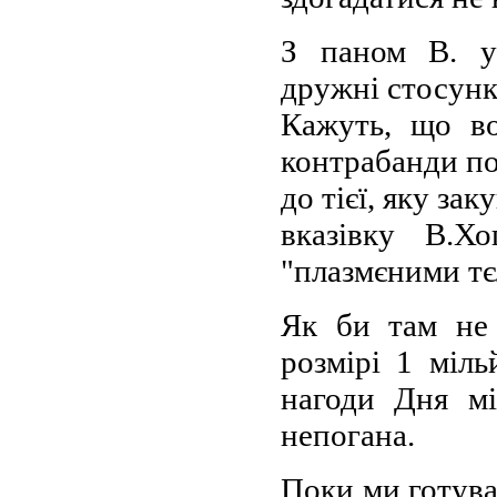
З паном В. у 
дружні стосунки
Кажуть, що в
контрабанди по
до тієї, яку з
вказівку В.Х
"плазмєними тє
Як би там не 
розмірі 1 міль
нагоди Дня мі
непогана.
Поки ми готува