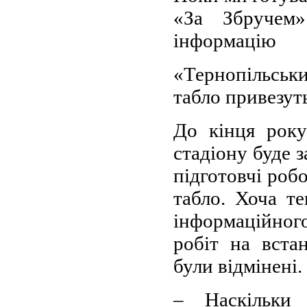
«За Збручем» 
інформацію
«Тернопільськ
табло привезут
До кінця року
стадіону буде з
підготовчі робо
табло. Хоча т
інформаційного
робіт на вста
були відмінені.
– Наскільки 