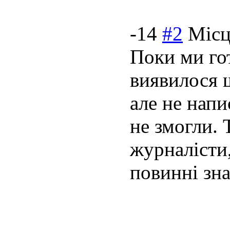
-14
#2
Місц
Поки ми го
виявилося 
але не нап
не змогли.
журналісти
повинні знат