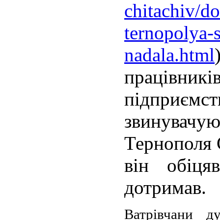
chitachiv/d
ternopolya-s
nadala.html
працівни
підприє
звинувач
Тернополя 
він обіця
дотримав.
Ватрівчани д