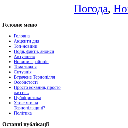
Погода
,
Но
Головне меню
Головна
Акценти дня
Топ-новини
Події, факти, анонси
Актуапьно
Новини з районів
Тема тижня
Ситуація
Втрачене Тернопілля
Особистості
Просто кохання, просто
життя...
Публіцистика
Хто є хто на
Тернопільщині?
Політика
Останні публікації