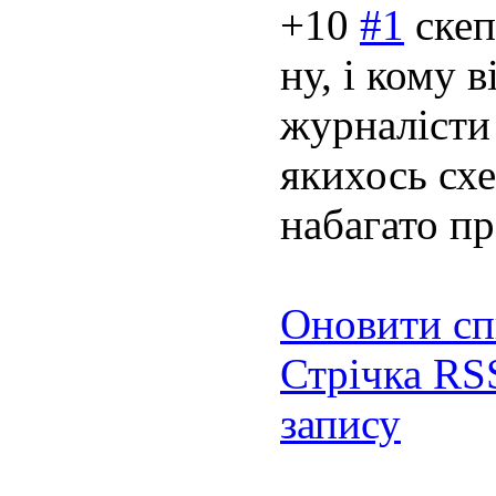
+10
#1
ске
ну, і кому 
журналісти
якихось схе
набагато пр
Оновити сп
Стрічка RS
запису