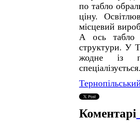
по табло обрал
ціну. Освітлю
місцевий вироб
А ось табло 
структури. У Т
жодне із п
спеціалізується
Тернопільськи
Коментарі