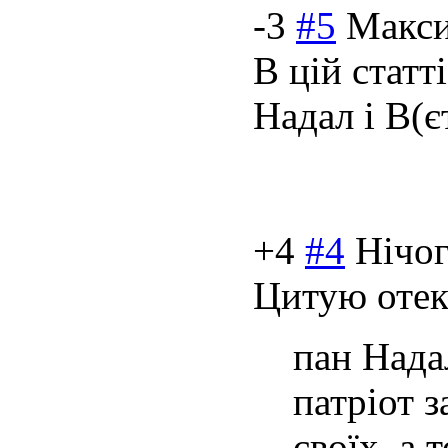
-3
#5
Макс
В цій статт
Надал і В(єт
+4
#4
Нічог
Цитую отек
пан Нада
патріот 
своїх. а 