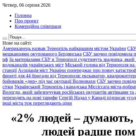
Четвер, 06 серпня 2026
Головна
Про проект
Комерційна співпраця
Нове на сайті:
Американець назвав Тернопіль найкращим містом України
СБУ
мешканцями окупованого Бердянська
СБУ заочно повідомила пр
рф
За матеріалами СБУ в Тернополі судитимуть зрадника, який 
водоканалів українських міст
Міський голова від Тернополя на 
станції
Асоціація міст України попереджає про повну катастроф
фронті для 44 бригади від Тернополя: екскаватор, квадрокоптери
бойовиків «днр» під час окупації Волновахи
СБУ заочно повідо
сітки
Український Тернопіль і канадська Міссіссаґа міста-побрат
Вологди, який забезпечував російських окупантів автівками та
переходять на нові тарифи
Сергій Надал у Канаді підписав уго
інші міста теж переглядають ціни
«2% людей – думають,
людей радше помр