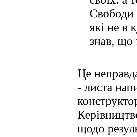
Свободи 
які не в 
знав, що
Це неправда
- листа нап
конструкто
Керівництво
щодо резуль