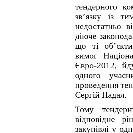
тендерного ко
зв’язку із т
недостатньо в
діюче законода
що ті об’єкти
вимог Націона
Євро-2012, йд
одного учасн
проведення тен
Сергій Надал.
Тому тендерн
відповідне р
закупівлі у одн