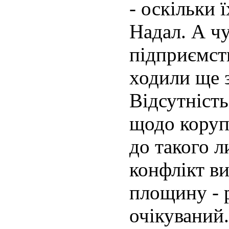
- оскільки 
Надал. А ч
підприємств
ходили ще з
Відсутність
щодо коруп
до такого л
конфлікт в
площину - р
очікуваний.