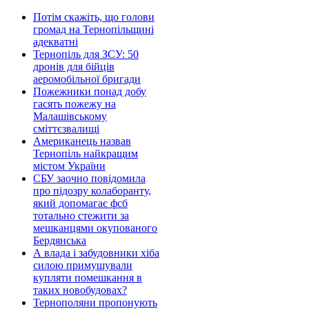
Потім скажіть, що голови
громад на Тернопільщині
адекватні
Тернопіль для ЗСУ: 50
дронів для бійців
аеромобільної бригади
Пожежники понад добу
гасять пожежу на
Малашівському
сміттєзвалищі
Американець назвав
Тернопіль найкращим
містом України
СБУ заочно повідомила
про підозру колаборанту,
який допомагає фсб
тотально стежити за
мешканцями окупованого
Бердянська
А влада і забудовники хіба
силою примушували
купляти помешкання в
таких новобудовах?
Тернополяни пропонують