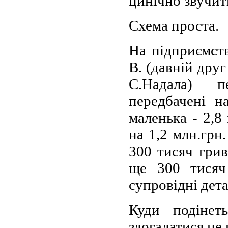
цинічно звучить
Схема проста.
На підприємств
В. (давній друг
С.Надала) п
передбачені н
маленька - 2,8
на 1,2 млн.грн.
300 тисяч грив
ще 300 тисяч
супровідні дета
Куди подінет
здогадатися не 