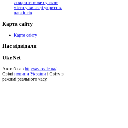
створити нове сучасне
місто у вигляді укриттів-
паркінгів
Карта сайту
Карта сайту
Нас відвідали
Ukr.Net
Авто базар
http://avtosale.ua/
.
Свіжі
новини України
і Світу в
режимі реального часу.