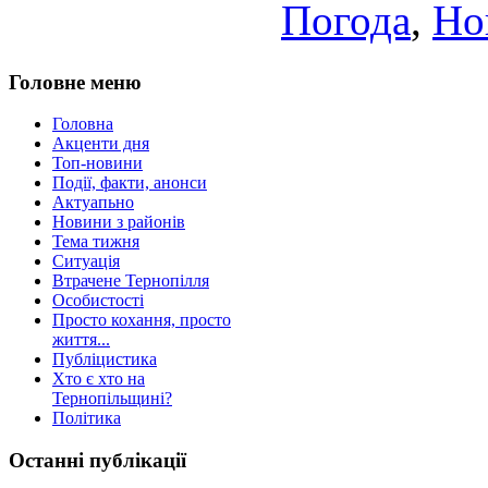
Погода
,
Но
Головне меню
Головна
Акценти дня
Топ-новини
Події, факти, анонси
Актуапьно
Новини з районів
Тема тижня
Ситуація
Втрачене Тернопілля
Особистості
Просто кохання, просто
життя...
Публіцистика
Хто є хто на
Тернопільщині?
Політика
Останні публікації