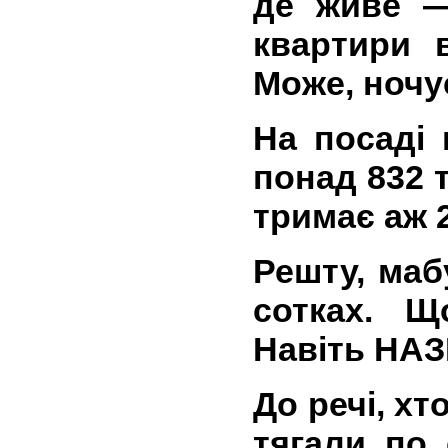
де живе —
квартири 
Може, ночу
На посаді
понад 832 т
тримає аж 
Решту, маб
сотках. Щ
Навіть НАЗ
До речі, хт
тягали по