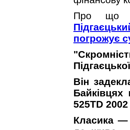
Про що 
Підгаєцьки
погрожує с
"Скромніс
Підгаєцько
Він задекл
Байківцях
525TD 2002
Класика — 