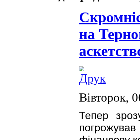
Скромніс
на Терно
аскетств
Вівторок, 0
Тепер зроз
погрожув
фінансову к