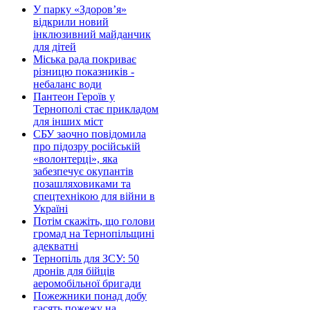
У парку «Здоров’я»
відкрили новий
інклюзивний майданчик
для дітей
Міська рада покриває
різницю показників -
небаланс води
Пантеон Героїв у
Тернополі стає прикладом
для інших міст
СБУ заочно повідомила
про підозру російській
«волонтерці», яка
забезпечує окупантів
позашляховиками та
спецтехнікою для війни в
Україні
Потім скажіть, що голови
громад на Тернопільщині
адекватні
Тернопіль для ЗСУ: 50
дронів для бійців
аеромобільної бригади
Пожежники понад добу
гасять пожежу на