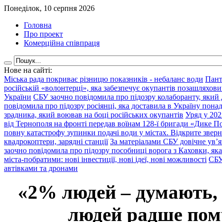
Понеділок, 10 серпня 2026
Головна
Про проект
Комерційна співпраця
Нове на сайті:
Міська рада покриває різницю показників - небаланс води
Пант
російській «волонтерці», яка забезпечує окупантів позашляхови
України
СБУ заочно повідомила про підозру колаборанту, який
повідомила про підозру росіянці, яка доставила в Україну пона
зрадника, який воював на боці російських окупантів
Уряд у 202
від Тернополя на фронті передав воїнам 128-ї бригади «Дике По
повну катастрофу зупинки подачі води у містах. Відкрите звер
квадрокоптери, зарядні станції
За матеріалами СБУ довічне ув’
заочно повідомила про підозру пособниці ворога з Каховки, яка
міста-побратими: нові інвестиції, нові ідеї, нові можливості
СБУ
автівками та дронами
«2% людей – думають,
людей радше помр