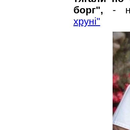
борг",
- на
хруні"