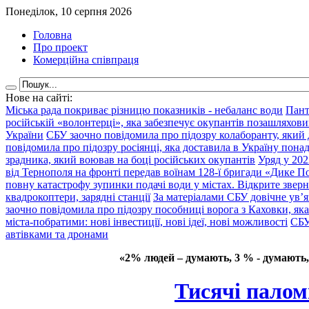
Понеділок, 10 серпня 2026
Головна
Про проект
Комерційна співпраця
Нове на сайті:
Міська рада покриває різницю показників - небаланс води
Пант
російській «волонтерці», яка забезпечує окупантів позашляхови
України
СБУ заочно повідомила про підозру колаборанту, який
повідомила про підозру росіянці, яка доставила в Україну пона
зрадника, який воював на боці російських окупантів
Уряд у 202
від Тернополя на фронті передав воїнам 128-ї бригади «Дике По
повну катастрофу зупинки подачі води у містах. Відкрите звер
квадрокоптери, зарядні станції
За матеріалами СБУ довічне ув’
заочно повідомила про підозру пособниці ворога з Каховки, яка
міста-побратими: нові інвестиції, нові ідеї, нові можливості
СБУ
автівками та дронами
«2% людей – думають, 3 % - думають,
Тисячі палом