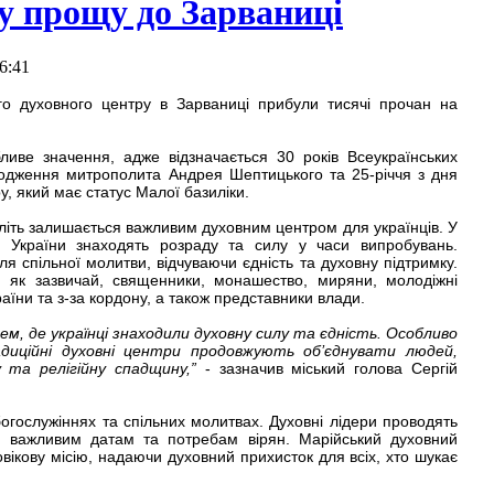
у прощу до Зарваниці
6:41
го духовного центру в Зарваниці прибули тисячі прочан на
иве значення, адже відзначається 30 років Всеукраїнських
родження митрополита Андрея Шептицького та 25-річчя з дня
, який має статус Малої базиліки.
літь залишається важливим духовним центром для українців. У
і України знаходять розраду та силу у часи випробувань.
я спільної молитви, відчуваючи єдність та духовну підтримку.
, як зазвичай, священники, монашество, миряни, молодіжні
країни та з-за кордону, а також представники влади.
ем, де українці знаходили духовну силу та єдність. Особливо
адиційні духовні центри продовжують об’єднувати людей,
 та релігійну спадщину,”
- зазначив міський голова Сергій
огослужіннях та спільних молитвах. Духовні лідери проводять
ні важливим датам та потребам вірян. Марійський духовний
вікову місію, надаючи духовний прихисток для всіх, хто шукає