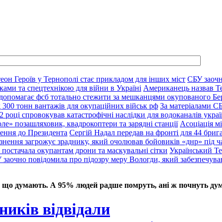
еон Героїв у Тернополі стає прикладом для інших міст
СБУ заочн
ками та спецтехнікою для війни в Україні
Американець назвав Т
 допомагає фсб тотально стежити за мешканцями окупованого Бе
д 300 тонн вантажів для окупаційних військ рф
За матеріалами С
2 році спровокував катастрофічні наслідки для водоканалів украї
ле» позашляховик, квадрокоптери та зарядні станції
Асоціація м
нення до Президента
Сергій Надал передав на фронті для 44 брига
язнення загрожує зраднику, який очолював бойовиків «днр» під ч
 постачала окупантам дрони та маскувальні сітки
Український Те
 заочно повідомила про підозру меру Вологди, який забезпечува
 що думають. А 95% людей радше помруть, ані ж почнуть дум
ників відвідали