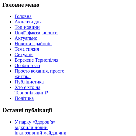
Головне меню
Головна
Акценти дня
Топ-новини
Події, факти, анонси
Актуапьно
Новини з районів
Тема тижня
Ситуація
Втрачене Тернопілля
Особистості
Просто кохання, просто
життя...
Публіцистика
Хто є хто на
Тернопільщині?
Політика
Останні публікації
У парку «Здоров’я»
відкрили новий
інклюзивний майданчик