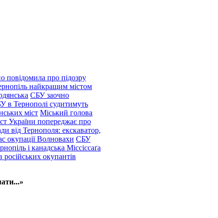
о повідомила про підозру
ернопіль найкращим містом
рдянська
СБУ заочно
БУ в Тернополі судитимуть
нських міст
Міський голова
іст України попереджає про
ди від Тернополя: екскаватор,
ас окупації Волновахи
СБУ
рнопіль і канадська Міссіссаґа
в російських окупантів
ати...»