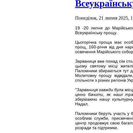
Всеукраїнськ
Понеділок, 21 липня 2025, 1
19 -20 липня до Марійсько
Всеукраїнську прощу.
Цьогорічна проща має особл
прощ, 160-річчя від дня на
освячення Марійського собору
Зарваниця вже понад сім сто
цьому святому місці жител
Паломники збираються тут дл
Молитовну прощу відвідали
спільноти з різних регіонів У
“Зарваниця завжди була місц
цінно бачити, як наші тр
зберігаючи нашу культурну
Надал.
Паломники беруть участь у б
особливі служби, присвяче
центр продовжує свою багато
розради та підтримки.