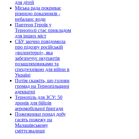
для дітей
Міська рада покриває
різницю показників -
небаланс води
Пантеон Героїв у
Тернополі стає прикладом
для інших міст
СБУ заочно повідомила
про підозру російській
«волонтерці», яка
забезпечує окупантів
позашляховиками та
спецтехнікою для війни в
Україні
Потім скажіть, що голови
громад на Тернопільщині
адекватні
Тернопіль для ЗСУ: 50
дронів для бійців
аеромобільної бригади
Пожежники понад добу
гасять пожежу на
Малашівському
сміттєзвалищі