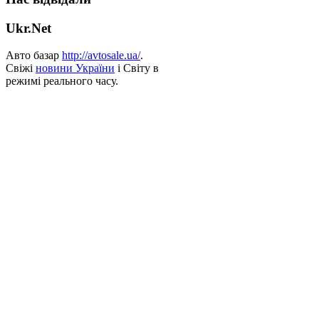
Ukr.Net
Авто базар
http://avtosale.ua/
.
Свіжі
новини України
і Світу в
режимі реального часу.