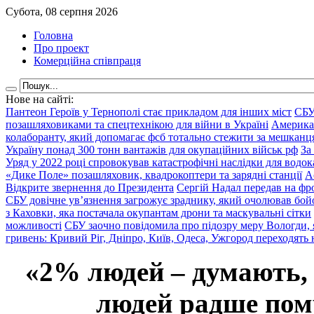
Субота, 08 серпня 2026
Головна
Про проект
Комерційна співпраця
Нове на сайті:
Пантеон Героїв у Тернополі стає прикладом для інших міст
СБУ
позашляховиками та спецтехнікою для війни в Україні
Америка
колаборанту, який допомагає фсб тотально стежити за мешкан
Україну понад 300 тонн вантажів для окупаційних військ рф
За
Уряд у 2022 році спровокував катастрофічні наслідки для водок
«Дике Поле» позашляховик, квадрокоптери та зарядні станції
А
Відкрите звернення до Президента
Сергій Надал передав на фро
СБУ довічне ув’язнення загрожує зраднику, який очолював бой
з Каховки, яка постачала окупантам дрони та маскувальні сітки
можливості
СБУ заочно повідомила про підозру меру Вологди, 
гривень: Кривий Ріг, Дніпро, Київ, Одеса, Ужгород переходять 
«2% людей – думають,
людей радше помр