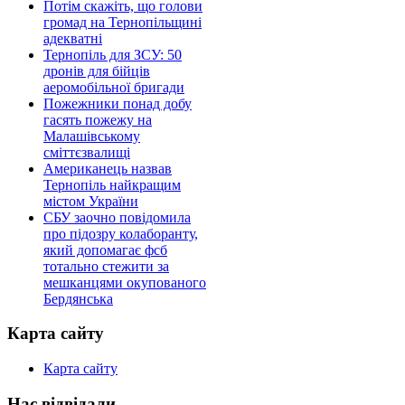
Потім скажіть, що голови
громад на Тернопільщині
адекватні
Тернопіль для ЗСУ: 50
дронів для бійців
аеромобільної бригади
Пожежники понад добу
гасять пожежу на
Малашівському
сміттєзвалищі
Американець назвав
Тернопіль найкращим
містом України
СБУ заочно повідомила
про підозру колаборанту,
який допомагає фсб
тотально стежити за
мешканцями окупованого
Бердянська
Карта сайту
Карта сайту
Нас відвідали