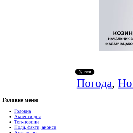
Погода
,
Но
Головне меню
Головна
Акценти дня
Топ-новини
Події, факти, анонси
Актуапьно