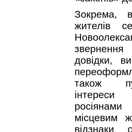
Зокрема, 
жителів 
Новоолек
зверненн
довідки, в
переоформ
також пу
інтереси
росіянами 
місцевим ж
відзнаки о