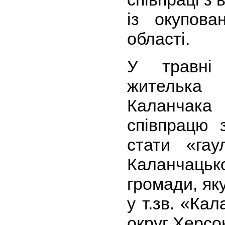
із окупова
області.
У травні
жителька 
Каланчака
співпрацю 
стати «гау
Каланчац
громади, як
у т.зв. «Ка
округ Херсо