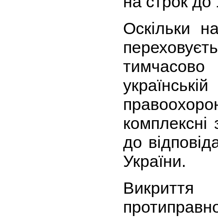
на строк до 
Оскільки н
переховує
тимчасов
українсь
правоохо
комплексні 
до відповід
України.
Викриття
протиправн