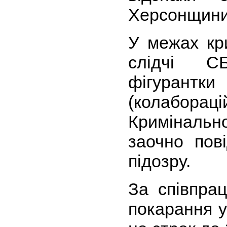
Херсонщини
У межах кр
слідчі С
фігурант
(колабор
Кримінальн
заочно пов
підозру.
За співпра
покарання у