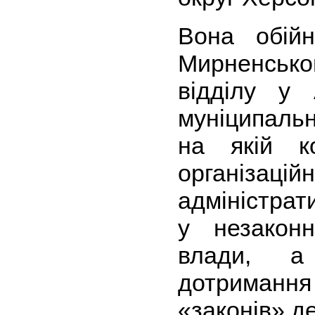
Вона обій
Мирненсь
відділу у 
муніципаль
на якій к
організа
адміністрат
у незаконн
влади, а
дотриманн
«законів» д