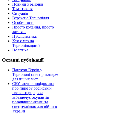
Новини з районів
Тема тижня
Ситуація
Втрачене Тернопілля
Особистості
Просто кохання, просто
життя...
Публіцистика
Хто є хто на
Тернопільщині?
Політика
Останні публікації
Пантеон Героїв у
Тернополі стає прикладом
для інших міст
СБУ заочно повідомила
про підозру російській
«волонтерці», яка
забезпечує окупантів
позашляховиками та
спецтехнікою для війни в
Україні