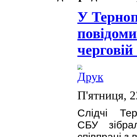
У Терноп
повідоми
черговій
П'ятниця, 2
Слідчі Тер
СБУ зібра
співпраці з 