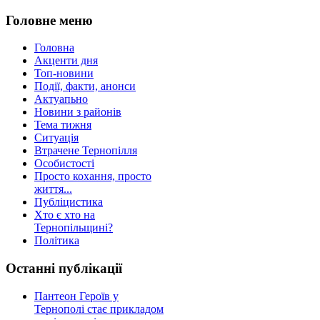
Головне меню
Головна
Акценти дня
Топ-новини
Події, факти, анонси
Актуапьно
Новини з районів
Тема тижня
Ситуація
Втрачене Тернопілля
Особистості
Просто кохання, просто
життя...
Публіцистика
Хто є хто на
Тернопільщині?
Політика
Останні публікації
Пантеон Героїв у
Тернополі стає прикладом