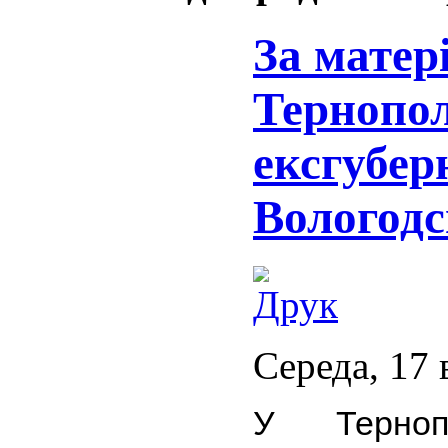
За матер
Тернопол
ексгубер
Вологодс
Середа, 17 
У Терноп