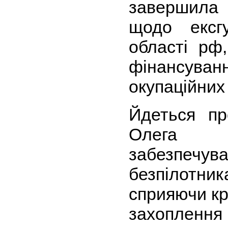
завершила 
щодо ексгу
області рф
фінансуванн
окупаційних 
Йдеться пр
Олега К
забезпе
безпілотни
сприяючи кр
захоплен