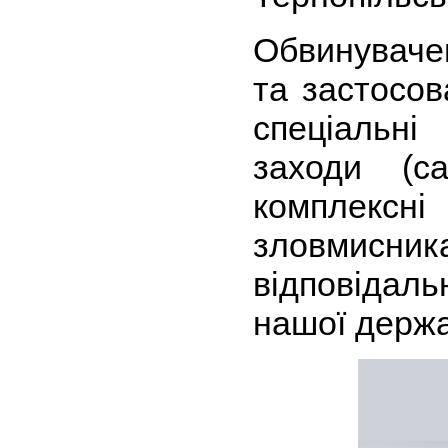
Обвинуваче
та застосов
спеціальні
заходи (са
комплексні
зловмис
відповідал
нашої держа