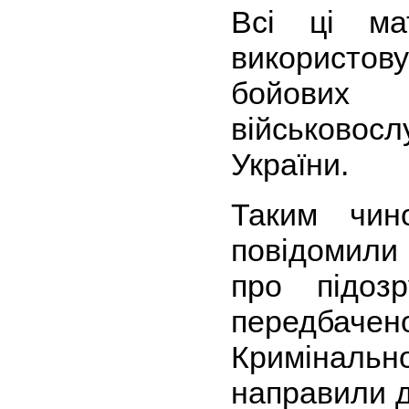
Всі ці ма
використов
бойови
військовос
України.
Таким чин
повідомили
про підоз
передбач
Кримінальн
направили д