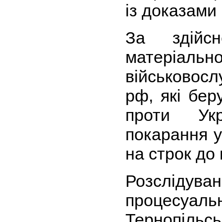
із доказами 
За здійс
матеріал
військовос
рф, які бер
проти Ук
покарання у
на строк до 
Розсліду
процесуа
Тернопільсь