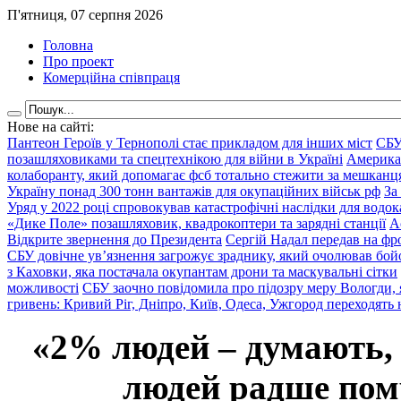
П'ятниця, 07 серпня 2026
Головна
Про проект
Комерційна співпраця
Нове на сайті:
Пантеон Героїв у Тернополі стає прикладом для інших міст
СБУ
позашляховиками та спецтехнікою для війни в Україні
Америка
колаборанту, який допомагає фсб тотально стежити за мешкан
Україну понад 300 тонн вантажів для окупаційних військ рф
За
Уряд у 2022 році спровокував катастрофічні наслідки для водок
«Дике Поле» позашляховик, квадрокоптери та зарядні станції
А
Відкрите звернення до Президента
Сергій Надал передав на фро
СБУ довічне ув’язнення загрожує зраднику, який очолював бой
з Каховки, яка постачала окупантам дрони та маскувальні сітки
можливості
СБУ заочно повідомила про підозру меру Вологди, 
гривень: Кривий Ріг, Дніпро, Київ, Одеса, Ужгород переходять 
«2% людей – думають,
людей радше помр