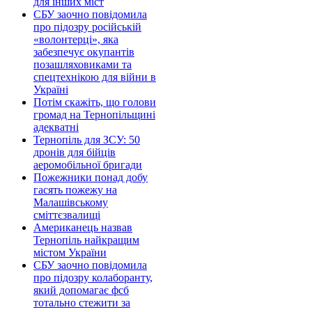
для інших міст
СБУ заочно повідомила
про підозру російській
«волонтерці», яка
забезпечує окупантів
позашляховиками та
спецтехнікою для війни в
Україні
Потім скажіть, що голови
громад на Тернопільщині
адекватні
Тернопіль для ЗСУ: 50
дронів для бійців
аеромобільної бригади
Пожежники понад добу
гасять пожежу на
Малашівському
сміттєзвалищі
Американець назвав
Тернопіль найкращим
містом України
СБУ заочно повідомила
про підозру колаборанту,
який допомагає фсб
тотально стежити за