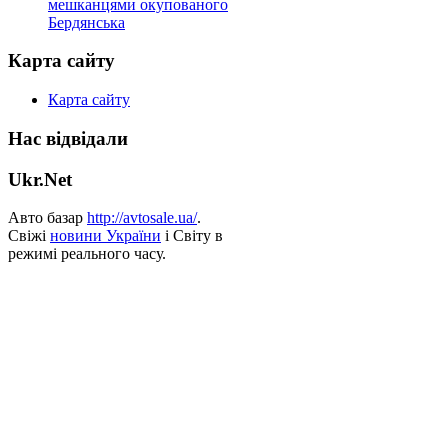
мешканцями окупованого
Бердянська
Карта сайту
Карта сайту
Нас відвідали
Ukr.Net
Авто базар
http://avtosale.ua/
.
Свіжі
новини України
і Світу в
режимі реального часу.