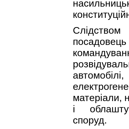
насильн
конституцій
Слідств
посадовець
командуван
розвідуваль
автомо
електроге
матеріали, 
і облашту
споруд.