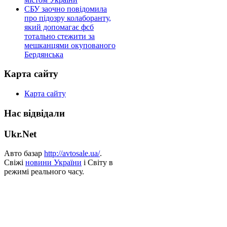
СБУ заочно повідомила
про підозру колаборанту,
який допомагає фсб
тотально стежити за
мешканцями окупованого
Бердянська
Карта сайту
Карта сайту
Нас відвідали
Ukr.Net
Авто базар
http://avtosale.ua/
.
Свіжі
новини України
і Світу в
режимі реального часу.