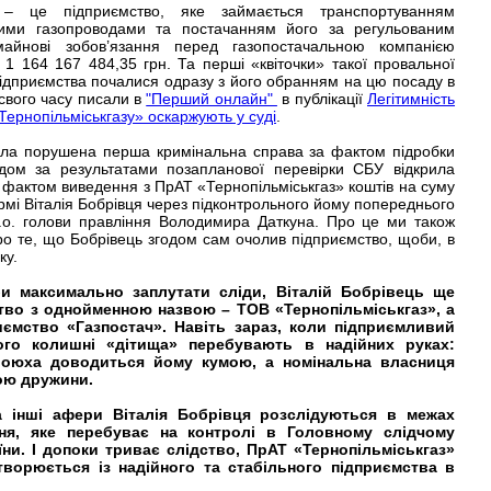
» – це підприємство, яке займається транспортуванням
чими газопроводами та постачанням його за регульованим
айнові зобов’язання перед газопостачальною компанією
1 164 167 484,35 грн. Та перші «квіточки» такої провальної
 підприємства почалися одразу з його обранням на цю посаду в
 свого часу писали в
"Перший онлайн"
в публікації
Легітимність
«Тернопільміськгазу» оскаржують у суді
.
ула порушена перша кримінальна справа за фактом підробки
одом за результатами позапланової перевірки СБУ відкрила
фактом виведення з ПрАТ «Тернопільміськгаз» коштів на суму
рмі Віталія Бобрівця через підконтрольного йому попереднього
.в.о. голови правління Володимира Даткуна. Про це ми також
про те, що Бобрівець згодом сам очолив підприємство, щоби, в
ку.
би максимально заплутати сліди, Віталій Бобрівець ще
тво з однойменною назвою – ТОВ «Тернопільміськгаз», а
иємство «Газпостач». Навіть зараз, коли підприємливий
го колишні «дітища» перебувають в надійних руках:
оюха доводиться йому кумою, а номінальна власниця
ою дружини.
а інші афери Віталія Бобрівця розслідуються в межах
ня, яке перебуває на контролі в Головному слідчому
аїни. І допоки триває слідство, ПрАТ «Тернопільміськгаз»
творюється із надійного та стабільного підприємства в