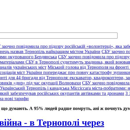
 заочно повідомила про підозру російській «волонтерці», яка заб
нець назвав Тернопіль найкращим містом України
СБУ заочно по
цями окупованого Бердянська
СБУ заочно повідомила про підозру 
 матеріалами СБУ в Тернополі судитимуть зрадника, який воював
аналів українських міст
Міський голова від Тернополя на фронті 
соціація міст України попереджає про повну катастрофу зупинки 
нті для 44 бригади від Тернополя: екскаватор, квадрокоптери, за
овиків «днр» під час окупації Волновахи
СБУ заочно повідомила 
Український Тернопіль і канадська Міссіссаґа міста-побратими: нов
який забезпечував російських окупантів автівками та дронами
З 
на нові тарифи
 що думають. А 95% людей радше помруть, ані ж почнуть дум
ійна - в Тернополі через