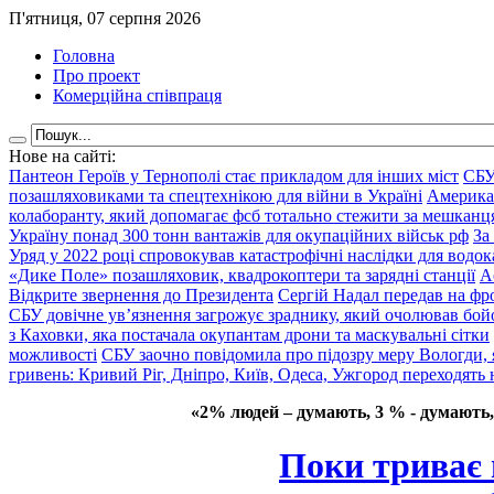
П'ятниця, 07 серпня 2026
Головна
Про проект
Комерційна співпраця
Нове на сайті:
Пантеон Героїв у Тернополі стає прикладом для інших міст
СБУ
позашляховиками та спецтехнікою для війни в Україні
Америка
колаборанту, який допомагає фсб тотально стежити за мешкан
Україну понад 300 тонн вантажів для окупаційних військ рф
За
Уряд у 2022 році спровокував катастрофічні наслідки для водок
«Дике Поле» позашляховик, квадрокоптери та зарядні станції
А
Відкрите звернення до Президента
Сергій Надал передав на фро
СБУ довічне ув’язнення загрожує зраднику, який очолював бой
з Каховки, яка постачала окупантам дрони та маскувальні сітки
можливості
СБУ заочно повідомила про підозру меру Вологди, 
гривень: Кривий Ріг, Дніпро, Київ, Одеса, Ужгород переходять 
«2% людей – думають, 3 % - думають,
Поки триває в