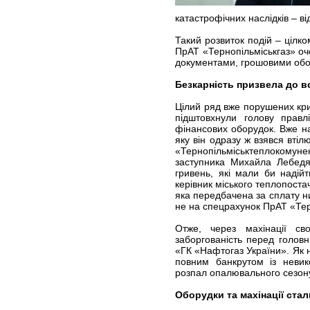
катастрофічних наслідків – ві
Такий розвиток подій – цілко
ПрАТ «Тернопільміськгаз» оч
документами, грошовими обо
Безкарність призвела до в
Цілий ряд вже порушених кри
підштовхнули голову правл
фінансових оборудок. Вже на
яку він одразу ж взявся вті
«Тернопільміськтеплокомуне
заступника Михайла Лебедя
гривень, які мали би надійт
керівник міського теплопоста
яка передбачена за сплату ни
не на спецрахунок ПрАТ «Тер
Отже, через махінації св
заборгованість перед голо
«ГК «Нафтогаз України». Як н
повним банкрутом із неви
розпал опалювального сезон
Оборудки та махінації ста