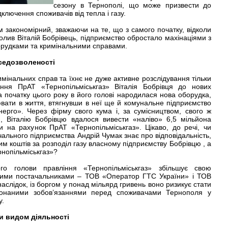
сезону в Тернополі, що може призвести до
дключення споживачів від тепла і газу.
м закономірний, зважаючи на те, що з самого початку, відколи
олив Віталій Бобрівець, підприємство обростало махінаціями з
рудками та кримінальними справами.
седозволеності
мінальних справ та їхнє не дуже активне розслідування тільки
іння ПрАТ «Тернопільміськгаз» Віталія Бобрівця до нових
 початку цього року в його голові народилася нова оборудка,
лювати в життя, втягнувши в неї ще й комунальне підприємство
нерго». Через фірму свого кума і, за сумісництвом, свого ж
, Віталію Бобрівцю вдалося вивести «наліво» 6,5 мільйона
и на рахунок ПрАТ «Тернопільміськгаз». Цікаво, до речі, чи
чального підприємства Андрій Чумак знає про відповідальність,
м коштів за розподіл газу власному підприємству Бобрівцю , а
нопільміськгаз»?
ого голови правління «Тернопільміськгаз» збільшує свою
вними постачальниками – ТОВ «Оператор ГТС України» і ТОВ
аслідок, із боргом у понад мільярд гривень воно ризикує стати
конаними зобов’язаннями перед споживачами Тернополя у
у.
ли видом діяльності