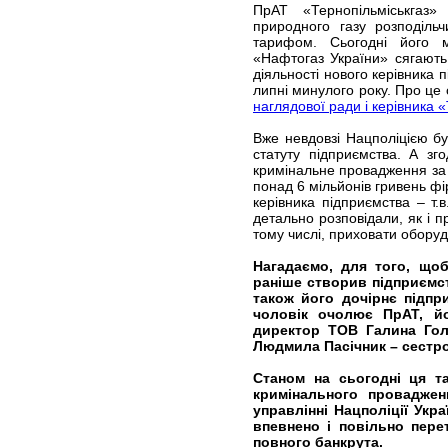
ПрАТ «Тернопільміськгаз
природного газу розподіль
тарифом. Сьогодні його м
«Нафтогаз України» сягають 
діяльності нового керівника
липні минулого року. Про це
наглядової ради і керівника 
Вже невдовзі Нацполіцією б
статуту підприємства. А зг
кримінальне провадження за 
понад 6 мільйонів гривень фі
керівника підприємства – т
детально розповідали, як і 
тому числі, приховати оборуд
Нагадаємо, для того, що
раніше створив підприємс
також його дочірнє підпр
чоловік очолює ПрАТ, йо
директор ТОВ Галина Гол
Людмила Пасічник – сестр
Станом на сьогодні ця т
кримінального проваджен
управлінні Нацполіції Укр
впевнено і повільно пере
повного банкрута.