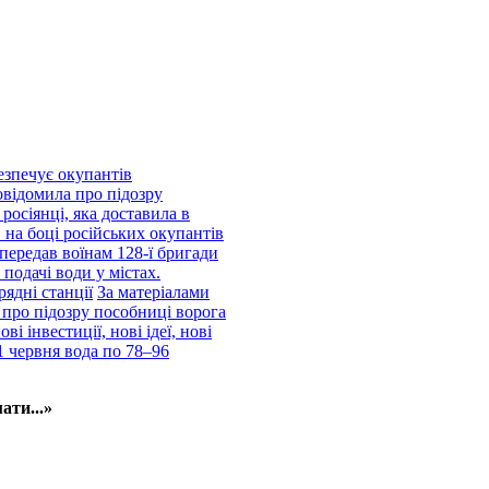
езпечує окупантів
відомила про підозру
росіянці, яка доставила в
 на боці російських окупантів
передав воїнам 128-ї бригади
подачі води у містах.
рядні станції
За матеріалами
про підозру пособниці ворога
і інвестиції, нові ідеї, нові
1 червня вода по 78–96
ати...»