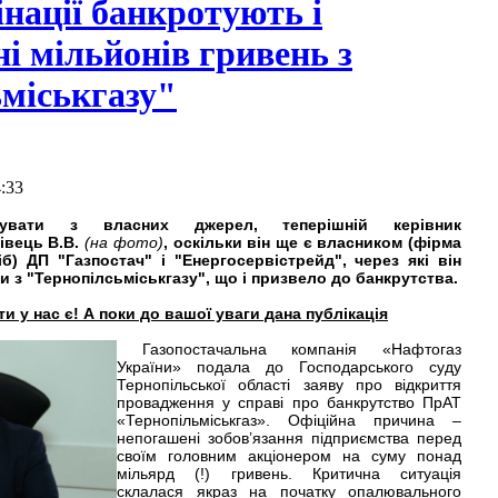
інації банкротують і
ні мільйонів гривень з
міськгазу"
4:33
вати з власних джерел, теперішній керівник
івець В.В.
(на фото)
, оскільки він ще є власником (фірма
б) ДП "Газпостач" і "Енергосервістрейд", через які він
 з "Тернопілсьміськгазу", що і призвело до банкрутства.
и у нас є! А поки до вашої уваги дана публікація
Газопостачальна компанія «Нафтогаз
України» подала до Господарського суду
Тернопільської області заяву про відкриття
провадження у справі про банкрутство ПрАТ
«Тернопільміськгаз». Офіційна причина –
непогашені зобов’язання підприємства перед
своїм головним акціонером на суму понад
мільярд (!) гривень. Критична ситуація
склалася якраз на початку опалювального