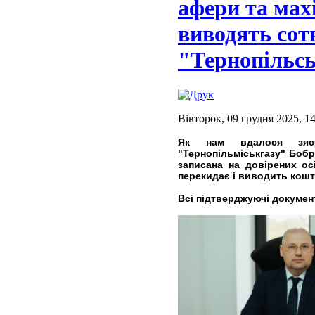
афери та мах
виводять сот
"Тернопільсь
Вівторок, 09 грудня 2025, 1
Як нам вдалося зясу
"Тернопільміськгазу" Бобр
записана на довірених осі
перекидає і виводить кошти
Всі підтверджуючі документ