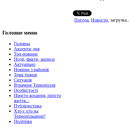
Погода
,
Новости
, загрузка..
Головне меню
Головна
Акценти дня
Топ-новини
Події, факти, анонси
Актуапьно
Новини з районів
Тема тижня
Ситуація
Втрачене Тернопілля
Особистості
Просто кохання, просто
життя...
Публіцистика
Хто є хто на
Тернопільщині?
Політика