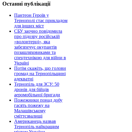
Останні публікації
Пантеон Героїв у
Тернополі стає прикладом
для інших міст
СБУ заочно повідомила
про підозру російській
«волонтерці», яка
забезпечує окупантів
позашляховиками та
спецтехнікою для війни в
Україні
Потім скажіть, що голови
громад на Тернопільщині
адекватні
Тернопіль для ЗСУ: 50
дронів для бійців
аеромобільної бригади
Пожежники понад добу
гасять пожежу на
Малашівському
сміттєзвалищі
Американець назвав
Тернопіль найкращим
містом України