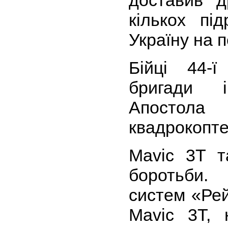
кількох під
Україну на п
Бійці 44-ї
бригади 
Апостол
квадрокопт
Mavic 3T т
боротьби.
систем «Ре
Mavic 3T, 