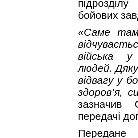
підрозділу
бойових зав
«Саме там
відчуваєть
війська у
людей.
Дяку
відвагу у б
здоров’я, 
зазначив 
передачі до
Передане