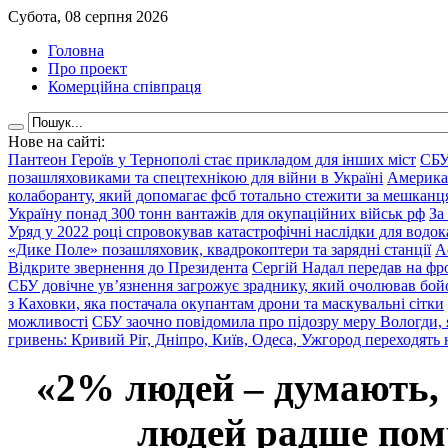
Субота, 08 серпня 2026
Головна
Про проект
Комерційна співпраця
Нове на сайті:
Пантеон Героїв у Тернополі стає прикладом для інших міст
СБУ
позашляховиками та спецтехнікою для війни в Україні
Америка
колаборанту, який допомагає фсб тотально стежити за мешкан
Україну понад 300 тонн вантажів для окупаційних військ рф
За
Уряд у 2022 році спровокував катастрофічні наслідки для водок
«Дике Поле» позашляховик, квадрокоптери та зарядні станції
А
Відкрите звернення до Президента
Сергій Надал передав на фро
СБУ довічне ув’язнення загрожує зраднику, який очолював бой
з Каховки, яка постачала окупантам дрони та маскувальні сітки
можливості
СБУ заочно повідомила про підозру меру Вологди, 
гривень: Кривий Ріг, Дніпро, Київ, Одеса, Ужгород переходять 
«2% людей – думають,
людей радше помр