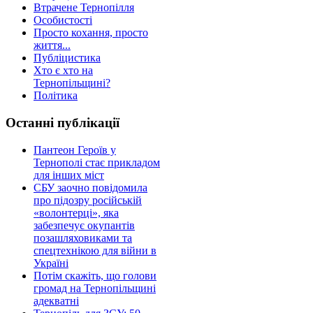
Втрачене Тернопілля
Особистості
Просто кохання, просто
життя...
Публіцистика
Хто є хто на
Тернопільщині?
Політика
Останні публікації
Пантеон Героїв у
Тернополі стає прикладом
для інших міст
СБУ заочно повідомила
про підозру російській
«волонтерці», яка
забезпечує окупантів
позашляховиками та
спецтехнікою для війни в
Україні
Потім скажіть, що голови
громад на Тернопільщині
адекватні