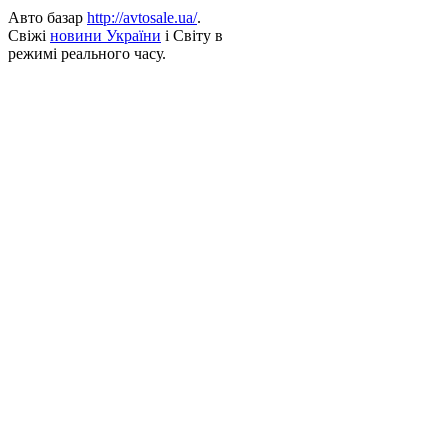
Авто базар
http://avtosale.ua/
.
Свіжі
новини України
і Світу в
режимі реального часу.