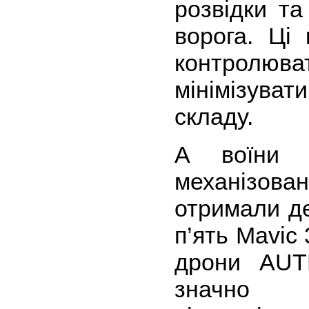
розвідки т
ворога. Ці
контролюват
мінімізува
складу.
А воїни 1
механізова
отримали де
п’ять Mavic 
дрони AUT
значно п