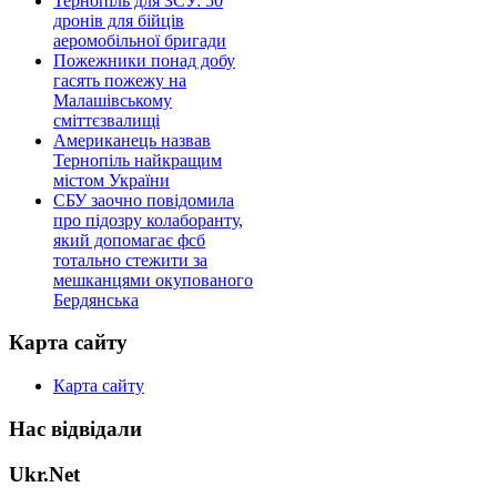
Тернопіль для ЗСУ: 50
дронів для бійців
аеромобільної бригади
Пожежники понад добу
гасять пожежу на
Малашівському
сміттєзвалищі
Американець назвав
Тернопіль найкращим
містом України
СБУ заочно повідомила
про підозру колаборанту,
який допомагає фсб
тотально стежити за
мешканцями окупованого
Бердянська
Карта сайту
Карта сайту
Нас відвідали
Ukr.Net