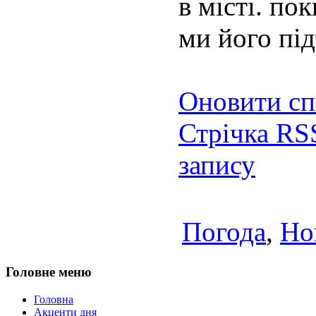
в місті. по
ми його пі
Оновити сп
Стрічка RS
запису
Погода
,
Но
Головне меню
Головна
Акценти дня