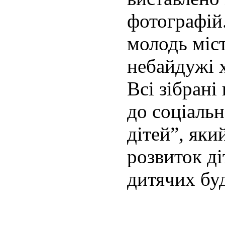
фотографій
молодь міст
небайдужі 
Всі зібрані
до соціаль
дітей”, яки
розвиток ді
дитячих бу