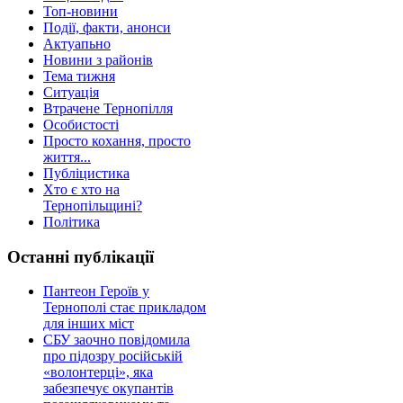
Топ-новини
Події, факти, анонси
Актуапьно
Новини з районів
Тема тижня
Ситуація
Втрачене Тернопілля
Особистості
Просто кохання, просто
життя...
Публіцистика
Хто є хто на
Тернопільщині?
Політика
Останні публікації
Пантеон Героїв у
Тернополі стає прикладом
для інших міст
СБУ заочно повідомила
про підозру російській
«волонтерці», яка
забезпечує окупантів