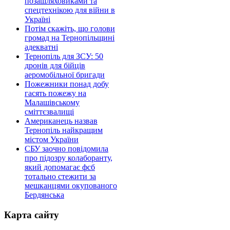
позашляховиками та
спецтехнікою для війни в
Україні
Потім скажіть, що голови
громад на Тернопільщині
адекватні
Тернопіль для ЗСУ: 50
дронів для бійців
аеромобільної бригади
Пожежники понад добу
гасять пожежу на
Малашівському
сміттєзвалищі
Американець назвав
Тернопіль найкращим
містом України
СБУ заочно повідомила
про підозру колаборанту,
який допомагає фсб
тотально стежити за
мешканцями окупованого
Бердянська
Карта сайту