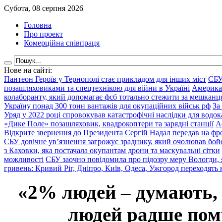
Субота, 08 серпня 2026
Головна
Про проект
Комерційна співпраця
Нове на сайті:
Пантеон Героїв у Тернополі стає прикладом для інших міст
СБУ
позашляховиками та спецтехнікою для війни в Україні
Америка
колаборанту, який допомагає фсб тотально стежити за мешкан
Україну понад 300 тонн вантажів для окупаційних військ рф
За
Уряд у 2022 році спровокував катастрофічні наслідки для водок
«Дике Поле» позашляховик, квадрокоптери та зарядні станції
А
Відкрите звернення до Президента
Сергій Надал передав на фро
СБУ довічне ув’язнення загрожує зраднику, який очолював бой
з Каховки, яка постачала окупантам дрони та маскувальні сітки
можливості
СБУ заочно повідомила про підозру меру Вологди, 
гривень: Кривий Ріг, Дніпро, Київ, Одеса, Ужгород переходять 
«2% людей – думають,
людей радше помр