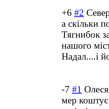
+6
#2
Севе
а скільки п
Тягнибок за
нашого міс
Надал....і й
-7
#1
Олеся
мер коштує