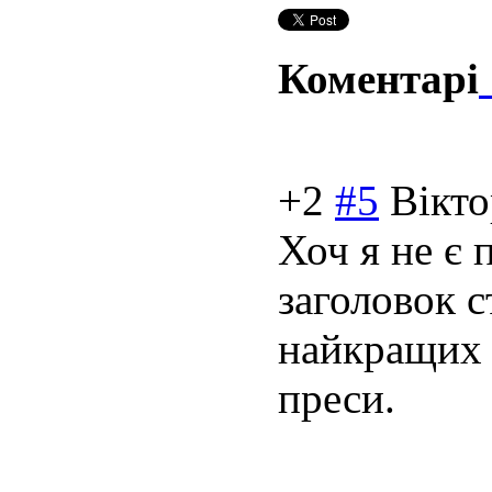
Коментарі
+2
#5
Вікто
Хоч я не є 
заголовок с
найкращих 
преси.