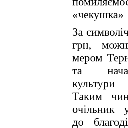
помиляє
«чекушка»
За символі
грн, можн
мером Тер
та нача
культури
Таким чин
очільник 
до благод