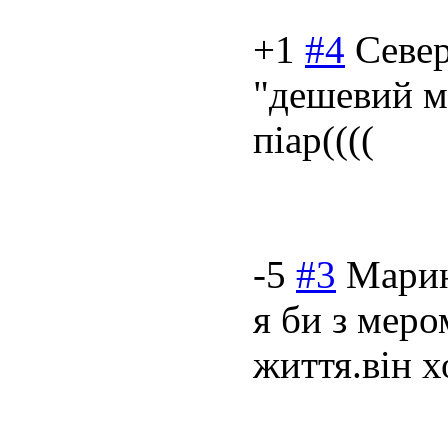
+1
#4
Севе
"дешевий м
піар((((
-5
#3
Мари
я би з мер
життя.він 