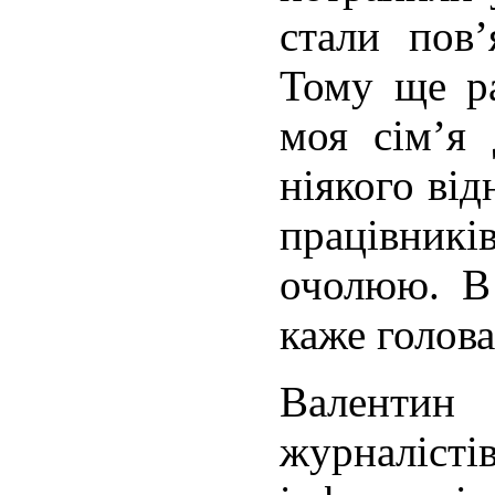
стали пов’
Тому ще ра
моя сім’я 
ніякого від
працівникі
очолюю. В 
каже голова
Валентин
журналістів