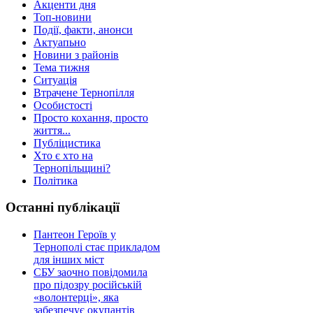
Акценти дня
Топ-новини
Події, факти, анонси
Актуапьно
Новини з районів
Тема тижня
Ситуація
Втрачене Тернопілля
Особистості
Просто кохання, просто
життя...
Публіцистика
Хто є хто на
Тернопільщині?
Політика
Останні публікації
Пантеон Героїв у
Тернополі стає прикладом
для інших міст
СБУ заочно повідомила
про підозру російській
«волонтерці», яка
забезпечує окупантів