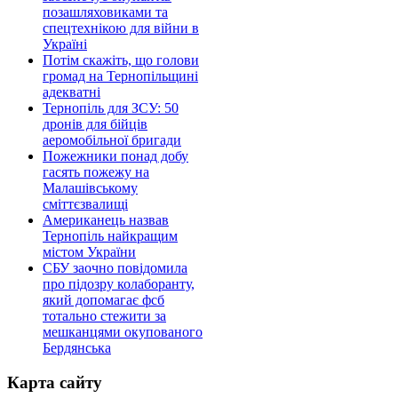
позашляховиками та
спецтехнікою для війни в
Україні
Потім скажіть, що голови
громад на Тернопільщині
адекватні
Тернопіль для ЗСУ: 50
дронів для бійців
аеромобільної бригади
Пожежники понад добу
гасять пожежу на
Малашівському
сміттєзвалищі
Американець назвав
Тернопіль найкращим
містом України
СБУ заочно повідомила
про підозру колаборанту,
який допомагає фсб
тотально стежити за
мешканцями окупованого
Бердянська
Карта сайту