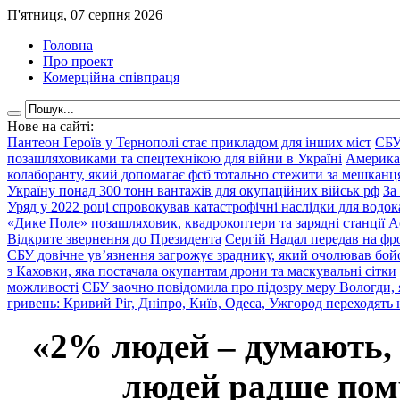
П'ятниця, 07 серпня 2026
Головна
Про проект
Комерційна співпраця
Нове на сайті:
Пантеон Героїв у Тернополі стає прикладом для інших міст
СБУ
позашляховиками та спецтехнікою для війни в Україні
Америка
колаборанту, який допомагає фсб тотально стежити за мешкан
Україну понад 300 тонн вантажів для окупаційних військ рф
За
Уряд у 2022 році спровокував катастрофічні наслідки для водок
«Дике Поле» позашляховик, квадрокоптери та зарядні станції
А
Відкрите звернення до Президента
Сергій Надал передав на фро
СБУ довічне ув’язнення загрожує зраднику, який очолював бой
з Каховки, яка постачала окупантам дрони та маскувальні сітки
можливості
СБУ заочно повідомила про підозру меру Вологди, 
гривень: Кривий Ріг, Дніпро, Київ, Одеса, Ужгород переходять 
«2% людей – думають,
людей радше помр