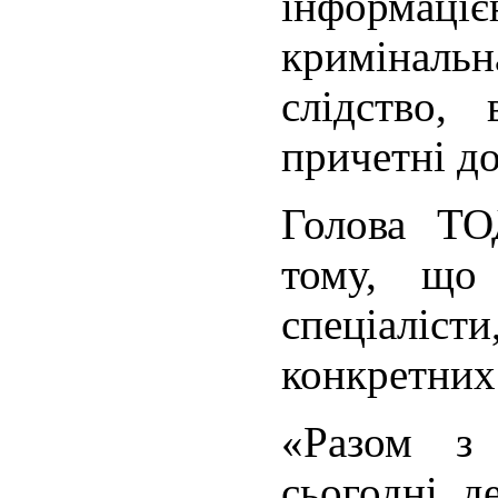
інформа
кримінал
слідство, 
причетні д
Голова ТО
тому, що
спеціалі
конкретних
«Разом з
сьогодні д