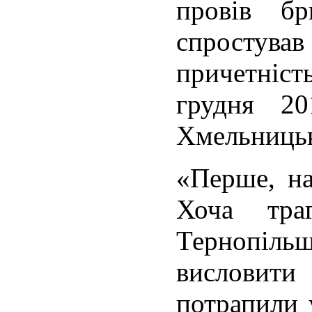
провів бр
спростував
причетніс
грудня 20
Хмельниць
«Перше, на
Хоча тра
Тернопі
висловити
потрапили 