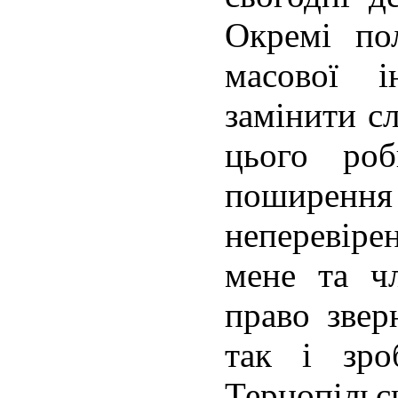
Окремі по
масової і
замінити сл
цього роб
поширен
неперевіре
мене та ч
право звер
так і зро
Тернопільс