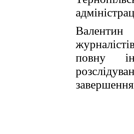
адміністрац
Валенти
журналіст
повну і
розслід
завершення