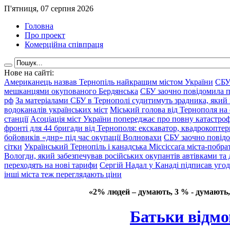
П'ятниця, 07 серпня 2026
Головна
Про проект
Комерційна співпраця
Нове на сайті:
Американець назвав Тернопіль найкращим містом України
СБУ
мешканцями окупованого Бердянська
СБУ заочно повідомила пр
рф
За матеріалами СБУ в Тернополі судитимуть зрадника, який 
водоканалів українських міст
Міський голова від Тернополя на 
станції
Асоціація міст України попереджає про повну катастроф
фронті для 44 бригади від Тернополя: екскаватор, квадрокоптери
бойовиків «днр» під час окупації Волновахи
СБУ заочно повідо
сітки
Український Тернопіль і канадська Міссіссаґа міста-побрат
Вологди, який забезпечував російських окупантів автівками та
переходять на нові тарифи
Сергій Надал у Канаді підписав уго
інші міста теж переглядають ціни
«2% людей – думають, 3 % - думають,
Батьки відмо