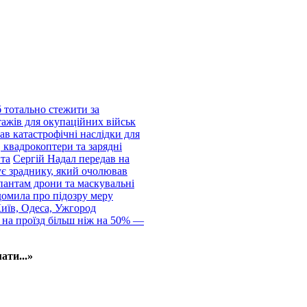
 тотально стежити за
тажів для окупаційних військ
ав катастрофічні наслідки для
 квадрокоптери та зарядні
нта
Сергій Надал передав на
ує зраднику, який очолював
пантам дрони та маскувальні
домила про підозру меру
Київ, Одеса, Ужгород
 на проїзд більш ніж на 50% —
ати...»