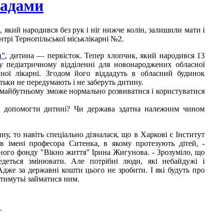
вадами
який народився без рук і ніг нижче колін, залишили мати і
трі Тернопільської міськлікарні №2.
н”
, дитина — первісток. Тепер хлопчик, який народився 13
 у педіатричному відділенні для новонароджених обласної
чної лікарні. Згодом його віддадуть в обласний будинок
тьки не передумають і не заберуть дитину.
 майбутньому зможе нормально розвиватися і користуватися
а допомогти дитині? Чи держава здатна належним чином
ну, то навіть спеціально дізналася, що в Харкові є Інститут
бів імені професора Ситенка, в якому протезують дітей, -
ного фонду "Вікно життя" Ірина Жигунова. - Зрозуміло, що
едеться змінювати. Але потрібні люди, які небайдужі і
дже за державні кошти цього не зробити. І які будуть про
тимутьі займатися ним.
.