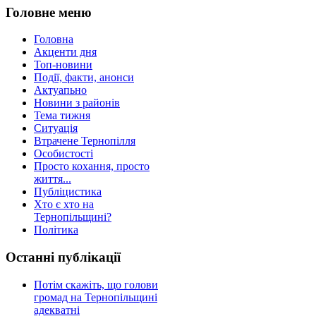
Головне меню
Головна
Акценти дня
Топ-новини
Події, факти, анонси
Актуапьно
Новини з районів
Тема тижня
Ситуація
Втрачене Тернопілля
Особистості
Просто кохання, просто
життя...
Публіцистика
Хто є хто на
Тернопільщині?
Політика
Останні публікації
Потім скажіть, що голови
громад на Тернопільщині
адекватні