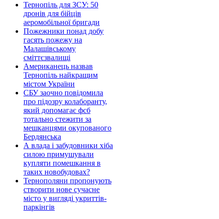
Тернопіль для ЗСУ: 50
дронів для бійців
аеромобільної бригади
Пожежники понад добу
гасять пожежу на
Малашівському
сміттєзвалищі
Американець назвав
Тернопіль найкращим
містом України
СБУ заочно повідомила
про підозру колаборанту,
який допомагає фсб
тотально стежити за
мешканцями окупованого
Бердянська
А влада і забудовники хіба
силою примушували
купляти помешкання в
таких новобудовах?
Тернополяни пропонують
створити нове сучасне
місто у вигляді укриттів-
паркінгів