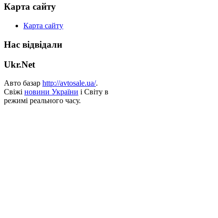
Карта сайту
Карта сайту
Нас відвідали
Ukr.Net
Авто базар
http://avtosale.ua/
.
Свіжі
новини України
і Світу в
режимі реального часу.