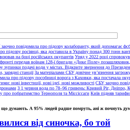
 заочно повідомила про підозру колаборанту, який допомагає фсб
о підозру росіянці, яка доставила в Україну понад 300 тонн ван
воював на боці російських окупантів
Уряд у 2022 році спровокув
фронті передав воїнам 128-ї бригади «Дике Поле» позашляховик,
у зупинки подачі води у містах. Відкрите звернення до Президе
, зарядні станції
За матеріалами СБУ довічне ув’язнення загрож
мила про підозру пособниці ворога з Каховки, яка постачала оку
ими: нові інвестиції, нові ідеї, нові можливості
СБУ заочно пові
 дронами
З 1 червня вода по 78–96 гривень: Кривий Ріг, Дніпро, 
ду про побратимство Тернополя та Міссіссаґи
Київ підняв тарифи
 що думають. А 95% людей радше помруть, ані ж почнуть дум
вилися від синочка, бо той