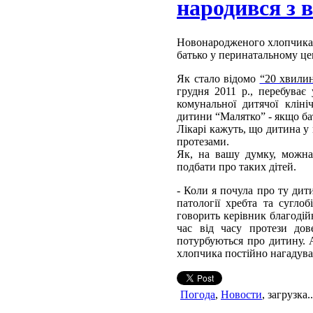
народився з 
Новонародженого хлопчика, 
батько у перинатальному цен
Як стало відомо
“20 хвили
грудня 2011 р., перебуває
комунальної дитячої кліні
дитини “Малятко” - якщо ба
Лікарі кажуть, що дитина у
протезами.
Як, на вашу думку, можн
подбати про таких дітей.
- Коли я почула про ту дити
патології хребта та сугло
говорить керівник благодій
час від часу протези дов
потурбуються про дитину. А
хлопчика постійно нагадува
Погода
,
Новости
, загрузка..