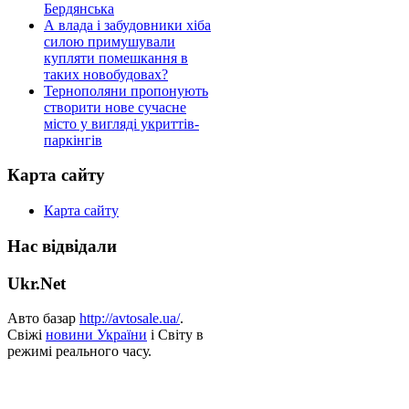
Бердянська
А влада і забудовники хіба
силою примушували
купляти помешкання в
таких новобудовах?
Тернополяни пропонують
створити нове сучасне
місто у вигляді укриттів-
паркінгів
Карта сайту
Карта сайту
Нас відвідали
Ukr.Net
Авто базар
http://avtosale.ua/
.
Свіжі
новини України
і Світу в
режимі реального часу.