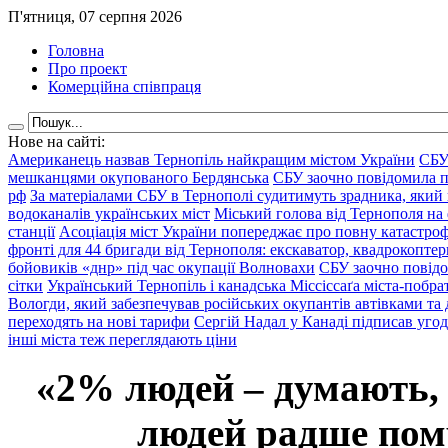
П'ятниця, 07 серпня 2026
Головна
Про проект
Комерційна співпраця
Нове на сайті:
Американець назвав Тернопіль найкращим містом України
СБУ
мешканцями окупованого Бердянська
СБУ заочно повідомила пр
рф
За матеріалами СБУ в Тернополі судитимуть зрадника, який 
водоканалів українських міст
Міський голова від Тернополя на 
станції
Асоціація міст України попереджає про повну катастроф
фронті для 44 бригади від Тернополя: екскаватор, квадрокоптери
бойовиків «днр» під час окупації Волновахи
СБУ заочно повідо
сітки
Український Тернопіль і канадська Міссіссаґа міста-побрат
Вологди, який забезпечував російських окупантів автівками та
переходять на нові тарифи
Сергій Надал у Канаді підписав уго
інші міста теж переглядають ціни
«2% людей – думають,
людей радше помр