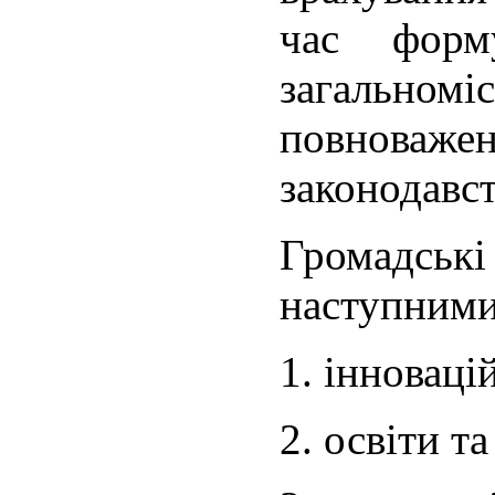
час форм
загальноміс
повнова
законодавс
Громадсь
наступними
1. інноваці
2. освіти та