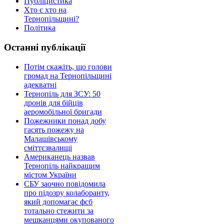
Публіцистика
Хто є хто на
Тернопільщині?
Політика
Останні публікації
Потім скажіть, що голови
громад на Тернопільщині
адекватні
Тернопіль для ЗСУ: 50
дронів для бійців
аеромобільної бригади
Пожежники понад добу
гасять пожежу на
Малашівському
сміттєзвалищі
Американець назвав
Тернопіль найкращим
містом України
СБУ заочно повідомила
про підозру колаборанту,
який допомагає фсб
тотально стежити за
мешканцями окупованого