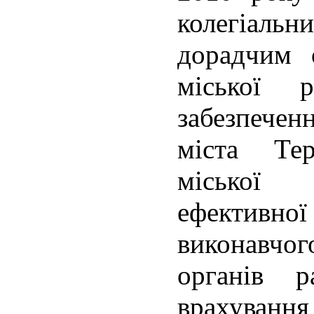
колегіал
дорадчим 
міської 
забезпече
міста Те
міської 
ефективної
виконавчог
органів р
врахування