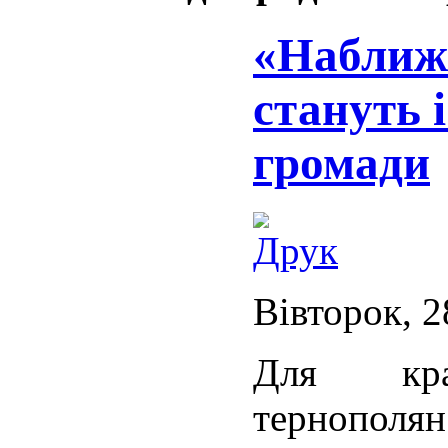
«Наближе
стануть 
громади
Вівторок, 2
Для кра
тернопо