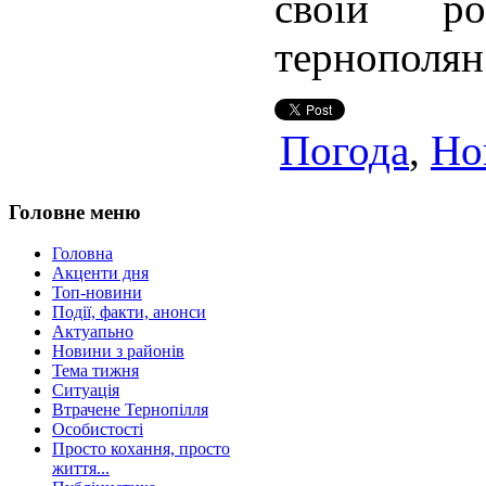
своїй р
тернополян
Погода
,
Но
Головне меню
Головна
Акценти дня
Топ-новини
Події, факти, анонси
Актуапьно
Новини з районів
Тема тижня
Ситуація
Втрачене Тернопілля
Особистості
Просто кохання, просто
життя...