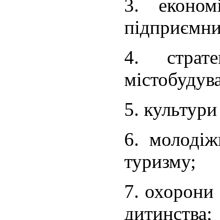
3. економ
підприємни
4. страт
містобудув
5. культури
6. молодіж
туризму;
7. охорони 
дитинства;