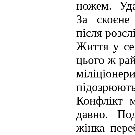
ножем. Уд
За скоєне
після розсл
Життя у се
цього ж рай
міліціо
підозрюют
Конфлікт м
давно. По
жінка пере