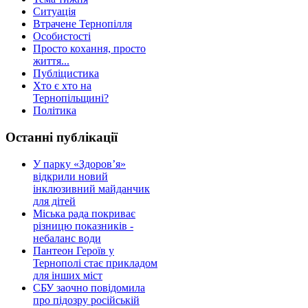
Ситуація
Втрачене Тернопілля
Особистості
Просто кохання, просто
життя...
Публіцистика
Хто є хто на
Тернопільщині?
Політика
Останні публікації
У парку «Здоров’я»
відкрили новий
інклюзивний майданчик
для дітей
Міська рада покриває
різницю показників -
небаланс води
Пантеон Героїв у
Тернополі стає прикладом
для інших міст
СБУ заочно повідомила
про підозру російській