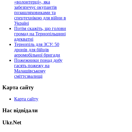
«волонтерці», яка
забезпечує окупантів
позашляховиками та
спецтехнікою для війни в
Україні
Потім скажіть, що голови
громад на Тернопільщині
адекватні
Тернопіль для ЗСУ: 50
дронів для бійців
аеромобільної бригади
Пожежники понад добу
гасять пожежу на
Малашівському
сміттєзвалищі
Карта сайту
Карта сайту
Нас відвідали
Ukr.Net