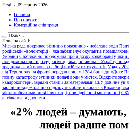
Неділя, 09 серпня 2026
Головна
Про проект
Комерційна співпраця
Нове на сайті:
Міська рада покриває різницю показників - небаланс води
Пант
російській «волонтерці», яка забезпечує окупантів позашляхови
України
СБУ заочно повідомила про підозру колаборанту, який
повідомила про підозру росіянці, яка доставила в Україну пона
зрадника, який воював на боці російських окупантів
Уряд у 202
від Тернополя на фронті передав воїнам 128-ї бригади «Дике По
повну катастрофу зупинки подачі води у містах. Відкрите звер
квадрокоптери, зарядні станції
За матеріалами СБУ довічне ув’
заочно повідомила про підозру пособниці ворога з Каховки, яка
міста-побратими: нові інвестиції, нові ідеї, нові можливості
СБУ
автівками та дронами
«2% людей – думають,
людей радше помр