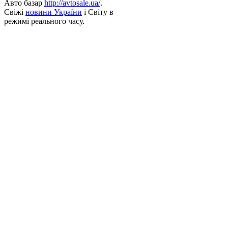
Авто базар
http://avtosale.ua/
.
Свіжі
новини України
і Світу в
режимі реального часу.