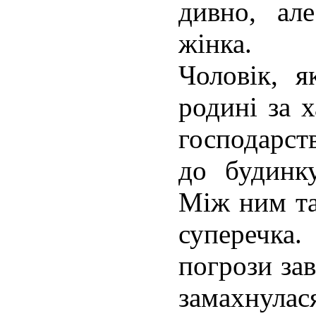
дивно, ал
жінка.
Чоловік, я
родині за 
господарст
до будинку
Між ним та
суперечк
погрози за
замахнулас