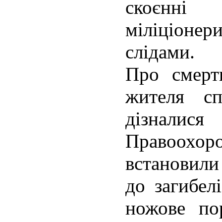
скоєнні
міліціонер
слідами.
Про смерть
жителя сп
дізнали
Правоохор
встановили
до загибел
ножове по