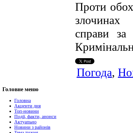
Проти обох
злочинах 
справи за
Кримінальн
Погода
,
Но
Головне меню
Головна
Акценти дня
Топ-новини
Події, факти, анонси
Актуапьно
Новини з районів
Тема тижня