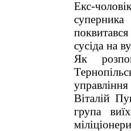
Екс-чоло
суперник
поквитавс
сусіда на в
Як розпо
Тернопі
управлін
Віталій Пу
група виї
міліціонер