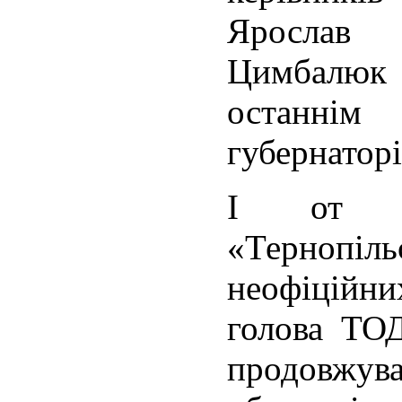
Ярослав
Цимбалюк 
останні
губернаторі
І от я
«Терноп
неофіцій
голова ТО
продовжув