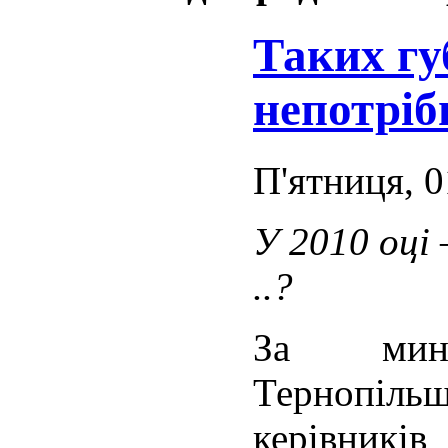
Таких гу
непотріб
П'ятниця, 0
У 2010 оці 
..?
За мин
Тернопіль
керівник