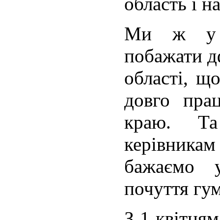
область і на
Ми ж у 
побажати д
області, що
довго пра
краю. Т
керівни
бажаємо у
почуття гу
З 1 квітням