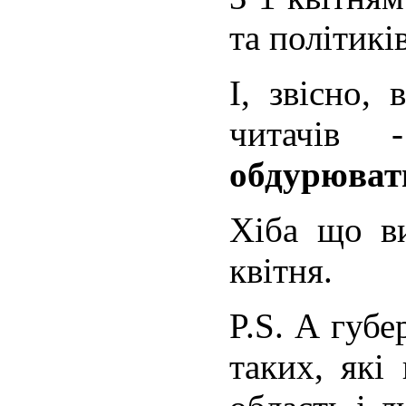
та політикі
І, звісно,
читачів
обдурювати
Хіба що в
квітня.
P.S. А губе
таких, які