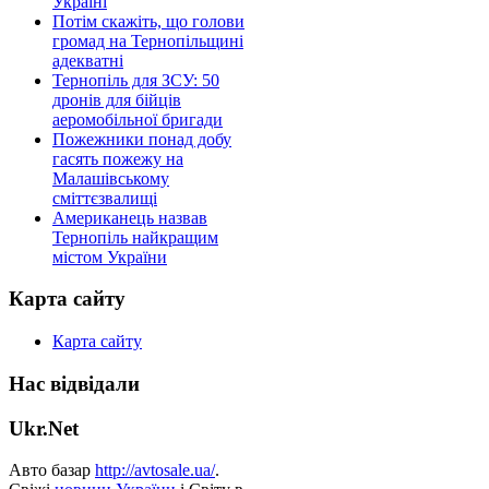
Україні
Потім скажіть, що голови
громад на Тернопільщині
адекватні
Тернопіль для ЗСУ: 50
дронів для бійців
аеромобільної бригади
Пожежники понад добу
гасять пожежу на
Малашівському
сміттєзвалищі
Американець назвав
Тернопіль найкращим
містом України
Карта сайту
Карта сайту
Нас відвідали
Ukr.Net
Авто базар
http://avtosale.ua/
.