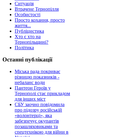
Ситуація
Втрачене Тернопілля
Особистості
Просто кохання, просто
життя...
Публіцистика
Хто є хто на
Тернопільщині?
Політика
Останні публікації
Міська рада покриває
різницю показників -
небаланс води
Пантеон Героїв у
Тернополі стає прикладом
для інших міст
СБУ заочно повідомила
про підозру російській
«волонтерці», яка
забезпечує окупантів
позашляховиками та
спецтехнікою для війни в