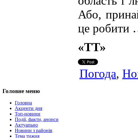
область і 
Або, прина
це робити
«ТТ»
Погода
,
Но
Головне меню
Головна
Акценти дня
Топ-новини
Події, факти, анонси
Актуапьно
Новини з районів
Тема тижня