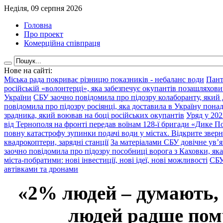
Неділя, 09 серпня 2026
Головна
Про проект
Комерційна співпраця
Нове на сайті:
Міська рада покриває різницю показників - небаланс води
Пант
російській «волонтерці», яка забезпечує окупантів позашляхови
України
СБУ заочно повідомила про підозру колаборанту, який
повідомила про підозру росіянці, яка доставила в Україну пона
зрадника, який воював на боці російських окупантів
Уряд у 202
від Тернополя на фронті передав воїнам 128-ї бригади «Дике По
повну катастрофу зупинки подачі води у містах. Відкрите звер
квадрокоптери, зарядні станції
За матеріалами СБУ довічне ув’
заочно повідомила про підозру пособниці ворога з Каховки, яка
міста-побратими: нові інвестиції, нові ідеї, нові можливості
СБУ
автівками та дронами
«2% людей – думають,
людей радше помр