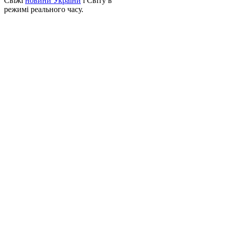
Свіжі
новини України
і Світу в
режимі реального часу.