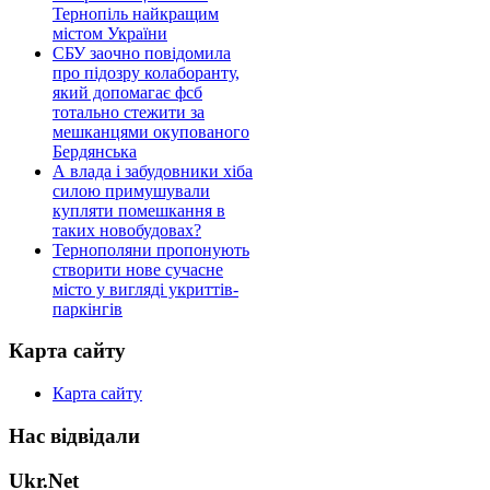
Тернопіль найкращим
містом України
СБУ заочно повідомила
про підозру колаборанту,
який допомагає фсб
тотально стежити за
мешканцями окупованого
Бердянська
А влада і забудовники хіба
силою примушували
купляти помешкання в
таких новобудовах?
Тернополяни пропонують
створити нове сучасне
місто у вигляді укриттів-
паркінгів
Карта сайту
Карта сайту
Нас відвідали
Ukr.Net