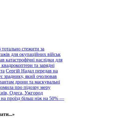
 тотально стежити за
тажів для окупаційних військ
ав катастрофічні наслідки для
 квадрокоптери та зарядні
нта
Сергій Надал передав на
ує зраднику, який очолював
пантам дрони та маскувальні
домила про підозру меру
Київ, Одеса, Ужгород
 на проїзд більш ніж на 50% —
ати...»