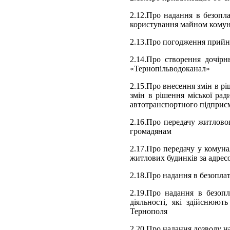
2.12.Про надання в безопл
користування майном комун
2.13.Про погодження прийня
2.14.Про створення дочір
«Тернопільводоканал»
2.15.Про внесення змін в рі
змін в рішення міської рад
автотранспортного підприєм
2.16.Про передачу житловог
громадянам
2.17.Про передачу у комуна
житлових будинків за адресо
2.18.Про надання в безопл
2.19.Про надання в безоп
діяльності, які здійснюют
Тернополя
2.20.Про надання дозволу н