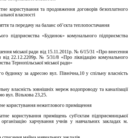
атне користування та продовження договорів безоплатного
альної власності
ття та передачу на баланс об’єкта теплопостачання
нього підприємства «Будинок» комунального підприємства
шення міської ради від 15.11.2011р. № 6/15/31 «Про внесення
и від 22.12.2209р. № 5/31/8 «Про ліквідацію комунального
ства Тернопільської міської ради»
о будинку за адресою вул. Північна,10 у спільну власність
льну власність зовнішніх мереж водопроводу та каналізації
ю вул. Вільхова 23,25.
атне користування нежитлового приміщення
латне користування приміщень суб'єктам підприємницької
ь організацію харчування учнів у навчальних закладах м.
а списання майна навчальних закладів