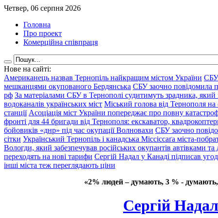
Четвер, 06 серпня 2026
Головна
Про проект
Комерційна співпраця
Нове на сайті:
Американець назвав Тернопіль найкращим містом України
СБУ
мешканцями окупованого Бердянська
СБУ заочно повідомила пр
рф
За матеріалами СБУ в Тернополі судитимуть зрадника, який 
водоканалів українських міст
Міський голова від Тернополя на 
станції
Асоціація міст України попереджає про повну катастроф
фронті для 44 бригади від Тернополя: екскаватор, квадрокоптери
бойовиків «днр» під час окупації Волновахи
СБУ заочно повідо
сітки
Український Тернопіль і канадська Міссіссаґа міста-побрат
Вологди, який забезпечував російських окупантів автівками та
переходять на нові тарифи
Сергій Надал у Канаді підписав уго
інші міста теж переглядають ціни
«2% людей – думають, 3 % - думають,
Сергій Надал