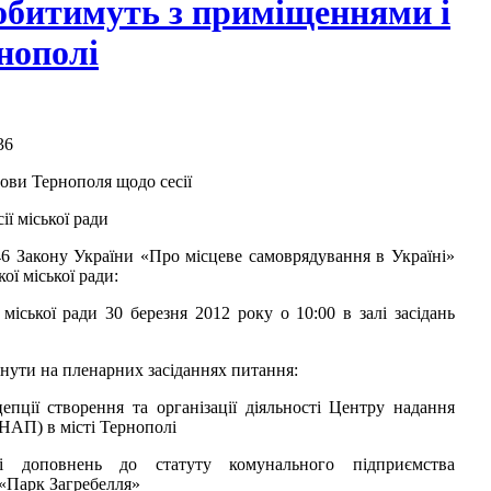
обитимуть з приміщеннями і
нополі
36
ови Тернополя щодо сесії
ії міської ради
46 Закону України «Про місцеве самоврядування в Україні»
ої міської ради:
міської ради 30 березня 2012 року о 10:00 в залі засідань
янути на пленарних засіданнях питання:
епції створення та організації діяльності Центру надання
НАП) в місті Тернополі
і доповнень до статуту комунального підприємства
 «Парк Загребелля»