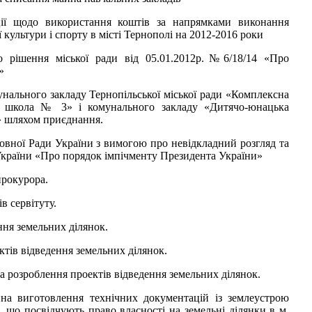
ції щодо використання коштів за напрямками виконання
культури і спорту в місті Тернополі на 2012-2016 роки
о рішення міської ради від 05.01.2012р.№6/18/14 «Про
»
унального закладу Тернопільської міської ради «Комплексна
а школа № 3» і комунального закладу «Дитячо-юнацька
» шляхом приєднання.
овної Ради України з вимогою про невідкладний розгляд та
України «Про порядок імпічменту Президента України»
прокурора.
в сервітуту.
ння земельних ділянок.
ктів відведення земельних ділянок.
а розроблення проектів відведення земельних ділянок.
 на виготовлення технічних документацій із землеустрою
 що посвідчують право власності на земельні ділянки в м.