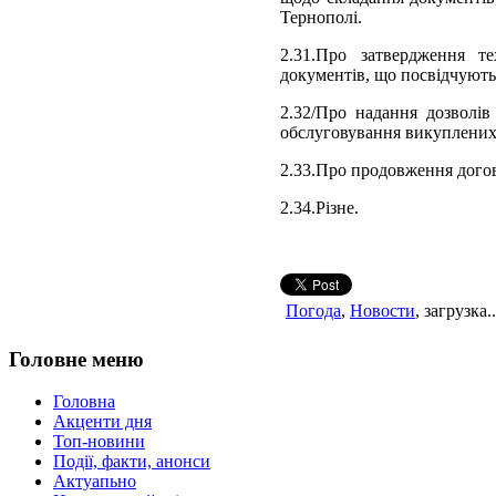
Тернополі.
2.31.Про затвердження т
документів, що посвідчують 
2.32/Про надання дозволів
обслуговування викуплених 
2.33.Про продовження догов
2.34.Різне.
Погода
,
Новости
, загрузка..
Головне меню
Головна
Акценти дня
Топ-новини
Події, факти, анонси
Актуапьно