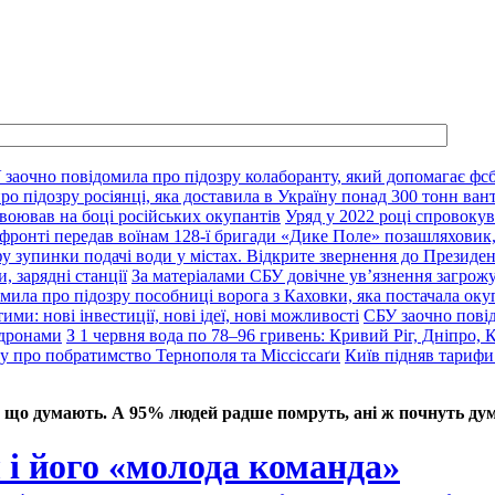
 заочно повідомила про підозру колаборанту, який допомагає фсб
о підозру росіянці, яка доставила в Україну понад 300 тонн ван
воював на боці російських окупантів
Уряд у 2022 році спровокув
фронті передав воїнам 128-ї бригади «Дике Поле» позашляховик,
у зупинки подачі води у містах. Відкрите звернення до Президе
, зарядні станції
За матеріалами СБУ довічне ув’язнення загрож
мила про підозру пособниці ворога з Каховки, яка постачала оку
ими: нові інвестиції, нові ідеї, нові можливості
СБУ заочно пові
 дронами
З 1 червня вода по 78–96 гривень: Кривий Ріг, Дніпро, 
ду про побратимство Тернополя та Міссіссаґи
Київ підняв тарифи
 що думають. А 95% людей радше помруть, ані ж почнуть дум
 і його «молода команда»