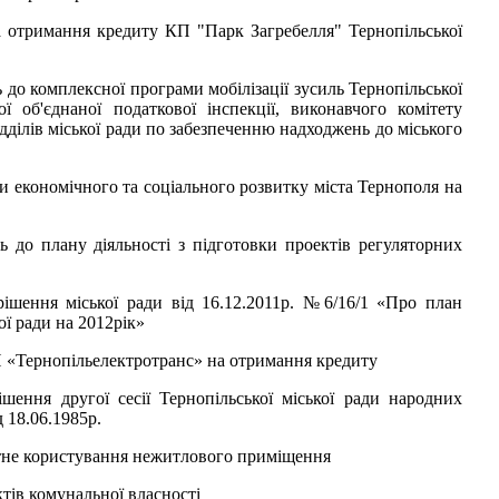
а отримання кредиту КП "Парк Загребелля" Тернопільської
 до комплексної програми мобілізації зусиль Тернопільської
ої об'єднаної податкової інспекції, виконавчого комітету
відділів міської ради по забезпеченню надходжень до міського
 економічного та соціального розвитку міста Тернополя на
ь до плану діяльності з підготовки проектів регуляторних
рішення міської ради від 16.12.2011р. №6/16/1 «Про план
ої ради на 2012рік»
П «Тернопільелектротранс» на отримання кредиту
ішення другої сесії Тернопільської міської ради народних
 18.06.1985р.
атне користування нежитлового приміщення
тів комунальної власності