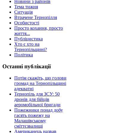
Новини з районів
Тема тижня
Ситуація
Втрачене Тернопілля
Особистості
Просто кохання, просто
життя...
Публіцистика
Хто є хто на
Тернопільщині?
Політика
Останні публікації
Потім скажіть, що голови
громад на Тернопільщині
адекватні
Тернопіль для ЗСУ: 50
дронів для бійців
аеромобільної бригади
Пожежники понад добу
гасять пожежу на
Малашівському
сміттєзвалищі
Американець назвав