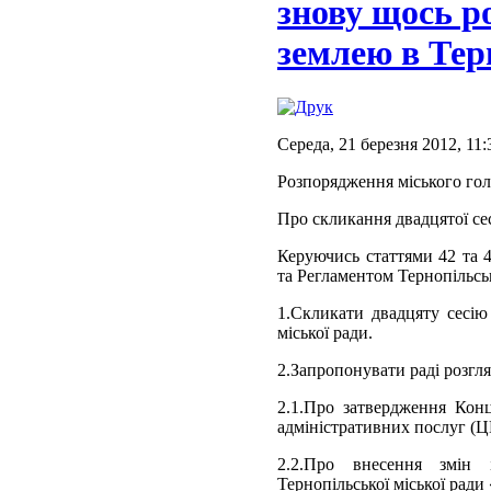
знову щось р
землею в Тер
Середа, 21 березня 2012, 11:
Розпорядження міського гол
Про скликання двадцятої сес
Керуючись статтями 42 та 
та Регламентом Тернопільськ
1.Скликати двадцяту сесію 
міської ради.
2.Запропонувати раді розгл
2.1.Про затвердження Конц
адміністративних послуг (Ц
2.2.Про внесення змін 
Тернопільської міської ради