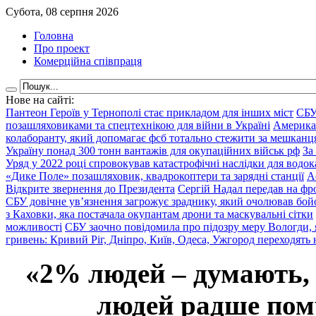
Субота, 08 серпня 2026
Головна
Про проект
Комерційна співпраця
Нове на сайті:
Пантеон Героїв у Тернополі стає прикладом для інших міст
СБУ
позашляховиками та спецтехнікою для війни в Україні
Америка
колаборанту, який допомагає фсб тотально стежити за мешкан
Україну понад 300 тонн вантажів для окупаційних військ рф
За
Уряд у 2022 році спровокував катастрофічні наслідки для водок
«Дике Поле» позашляховик, квадрокоптери та зарядні станції
А
Відкрите звернення до Президента
Сергій Надал передав на фро
СБУ довічне ув’язнення загрожує зраднику, який очолював бой
з Каховки, яка постачала окупантам дрони та маскувальні сітки
можливості
СБУ заочно повідомила про підозру меру Вологди, 
гривень: Кривий Ріг, Дніпро, Київ, Одеса, Ужгород переходять 
«2% людей – думають,
людей радше помр