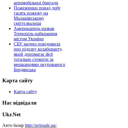
аеромобільної бригади
Пожежники понад добу
гасять пожежу на
Малашівському
сміттєзвалищі
Американець назвав
Тернопіль найкращим
містом України
СБУ заочно повідомила
про підозру колаборанту,
який допомагає фсб
тотально стежити за
мешканцями окупованого
Бердянська
Карта сайту
Карта сайту
Нас відвідали
Ukr.Net
Авто базар
http://avtosale.ua/
.