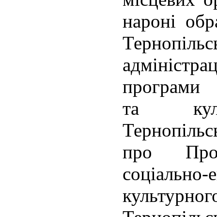
нароні обр
Тернопільс
адмініст
програми 
та куль
Тернопільсь
про Про
соціаль
культу