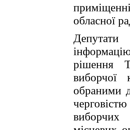
приміще
обласної ра
Депутати
інформа
рішення Т
виборчої 
обраними д
черговістю
виборчих
місцевих о