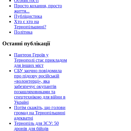
Особистості
Просто кохання, просто
життя...
Публіцистика
Хто є хто на
Тернопільщині?
Політика
Останні публікації
Пантеон Героїв у
Тернополі стає прикладом
для інших міст
СБУ заочно повідомила
про підозру російській
«волонтерці», яка
забезпечує окупантів
позашляховиками та
спецтехнікою для війни в
Україні
Потім скажіть, що голови
громад на Тернопільщині
адекватні
Тернопіль для ЗСУ: 50
дронів для бійців