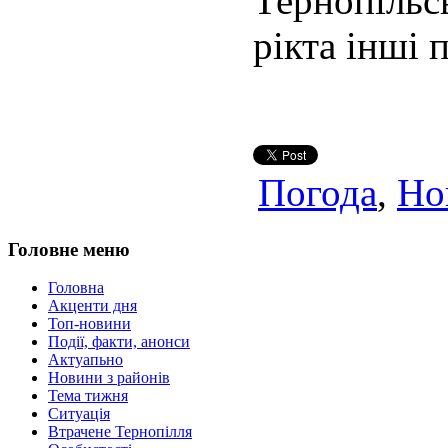
Тернопіль
рікта інші 
Погода
,
Но
Головне меню
Головна
Акценти дня
Топ-новини
Події, факти, анонси
Актуапьно
Новини з районів
Тема тижня
Ситуація
Втрачене Тернопілля