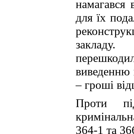
намагався 
для їх пода
реконструк
закладу. 
перешко
виведенню 
– гроші ві
Проти пі
кримінальна
364-1 та 36