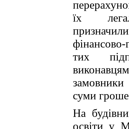
перерахун
їх легал
призначил
фінансово-
тих під
виконавцям
замовники
суми гроше
На будівни
освіти у М