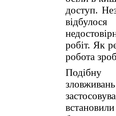
доступ. Не
відбулос
недостові
робіт. Як р
робота зроб
Подібну
зловжив
застосовув
встанови