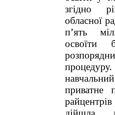
згідно рі
обласної р
п’ять мі
освоїти б
розпорядн
процеду
навчальн
приватне 
райцентрі
дійшла 