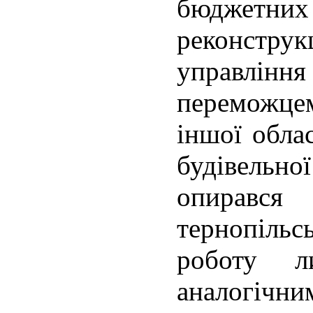
бюджетних 
реконстру
управління
переможцем
іншої обла
будівельн
опирав
тернопільс
роботу 
аналогічн