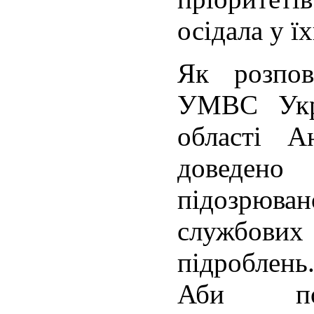
осідала у ї
Як розпо
УМВС Укра
області А
доведе
підозрюв
службов
підроблен
Аби пов