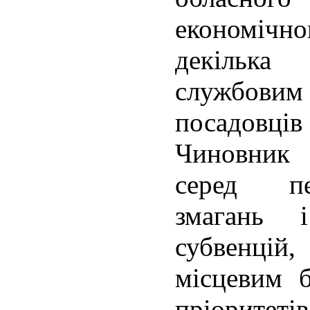
економічн
декілька
службовим
посадовці
Чиновник
серед пе
змагань 
субвенцій
місцевим 
пріоритет