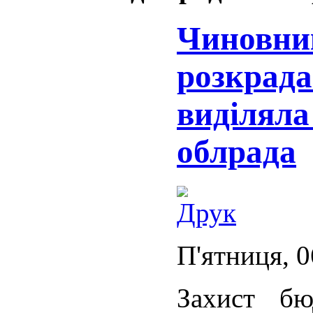
Чиновни
розкрада
виділяла
облрада
П'ятниця, 0
Захист б