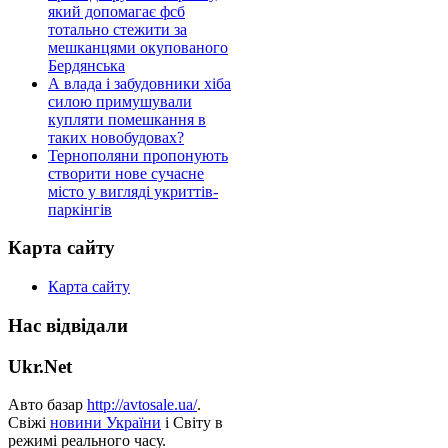
який допомагає фсб
тотально стежити за
мешканцями окупованого
Бердянська
А влада і забудовники хіба
силою примушували
купляти помешкання в
таких новобудовах?
Тернополяни пропонують
створити нове сучасне
місто у вигляді укриттів-
паркінгів
Карта сайту
Карта сайту
Нас відвідали
Ukr.Net
Авто базар
http://avtosale.ua/
.
Свіжі
новини України
і Світу в
режимі реального часу.