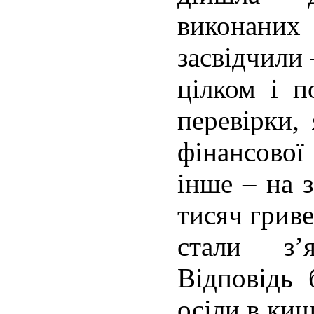
виконани
засвідчили 
цілком і п
перевірки,
фінансової
інше – на 
тисяч гриве
стали з’я
Відповідь
осіли в киш