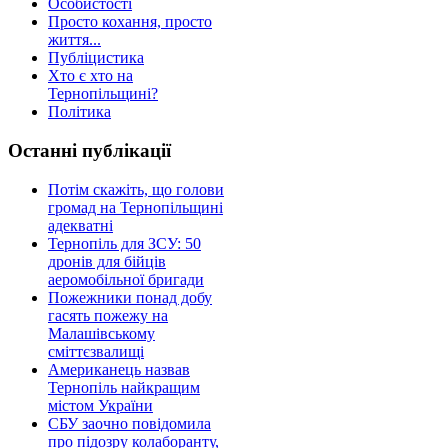
Особистості
Просто кохання, просто
життя...
Публіцистика
Хто є хто на
Тернопільщині?
Політика
Останні публікації
Потім скажіть, що голови
громад на Тернопільщині
адекватні
Тернопіль для ЗСУ: 50
дронів для бійців
аеромобільної бригади
Пожежники понад добу
гасять пожежу на
Малашівському
сміттєзвалищі
Американець назвав
Тернопіль найкращим
містом України
СБУ заочно повідомила
про підозру колаборанту,