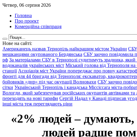
Четвер, 06 серпня 2026
Головна
Про проект
Комерційна співпраця
Нове на сайті:
Американець назвав Тернопіль найкращим містом України
СБУ
мешканцями окупованого Бердянська
СБУ заочно повідомила пр
рф
За матеріалами СБУ в Тернополі судитимуть зрадника, який 
водоканалів українських міст
Міський голова від Тернополя на 
станції
Асоціація міст України попереджає про повну катастроф
фронті для 44 бригади від Тернополя: екскаватор, квадрокоптери
бойовиків «днр» під час окупації Волновахи
СБУ заочно повідо
сітки
Український Тернопіль і канадська Міссіссаґа міста-побрат
Вологди, який забезпечував російських окупантів автівками та
переходять на нові тарифи
Сергій Надал у Канаді підписав уго
інші міста теж переглядають ціни
«2% людей – думають,
людей радше помр