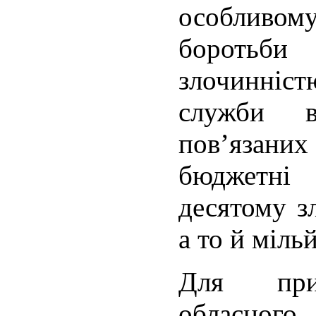
особливом
боротьб
злочинніст
служби в
пов’язан
бюджетн
десятому з
а то й міль
Для прик
обласного