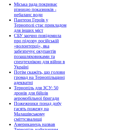
Міська рада покриває
різницю показників -
небаланс води
Пантеон Героїв у
Тернополі стає прикладом
для інших міст
СБУ заочно повідомила
про підозру російській
«волонтерці», яка
забезпечує окупантів
позашляховиками та
спецтехнікою для війни в
Україні
Потім скажіть, що голови
громад на Тернопільщині
адекватні
Тернопіль для ЗСУ: 50
дронів для бійців
аеромобільної бригади
Пожежники понад добу
гасять пожежу на
Малашівському
сміттєзвалищі
Американець назвав
Тернопіль найкращим