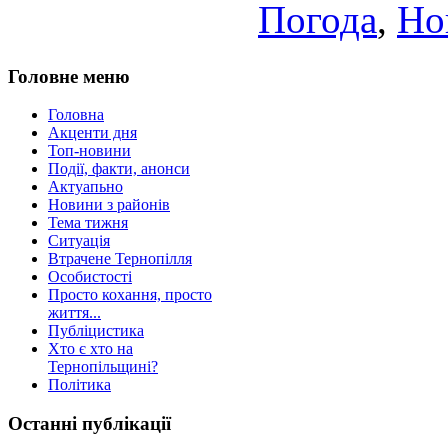
Погода
,
Но
Головне меню
Головна
Акценти дня
Топ-новини
Події, факти, анонси
Актуапьно
Новини з районів
Тема тижня
Ситуація
Втрачене Тернопілля
Особистості
Просто кохання, просто
життя...
Публіцистика
Хто є хто на
Тернопільщині?
Політика
Останні публікації