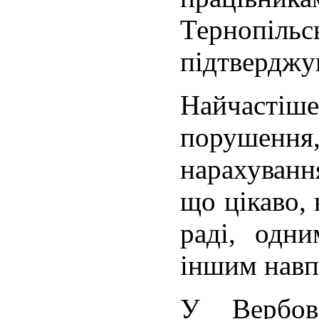
Тернопіл
підтверджу
Найчаст
порушен
нарахуванн
що цікаво, 
раді, одн
іншим навп
У Вербове