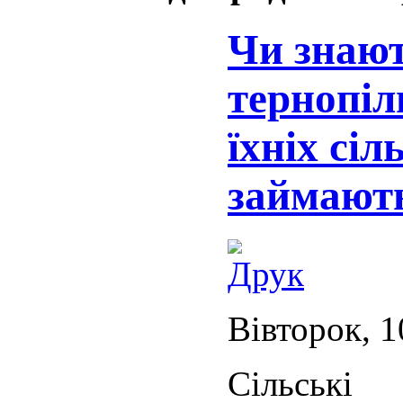
Чи знают
тернопіл
їхніх сі
займают
Вівторок, 1
Сільські