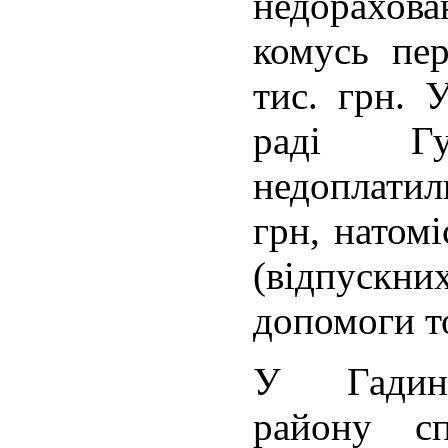
недорахова
комусь пе
тис. грн. 
раді Гу
недоплати
грн, натом
(відпускн
допомоги т
У Гадинк
району сп