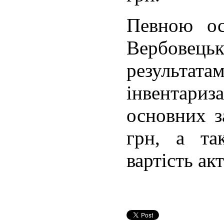
Певною ос
Вербовець
результ
інвентариз
основних з
грн, а та
вартість ак