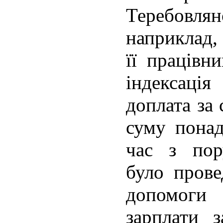
Теребов
наприклад,
її працівн
індексаці
доплата за
суму понад
час з пор
було прове
допомог
зарплати з