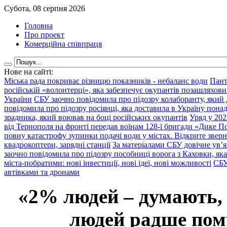
Субота, 08 серпня 2026
Головна
Про проект
Комерційна співпраця
Нове на сайті:
Міська рада покриває різницю показників - небаланс води
Пант
російській «волонтерці», яка забезпечує окупантів позашляхови
України
СБУ заочно повідомила про підозру колаборанту, який
повідомила про підозру росіянці, яка доставила в Україну пона
зрадника, який воював на боці російських окупантів
Уряд у 202
від Тернополя на фронті передав воїнам 128-ї бригади «Дике По
повну катастрофу зупинки подачі води у містах. Відкрите звер
квадрокоптери, зарядні станції
За матеріалами СБУ довічне ув’
заочно повідомила про підозру пособниці ворога з Каховки, яка
міста-побратими: нові інвестиції, нові ідеї, нові можливості
СБУ
автівками та дронами
«2% людей – думають,
людей радше помр