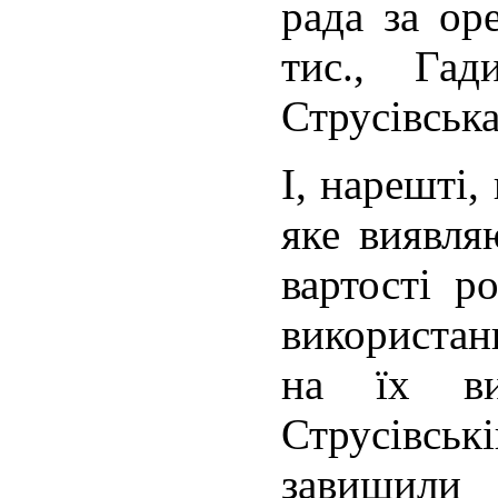
рада за ор
тис., Гад
Струсівська
І, нарешті
яке виявля
вартості р
використан
на їх ви
Струсівс
завищили