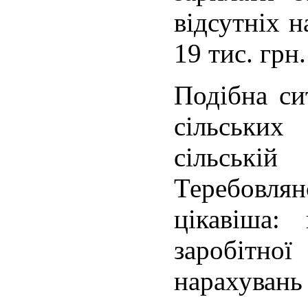
відсутніх 
19 тис. грн.
Подібна си
сільських
сільські
Теребовля
цікавіша:
заробітної
нарахуван