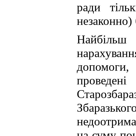
ради тільк
незаконно) 
Найбільш 
нарахув
допомоги,
проведені
Старозбар
Збаразьког
недоотрим
на суму пон