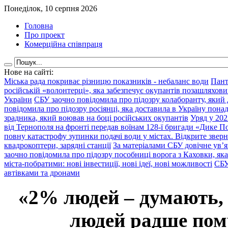
Понеділок, 10 серпня 2026
Головна
Про проект
Комерційна співпраця
Нове на сайті:
Міська рада покриває різницю показників - небаланс води
Пант
російській «волонтерці», яка забезпечує окупантів позашляхови
України
СБУ заочно повідомила про підозру колаборанту, який
повідомила про підозру росіянці, яка доставила в Україну пона
зрадника, який воював на боці російських окупантів
Уряд у 202
від Тернополя на фронті передав воїнам 128-ї бригади «Дике По
повну катастрофу зупинки подачі води у містах. Відкрите звер
квадрокоптери, зарядні станції
За матеріалами СБУ довічне ув’
заочно повідомила про підозру пособниці ворога з Каховки, яка
міста-побратими: нові інвестиції, нові ідеї, нові можливості
СБУ
автівками та дронами
«2% людей – думають,
людей радше помр