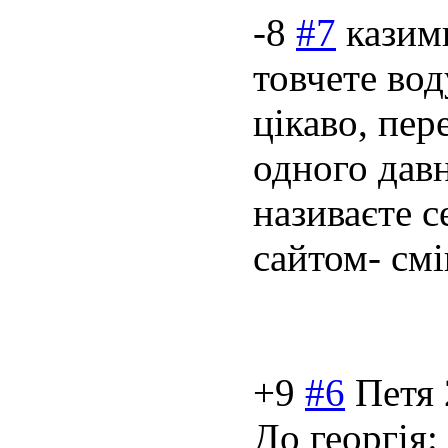
-8
#7
казим
товчете вод
цікаво, пер
одного давн
називаєте 
сайтом- см
+9
#6
Петя
До георгія