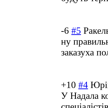
-6
#5
Ракел
ну правильн
заказуха по
+10
#4
Юрі
У Надала ко
спеціалісті