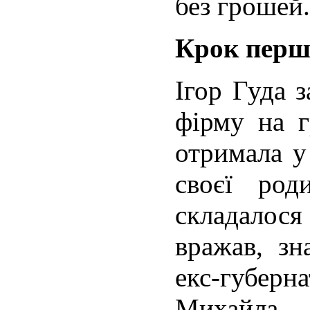
без грошей.
Крок перш
Ігор Гуда 
фірму на г
отримала у
своєї род
складалося 
вражав, зн
екс-губе
Михайла 