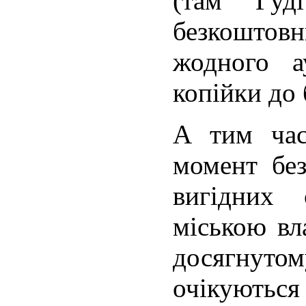
(там Гуд
безкоштов
жодного а
копійки до
А тим час
момент без
вигідних
міською вл
досягнут
очікують