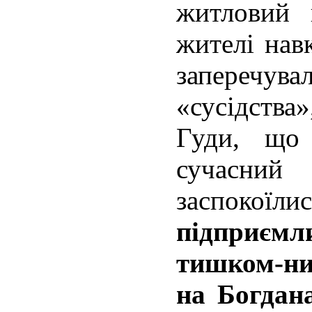
житловий 
жителі нав
запереч
«сусідства
Гуди, що
сучасний
заспо
підприєм
тишком-ни
на Богдан