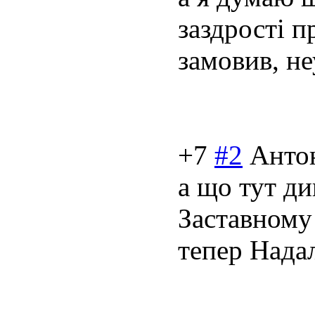
заздрості п
замовив, не
+7
#2
Анто
а що тут ди
Заставному 
тепер Надал