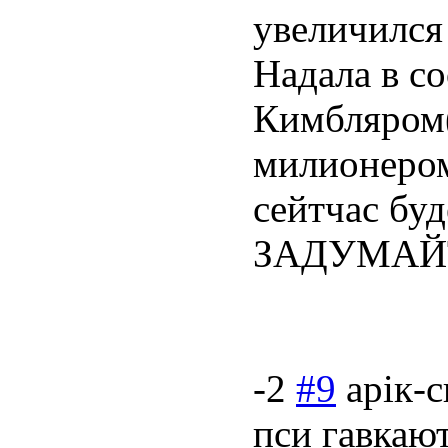
увеличился
Надала в с
Кимбляром
милионером
сейтчас бу
ЗАДУМАЙТ
-2
#9
арік-
пси гавкают