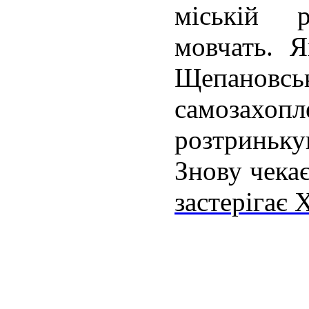
міській 
мовчать. Я
Щепановсь
самозах
розтриньк
Знову чека
застерігає 