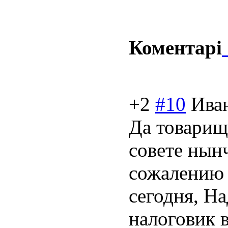
Коментарі
+2
#10
Ива
Да товарищ
совете нынч
сожалению 
сегодня, На
налоговик 