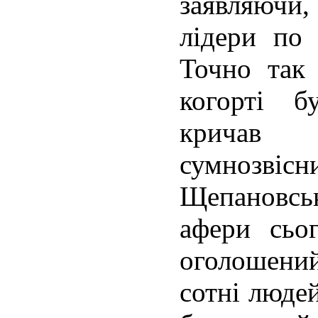
заявляючи
лідери по 
Точно так
когорті б
кричав 
сумноз
Щепановсь
афери сьо
оголошений
сотні люде