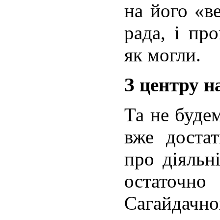
на його «в
рада, і пр
як могли.
З центру 
Та не буде
вже достат
про діяльн
остаточно 
Сагайдачн