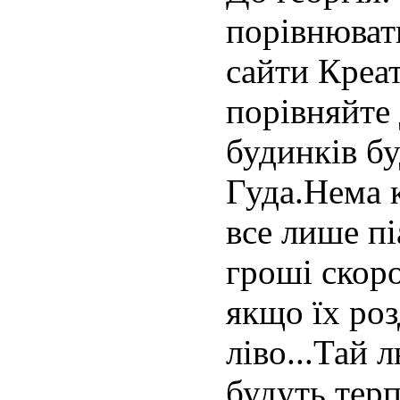
порівнювати
сайти Креат
порівняйте 
будинків бу
Гуда.Нема 
все лише пі
гроші скор
якщо їх роз
ліво...Тай 
будуть терп