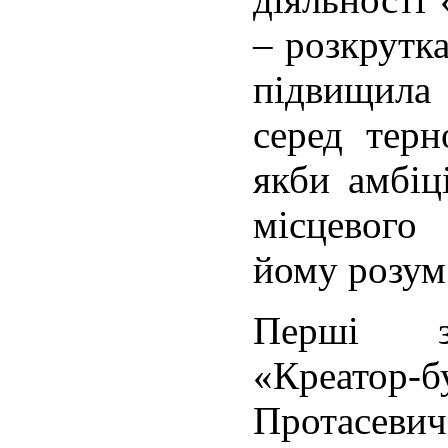
– розкрутк
підвищила
серед терн
якби амбіц
місцевого
йому розу
Перші з
«Креатор-б
Протасевич