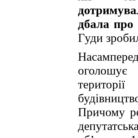
дотримув
дбала про 
Гуди зроби
Насамперед
оголошує
територ
будівництво
Причому ро
депутатська