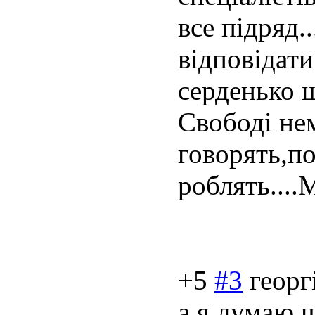
все підряд.
відповідати
серденько щ
Свободі нем
говорять,по
роблять....М
+5
#3
георг
а я думаю ш