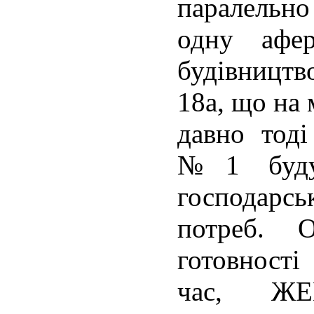
паралельн
одну афе
будівництв
18а, що на
давно тод
№1 буду
господарс
потреб. 
готовност
час, ЖЕ