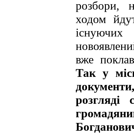
розбори, 
ходом йду
існуючи
новоявлен
вже покла
Так у міс
документи,
розгляді 
громадя
Богданови