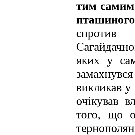
тим самим 
пташиного
спротив
Сагайдачно
яких у са
замахнувся
викликав у
очікував в
того, що о
тернополян