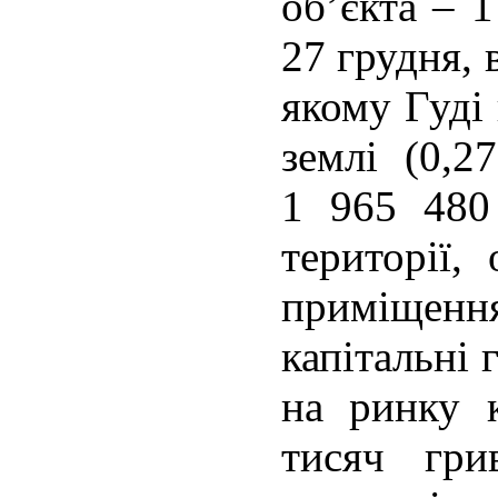
об’єкта – 1
27 грудня, 
якому Гуді
землі (0,2
1 965 480
території,
приміще
капітальні 
на ринку 
тисяч гр