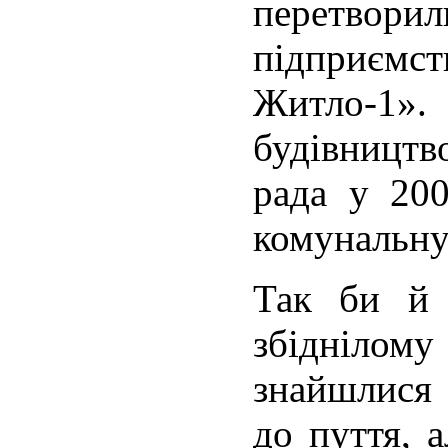
перетво
підприєм
Житло-1
будівництв
рада у 200
комунальну 
Так би й 
збідніло
знайшлися 
до пуття, 