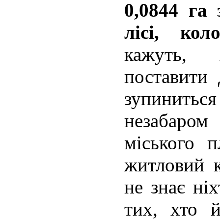
0,0844 га
лісі, ко
кажуть,
поставити 
зупиниться
незабаро
міського 
житловий к
не знає ні
тих, хто 