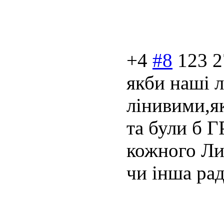
+4
#8
123
2
якби наші 
лінивими,як
та були б
кожного Ли
чи інша рад