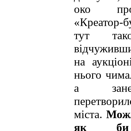
око про
«Креатор-
тут так
відчуживши
на аукціон
нього чима
а занед
перетворил
міста.
Можл
як би