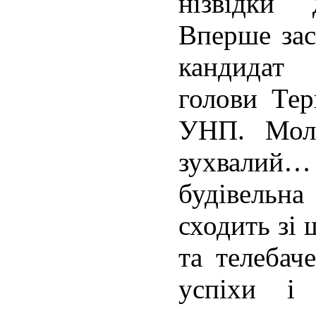
нізвідки 
Вперше зас
кандидат
голови Тер
УНП. Моло
зухвали
будівельна
сходить зі 
та телебач
успіхи і