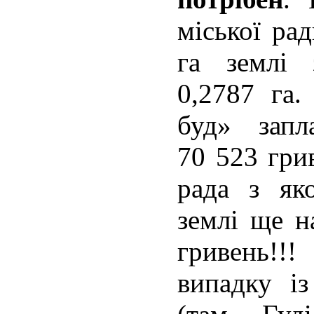
міської ра
га землі 
0,2787 га.
буд» зап
70 523 грив
рада з як
землі ще н
гривень!!!
випадку і