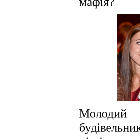
мафія?
Молодий
будівель