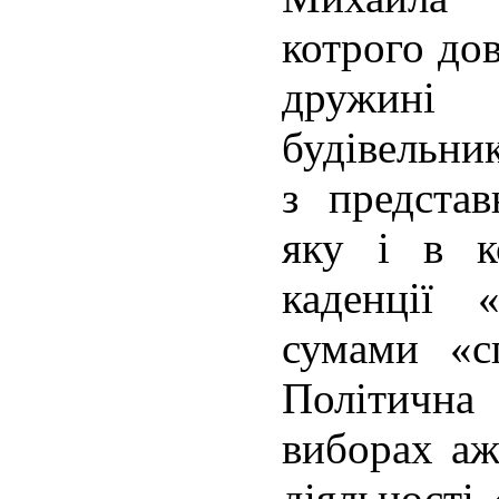
котрого до
дружин
будівельни
з представ
яку і в к
каденції 
сумами «с
Політична
виборах аж
діяльності