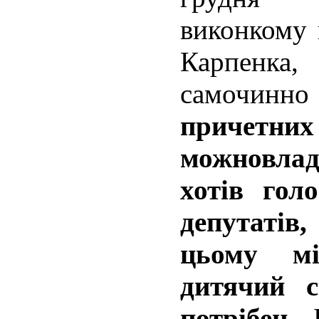
виконкому 
Карпенк
самочинно
причетни
можновла
хотів гол
депутатів
цьому мі
дитячий 
потрібен
. 