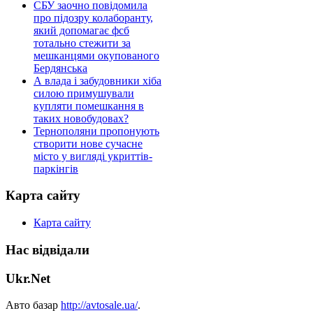
СБУ заочно повідомила
про підозру колаборанту,
який допомагає фсб
тотально стежити за
мешканцями окупованого
Бердянська
А влада і забудовники хіба
силою примушували
купляти помешкання в
таких новобудовах?
Тернополяни пропонують
створити нове сучасне
місто у вигляді укриттів-
паркінгів
Карта сайту
Карта сайту
Нас відвідали
Ukr.Net
Авто базар
http://avtosale.ua/
.