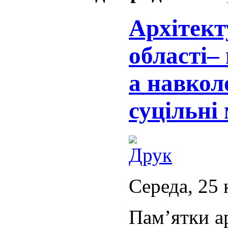
Архітект
області–
а навкол
суцільні 
Середа, 25 
Пам’ятки а