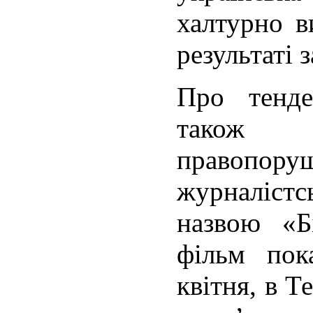
халтурно в
результаті 
Про тенде
також
правопору
журналіст
назвою «Б
фільм пок
квітня, в Т