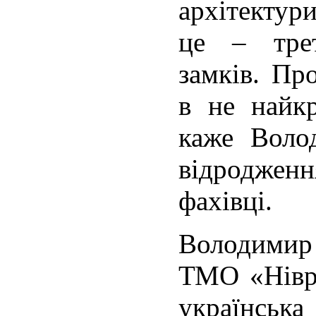
архітектур
це – трет
замків. Пр
в не найк
каже Воло
відродже
фахівці.
Володимир 
ТМО «Нівро
українськ