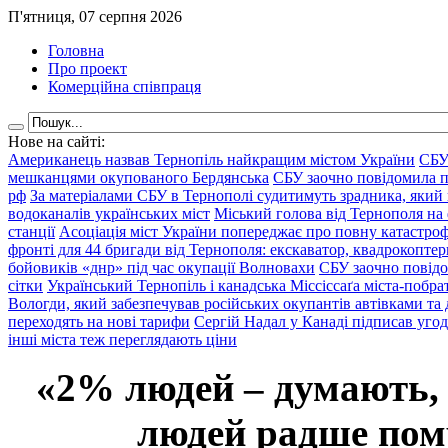
П'ятниця, 07 серпня 2026
Головна
Про проект
Комерційна співпраця
Нове на сайті:
Американець назвав Тернопіль найкращим містом України
СБУ
мешканцями окупованого Бердянська
СБУ заочно повідомила пр
рф
За матеріалами СБУ в Тернополі судитимуть зрадника, який 
водоканалів українських міст
Міський голова від Тернополя на 
станції
Асоціація міст України попереджає про повну катастроф
фронті для 44 бригади від Тернополя: екскаватор, квадрокоптери
бойовиків «днр» під час окупації Волновахи
СБУ заочно повідо
сітки
Український Тернопіль і канадська Міссіссаґа міста-побрат
Вологди, який забезпечував російських окупантів автівками та
переходять на нові тарифи
Сергій Надал у Канаді підписав уго
інші міста теж переглядають ціни
«2% людей – думають,
людей радше помр