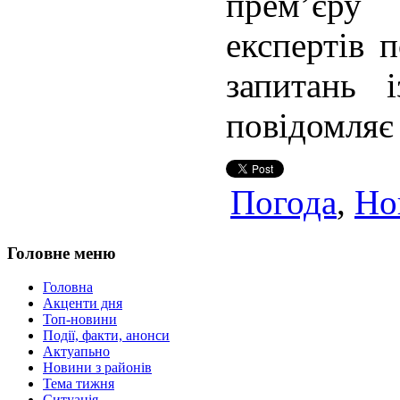
прем’єру
експертів 
запитань 
повідомляє
Погода
,
Но
Головне меню
Головна
Акценти дня
Топ-новини
Події, факти, анонси
Актуапьно
Новини з районів
Тема тижня
Ситуація