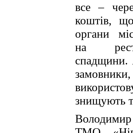
все – чере
коштів, щ
органи мі
на рест
спадщини. 
замовник
використ
знищують т
Володимир 
ТМО «Нів