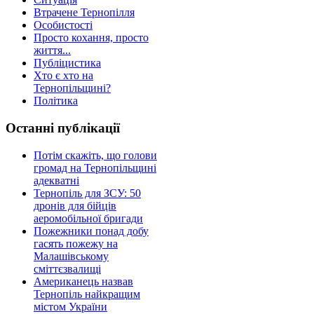
Втрачене Тернопілля
Особистості
Просто кохання, просто
життя...
Публіцистика
Хто є хто на
Тернопільщині?
Політика
Останні публікації
Потім скажіть, що голови
громад на Тернопільщині
адекватні
Тернопіль для ЗСУ: 50
дронів для бійців
аеромобільної бригади
Пожежники понад добу
гасять пожежу на
Малашівському
сміттєзвалищі
Американець назвав
Тернопіль найкращим
містом України