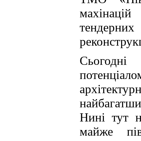
махінацій
тендерн
реконструкц
Сьогодн
потенці
архітекту
найбагатш
Нині тут 
майже пів