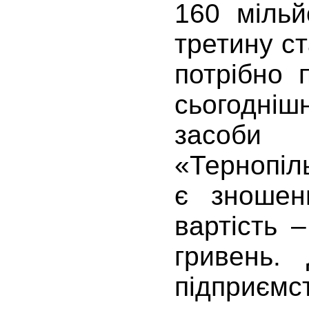
160 мільй
третину ст
потрібно 
сьогодн
за
«Тернопіл
є зношен
вартість 
гривень.
підпри