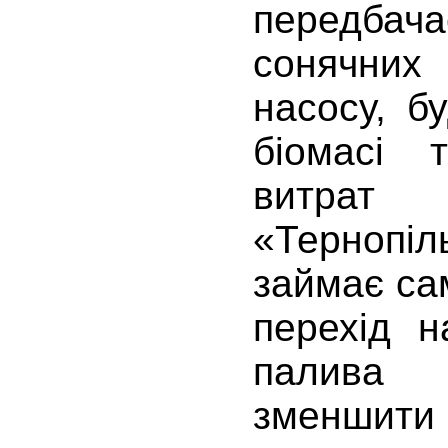
передбач
сонячних 
насосу, б
біомасі 
ви
«Тернопіл
займає са
перехід н
палива 
зменшити 