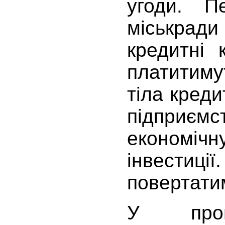
угоди. 
міськради
кредитні 
платитиму
тіла креди
підприємс
економічн
інвестиції
повертатим
У проце