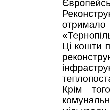
Європе
Реконст
отрима
«Тернопіл
Ці кошти 
реконстру
інфрастру
теплопос
Крім то
комунал