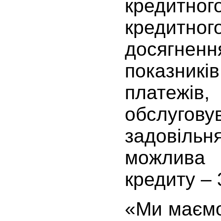
кредитно
кредитно
досягне
показник
платеж
обслугов
задовіль
можлива
кредиту – 
«Ми маємо