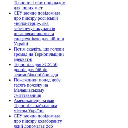
Тернополі стає прикладом
для інших міст
СБУ заочно повідомила
про підозру російській
«волонтерці», яка
забезпечує окупантів
позашляховиками та
спецтехнікою для війни в
Україні
Потім скажіть, що голови
громад на Тернопільщині
адекватні
Тернопіль для ЗСУ: 50
дронів для бійців
аеромобільної бригади
Пожежники понад добу
гасять пожежу на
Малашівському
сміттєзвалищі
Американець назвав
Тернопіль найкращим
містом України
СБУ заочно повідомила
про підозру колаборанту,
який допомагає фсб