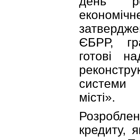
день ро
економі
затвердж
ЄБРР, гр
готові н
реконстру
системи
місті».
Розроблен
кредиту, 