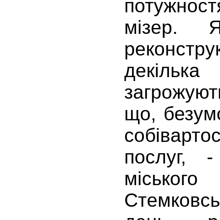
потужно
мізер. 
реконстру
декілька
загрожую
що, безум
собівартост
послуг, 
міськог
Стемковсь