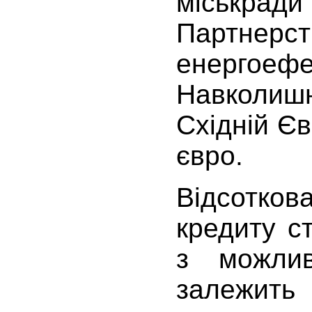
міськра
Парт
енерго
Навколиш
Східній Єв
євро.
Відсотко
кредиту с
з можлив
залежит