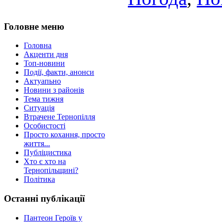
Головне меню
Головна
Акценти дня
Топ-новини
Події, факти, анонси
Актуапьно
Новини з районів
Тема тижня
Ситуація
Втрачене Тернопілля
Особистості
Просто кохання, просто
життя...
Публіцистика
Хто є хто на
Тернопільщині?
Політика
Останні публікації
Пантеон Героїв у