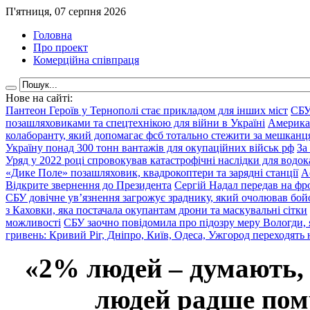
П'ятниця, 07 серпня 2026
Головна
Про проект
Комерційна співпраця
Нове на сайті:
Пантеон Героїв у Тернополі стає прикладом для інших міст
СБУ
позашляховиками та спецтехнікою для війни в Україні
Америка
колаборанту, який допомагає фсб тотально стежити за мешкан
Україну понад 300 тонн вантажів для окупаційних військ рф
За
Уряд у 2022 році спровокував катастрофічні наслідки для водок
«Дике Поле» позашляховик, квадрокоптери та зарядні станції
А
Відкрите звернення до Президента
Сергій Надал передав на фро
СБУ довічне ув’язнення загрожує зраднику, який очолював бой
з Каховки, яка постачала окупантам дрони та маскувальні сітки
можливості
СБУ заочно повідомила про підозру меру Вологди, 
гривень: Кривий Ріг, Дніпро, Київ, Одеса, Ужгород переходять 
«2% людей – думають,
людей радше помр