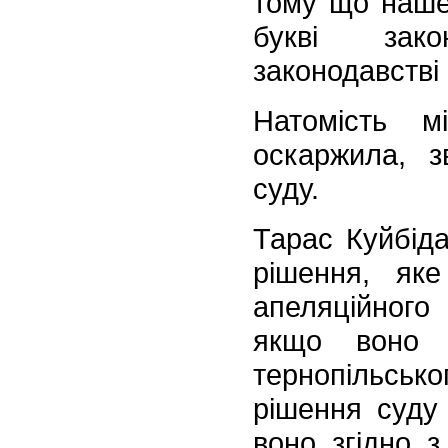
тому що наше
букві зак
законодавстві 
Натомість 
оскаржила, з
суду.
Тарас Куйбід
рішення, яке
апеляційного
якщо воно 
тернопільськ
рішення суду 
воно згідно з