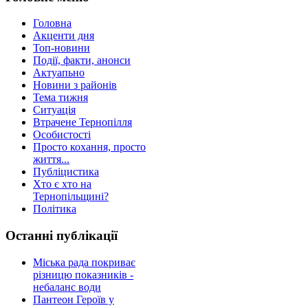
Головна
Акценти дня
Топ-новини
Події, факти, анонси
Актуапьно
Новини з районів
Тема тижня
Ситуація
Втрачене Тернопілля
Особистості
Просто кохання, просто
життя...
Публіцистика
Хто є хто на
Тернопільщині?
Політика
Останні публікації
Міська рада покриває
різницю показників -
небаланс води
Пантеон Героїв у