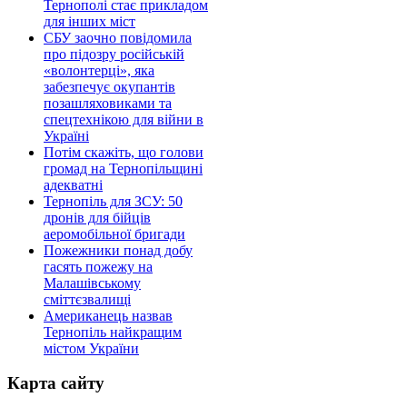
Тернополі стає прикладом
для інших міст
СБУ заочно повідомила
про підозру російській
«волонтерці», яка
забезпечує окупантів
позашляховиками та
спецтехнікою для війни в
Україні
Потім скажіть, що голови
громад на Тернопільщині
адекватні
Тернопіль для ЗСУ: 50
дронів для бійців
аеромобільної бригади
Пожежники понад добу
гасять пожежу на
Малашівському
сміттєзвалищі
Американець назвав
Тернопіль найкращим
містом України
Карта сайту