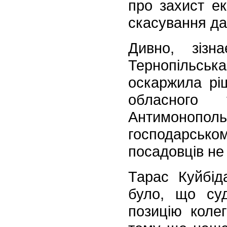
про захист ек
скасування да
Дивно, зізн
Тернопільськ
оскаржила ріш
обласного т
Антимонопол
господарськом
посадовців не
Тарас Куйбід
було, що суд
позицію колег