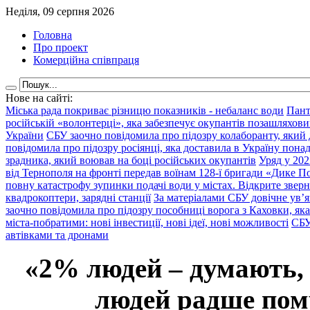
Неділя, 09 серпня 2026
Головна
Про проект
Комерційна співпраця
Нове на сайті:
Міська рада покриває різницю показників - небаланс води
Пант
російській «волонтерці», яка забезпечує окупантів позашляхови
України
СБУ заочно повідомила про підозру колаборанту, який
повідомила про підозру росіянці, яка доставила в Україну пона
зрадника, який воював на боці російських окупантів
Уряд у 202
від Тернополя на фронті передав воїнам 128-ї бригади «Дике По
повну катастрофу зупинки подачі води у містах. Відкрите звер
квадрокоптери, зарядні станції
За матеріалами СБУ довічне ув’
заочно повідомила про підозру пособниці ворога з Каховки, яка
міста-побратими: нові інвестиції, нові ідеї, нові можливості
СБУ
автівками та дронами
«2% людей – думають,
людей радше помр