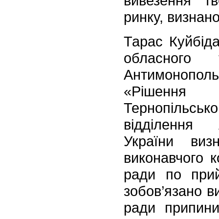
вивезення тв
ринку, визнан
Тарас Куйбіда
обласного т
Антимонопо
«Рішення а
Тернопільсько
відділення 
України виз
виконавчого к
ради по при
зобов’язано в
ради припини