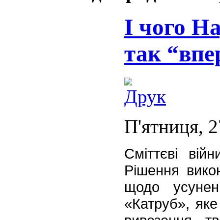
І чого На
так “впе
П'ятниця, 2
Сміттєві вій
Рішення викон
щодо усунен
«Катруб», яке