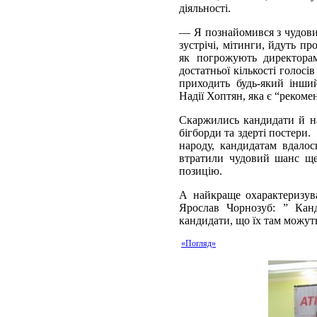
діяльності.
— Я познайомився з чудови
зустрічі, мітинги, йдуть п
як погрожують директорам
достатньої кількості голосі
приходить будь-який інши
Надії Хоптян, яка є “реком
Скаржились кандидати й н
бігборди та здерті постери. 
народу, кандидатам вдалось
втратили чудовий шанс ще
позицію.
А найкраще охарактеризув
Ярослав Чорнозуб: ” Кан
кандидати, що їх там можу
«Погляд»