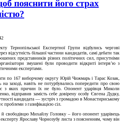
щоб пояснити його страх
ністю?
42
ту Тернопільської Експертної Групи відбулись чергові
рез відсутність більшої частини кандидатів, самі дебати так
прошених представників різних політичних сил, присутніми
рганізатори змушені були проводити відкриті інтерв’ю з
ітичними експертами.
ати по 167 виборчому округу Юрій Чижмарь і Тарас Козак,
ь на заході, навіть не потурбувались попередити про свою
знає з яких причин їх не було. Опонент ударівця Миколи
о, відправив замість себе довірену особу Євгена Дудку,
утності кандидата — зустріч з громадою в Монастириському
є проблеми з газифікацією сіл.
ь й свободівцю Михайлу Головку – його опонент ударівець
 експерту Ярославу Чорнозубу листа з поясненням, чому він