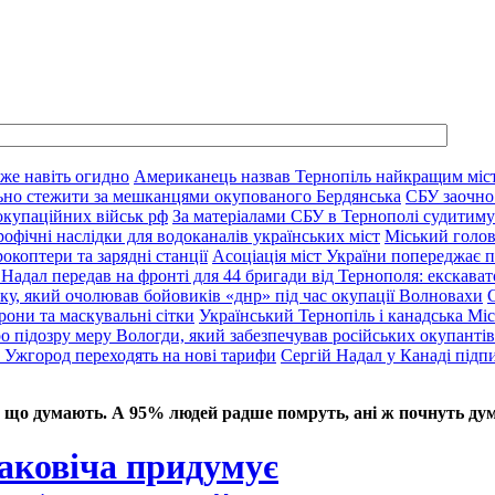
вже навіть огидно
Американець назвав Тернопіль найкращим міс
льно стежити за мешканцями окупованого Бердянська
СБУ заочно
 окупаційних військ рф
За матеріалами СБУ в Тернополі судитиму
рофічні наслідки для водоканалів українських міст
Міський голов
окоптери та зарядні станції
Асоціація міст України попереджає 
 Надал передав на фронті для 44 бригади від Тернополя: екскават
ку, який очолював бойовиків «днр» під час окупації Волновахи
рони та маскувальні сітки
Український Тернопіль і канадська Міс
о підозру меру Вологди, який забезпечував російських окупантів
, Ужгород переходять на нові тарифи
Сергій Надал у Канаді підп
 що думають. А 95% людей радше помруть, ані ж почнуть дум
аковіча придумує