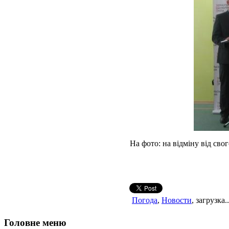
На фото: на відміну від св
Погода
,
Новости
, загрузка..
Головне меню