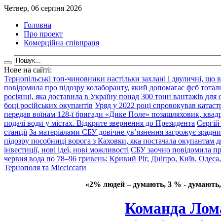
Четвер, 06 серпня 2026
Головна
Про проект
Комерційна співпраця
Нове на сайті:
Тернопільські топ-чиновники настільки захлані і двуличні, що 
повідомила про підозру колаборанту, який допомагає фсб тота
росіянці, яка доставила в Україну понад 300 тонн вантажів для
боці російських окупантів
Уряд у 2022 році спровокував катаст
передав воїнам 128-ї бригади «Дике Поле» позашляховик, квадр
подачі води у містах. Відкрите звернення до Президента
Сергій
станції
За матеріалами СБУ довічне ув’язнення загрожує зрадни
підозру пособниці ворога з Каховки, яка постачала окупантам д
інвестиції, нові ідеї, нові можливості
СБУ заочно повідомила пр
червня вода по 78–96 гривень: Кривий Ріг, Дніпро, Київ, Одеса
Тернополя та Міссіссаґи
«2% людей – думають, 3 % - думають,
Команда Лом