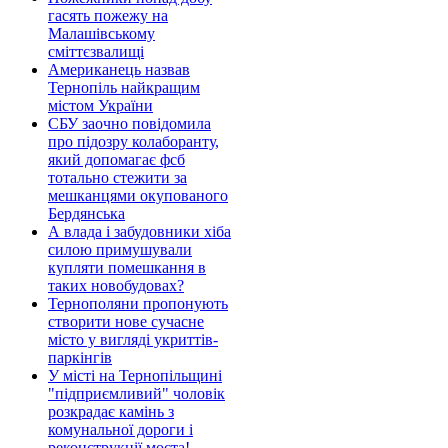
гасять пожежу на
Малашівському
сміттєзвалищі
Американець назвав
Тернопіль найкращим
містом України
СБУ заочно повідомила
про підозру колаборанту,
який допомагає фсб
тотально стежити за
мешканцями окупованого
Бердянська
А влада і забудовники хіба
силою примушували
купляти помешкання в
таких новобудовах?
Тернополяни пропонують
створити нове сучасне
місто у вигляді укриттів-
паркінгів
У місті на Тернопільщині
"підприємливий" чоловік
розкрадає камінь з
комунальної дороги і
реконструкції моста!