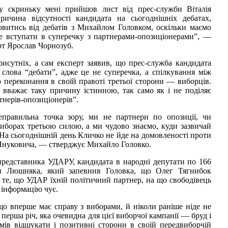
у скриньку мені прийшов лист від прес-служби Віталія
ричина відсутності кандидата на сьогоднішніх дебатах,
витись від дебатів з Михайлом Головком, оскільки маємо
 не вступати в суперечку з партнерами-опозиціонерами”, —
рт Ярослав Чорнозуб.
рисутніх, а сам експерт заявив, що прес-служба кандидата
 слова “дебати”, адже це не суперечка, а спілкування між
 переконання в своїй правоті третьої сторони — виборців.
вважає таку причину істинною, так само як і не поділяє
нерів-опозиціонерів”.
равильна точка зору, ми не партнери по опозиції, чи
иборах третьою силою, а ми чудово знаємо, куди зазвичай
. На сьогоднішній день Кличко не йде на домовленості проти
Януковича, — стверджує Михайло Головко.
представника УДАРУ, кандидата в народні депутати по 166
и Люшняка, який запевнив Головка, що Олег Тягнибок
 те, що УДАР їхній політичний партнер, на що свободівець
 інформацію чує.
 вперше має справу з виборами, й ніколи раніше ніде не
 перша річ, яка очевидна для цієї виборчої кампанії — бруд і
умів відшукати і позитивні сторони в своїй передвиборчій