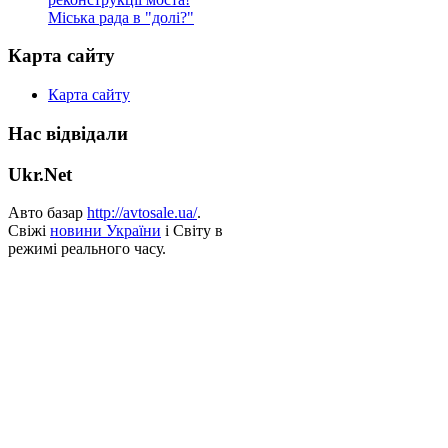
Міська рада в "долі?"
Карта сайту
Карта сайту
Нас відвідали
Ukr.Net
Авто базар
http://avtosale.ua/
.
Свіжі
новини України
і Світу в
режимі реального часу.