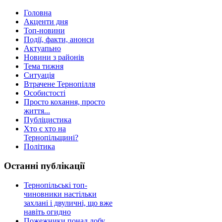
Головна
Акценти дня
Топ-новини
Події, факти, анонси
Актуапьно
Новини з районів
Тема тижня
Ситуація
Втрачене Тернопілля
Особистості
Просто кохання, просто
життя...
Публіцистика
Хто є хто на
Тернопільщині?
Політика
Останні публікації
Тернопільські топ-
чиновники настільки
захлані і двуличні, що вже
навіть огидно
Пожежники понад добу