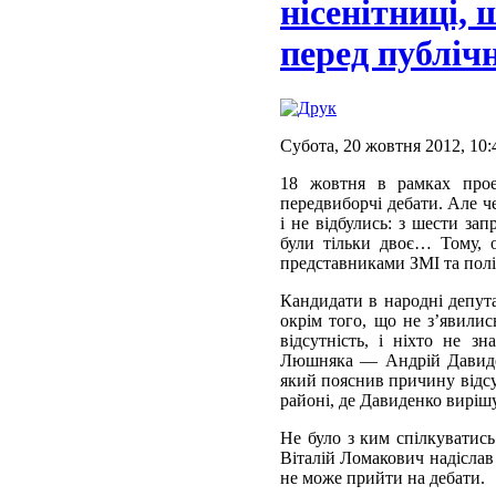
нісенітниці, 
перед публіч
Субота, 20 жовтня 2012, 10:
18 жовтня в рамках проек
передвиборчі дебати. Але че
і не відбулись: з шести за
були тільки двоє… Тому, о
представниками ЗМІ та пол
Кандидати в народні депут
окрім того, що не з’явилис
відсутність, і ніхто не 
Люшняка — Андрій Давиденк
який пояснив причину відс
районі, де Давиденко вирішу
Не було з ким спілкуватис
Віталій Ломакович надіслав
не може прийти на дебати.