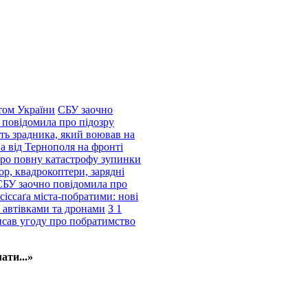
том України
СБУ заочно
 повідомила про підозру
ть зрадника, який воював на
а від Тернополя на фронті
про повну катастрофу зупинки
ор, квадрокоптери, зарядні
СБУ заочно повідомила про
сіссаґа міста-побратими: нові
 автівками та дронами
З 1
исав угоду про побратимство
ати...»