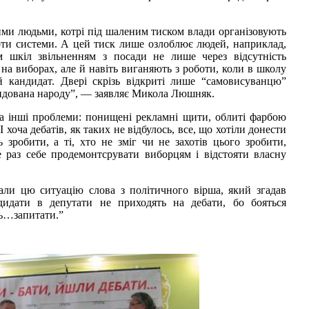
ми людьми, котрі під шаленим тиском влади організовують
роти системи. А цей тиск лише озлоблює людей, наприклад,
 шкіл звільненням з посади не лише через відсутність
в на виборах, але й навіть виганяють з роботи, коли в школу
й кандидат. Двері скрізь відкриті лише “самовисуванцю”
ендована народу”, — заявляє Микола Люшняк.
а інші проблеми: понищені рекламні щити, облиті фарбою
І хоча дебатів, як таких не відбулось, все, що хотіли донести
 зробити, а ті, хто не зміг чи не захотів цього зробити,
 раз себе продемонтсрувати виборцям і відстояти власну
али цю ситуацію слова з політичного вірша, який згадав
дидати в депутати не приходять на дебати, бо бояться
ть…запитати.”