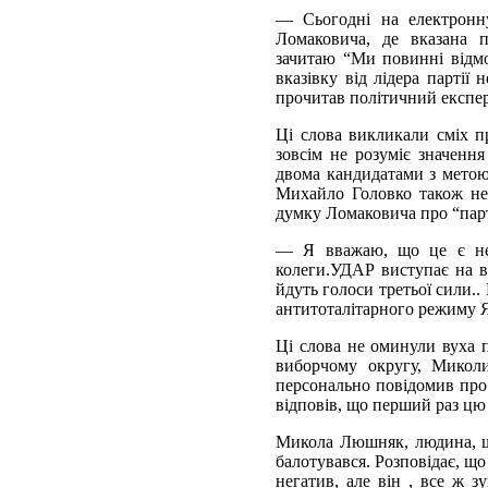
— Сьогодні на електронн
Ломаковича, де вказана п
зачитаю “Ми повинні відмо
вказівку від лідера партії
прочитав політичний експе
Ці слова викликали сміх п
зовсім не розуміє значення
двома кандидатами з метою
Михайло Головко також не 
думку Ломаковича про “парт
— Я вважаю, що це є неп
колеги.УДАР виступає на в
йдуть голоси третьої сили.
антитоталітарного режиму 
Ці слова не оминули вуха 
виборчому округу, Микол
персонально повідомив про
відповів, що перший раз цю
Микола Люшняк, людина, що
балотувався. Розповідає, що
негатив, але він , все ж з