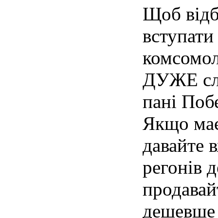
Щоб відб
вступати
комсомол
ДУЖЕ сла
пані Поб
Якщо має
давайте 
регонів 
продавай
дешевше 