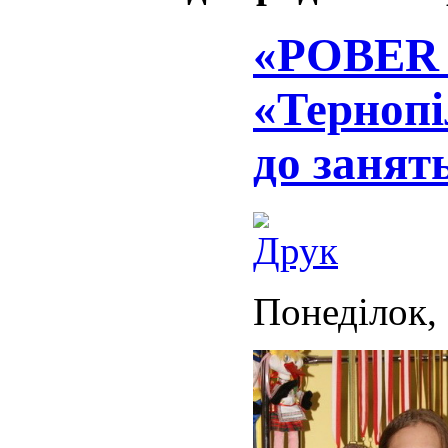
«POBER 
«Терноп
до занять
Понеділок, 