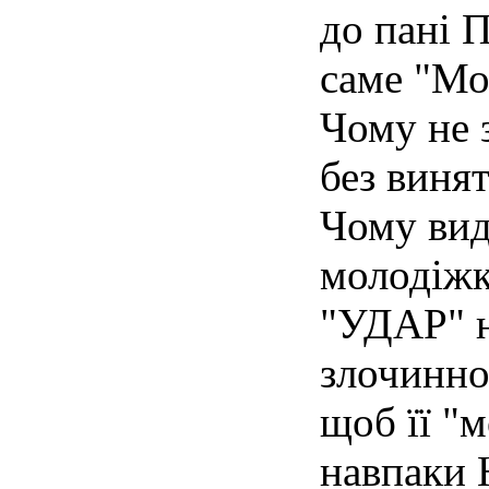
до пані 
саме "Мо
Чому не 
без виня
Чому вид
молодіжк
"УДАР" н
злочинно
щоб її "
навпаки