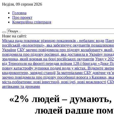
Неділя, 09 серпня 2026
Головна
Про проект
Комерційна співпраця
Нове на сайті:
Міська рада покриває різницю показників - небаланс води
Пант
російській «волонтерці», яка забезпечує окупантів позашляхови
України
СБУ заочно повідомила про підозру колаборанту, який
повідомила про підозру росіянці, яка доставила в Україну пона
зрадника, який воював на боці російських окупантів
Уряд у 202
від Тернополя на фронті передав воїнам 128-ї бригади «Дике По
повну катастрофу зупинки подачі води у містах. Відкрите звер
квадрокоптери, зарядні станції
За матеріалами СБУ довічне ув’
заочно повідомила про підозру пособниці ворога з Каховки, яка
міста-побратими: нові інвестиції, нові ідеї, нові можливості
СБУ
автівками та дронами
«2% людей – думають,
людей радше помр