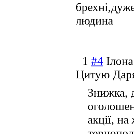
брехні,дуж
людина
+1
#4
Ілона
Цитую Даря
Знижка, д
оголошен
акції, на
тернопол