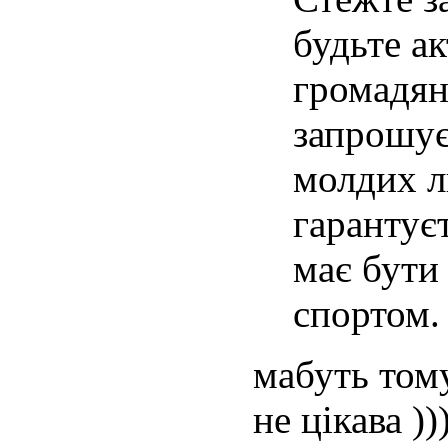
будьте а
громадян
запрошує
молдих л
гарантує
має бути
спортом.
мабуть том
не цікава ))