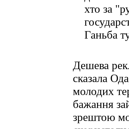
хто за "р
государст
Ганьба т
Дешева рекл
сказала Ода
молодих те
бажання за
зрештою мол