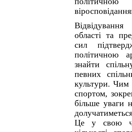
політично
віросповіданням
Відвідування
області та пр
сил підтвер
політичною а
знайти спільн
певних спільн
культури. Чим 
спортом, зокре
більше уваги н
долучатиметься
Це у свою че