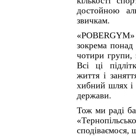
кількості спор
достойною ал
звичкам.
«POBERGYM» у
зокрема понад 
чотири групи, 
Всі ці підліт
життя і занятт
хибний шлях і 
держави.
Тож ми раді ба
«Тернопільсь
сподіваємося, 