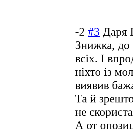
-2
#3
Даря 
Знижка, до 
всіх. І впро
ніхто із мо
виявив баж
Та й зрешто
не скориста
А от опозиц