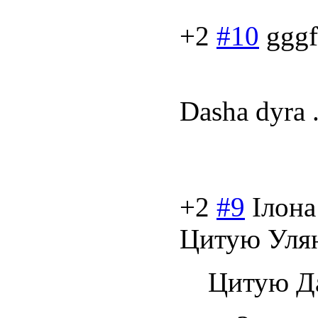
+2
#10
gggf
Dasha dyra 
+2
#9
Ілона
Цитую Улян
Цитую Д