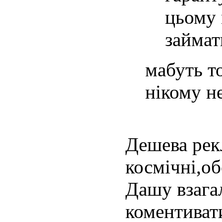
цьому 
займат
мабуть т
нікому не
Дешева рек
космічні,об
Дашу взагал
коментивати