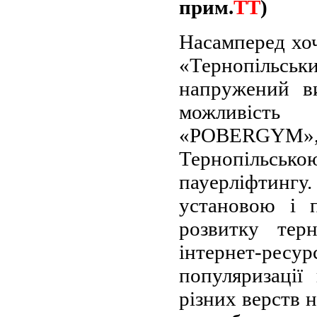
прим.
ТТ
)
Насамперед хо
«Тернопільсь
напружений в
можливість 
«POBERGYM»,
Тернопільсь
пауерліфтингу.
установою і 
розвитку тер
інтернет-ресур
популяризації
різних верств 