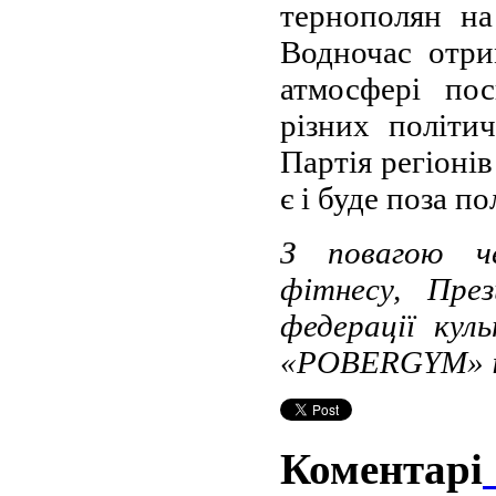
тернополян на
Водночас отри
атмосфері пос
різних політи
Партія регіонів
є і буде поза п
З повагою че
фітнесу, През
федерації куль
«POBERGYM» і 
Коментарі