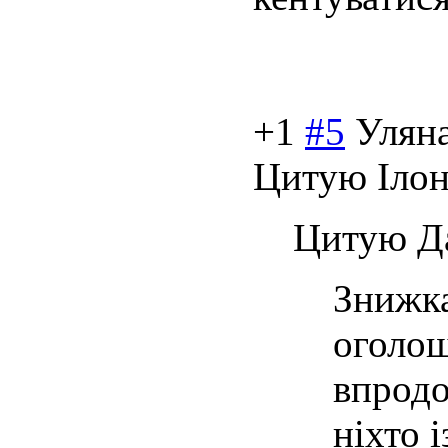
+1
#5
Улян
Цитую Ілон
Цитую Д
Знижка
оголош
впродо
ніхто 