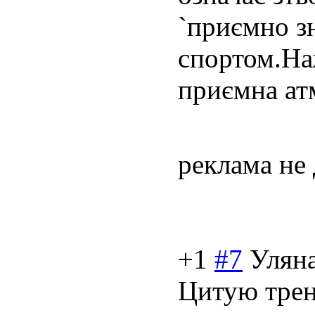
`приємно з
спортом.На
приємна атм
реклама не
+1
#7
Улян
Цитую трен