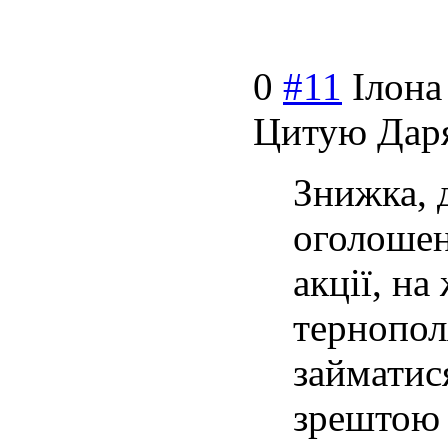
0
#11
Ілона
Цитую Даря
Знижка, д
оголошен
акції, на
тернопол
займатис
зрештою 