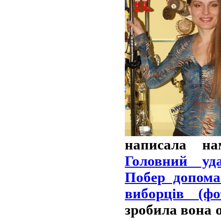
написала на
Головний уд
Побер допома
виборців (фо
зробила вона 