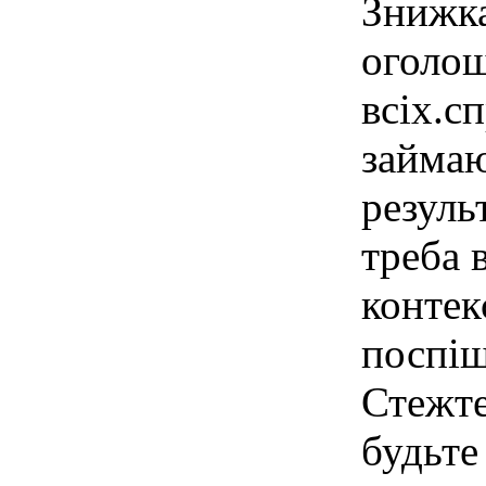
Знижка
оголош
всіх.с
займаю
резуль
треба 
контек
поспіш
Стежте
будьте