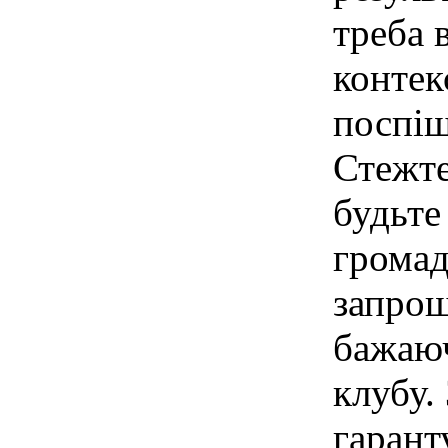
треба 
контек
поспіш
Стежте
будьте
громад
запрош
бажаю
клубу.
гарант