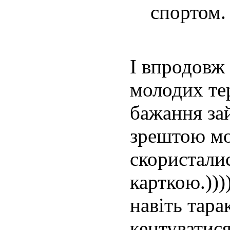
спортом.
І впродовж а
молодих те
бажання за
зрештою мол
скористалис
карткою.)))
навіть тара
кентувати