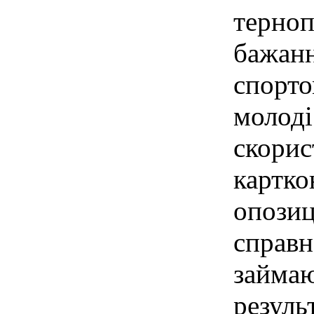
терноп
бажанн
спорто
молоді
скорис
картко
опозиц
справн
займаю
резуль