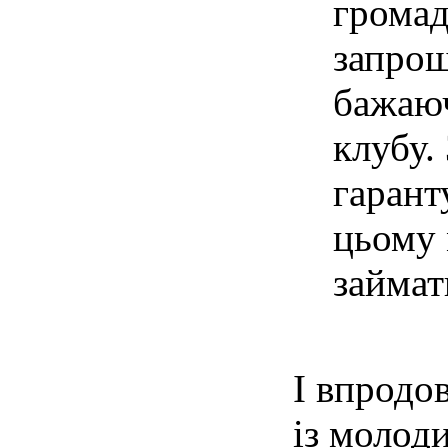
громад
запрош
бажаю
клубу.
гарант
цьому 
займат
І впродов
із молод