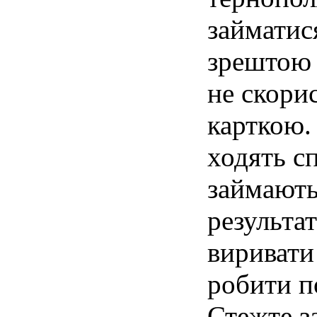
займатис
зрештою 
не скори
карткою.
ходять сп
займають
результат
виривати 
робити п
Стежте за