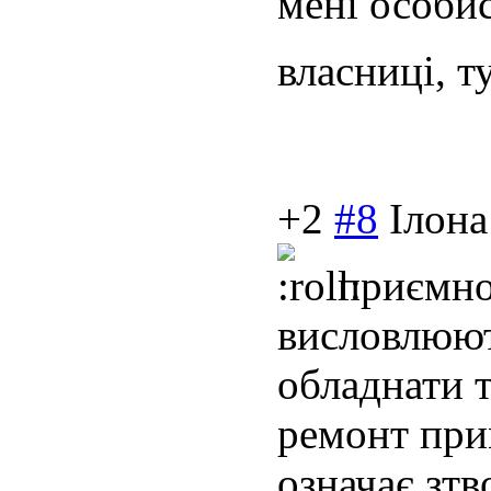
мені особи
власниці, т
+2
#8
Ілона
приємно 
висловлюют
обладнати 
ремонт при
означає зтв