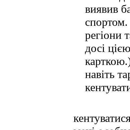
виявив б
спортом.
регіони т
досі ціє
карткою.)
навіть т
кентува
кентуватися