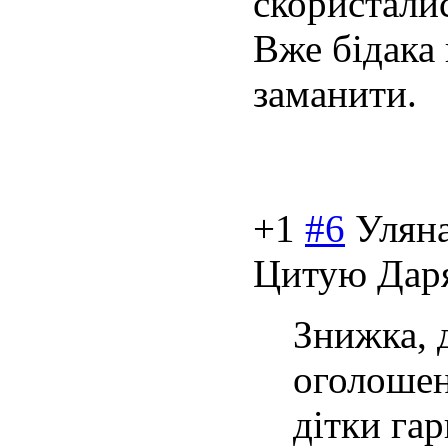
скористалис
Вже бідака 
заманити.
+1
#6
Улян
Цитую Даря
Знижка, д
оголошен
дітки га