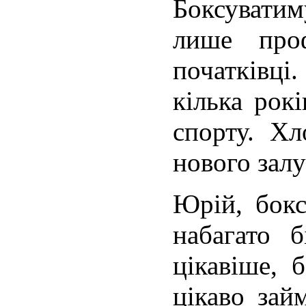
Боксуватим
лише про
початківці
кілька рок
спорту. Хл
нового залу 
Юрій, бокс
набагато 
цікавіше, 
цікаво зай