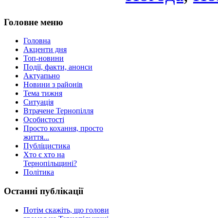
Головне меню
Головна
Акценти дня
Топ-новини
Події, факти, анонси
Актуапьно
Новини з районів
Тема тижня
Ситуація
Втрачене Тернопілля
Особистості
Просто кохання, просто
життя...
Публіцистика
Хто є хто на
Тернопільщині?
Політика
Останні публікації
Потім скажіть, що голови