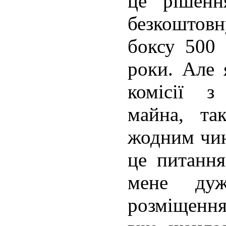
це рішенн
безкошто
боксу 500 
роки. Але 
комісії з
майна, та
жодним чин
це питання
мене ду
розміщення