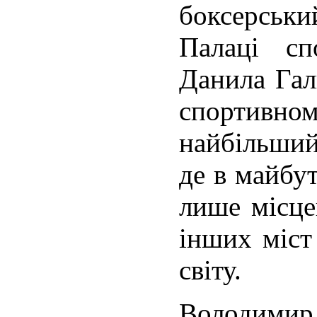
боксерськ
Палаці сп
Данила Гал
спортивно
найбільший 
де в майбу
лише місцев
інших міст
світу.
Володимир,