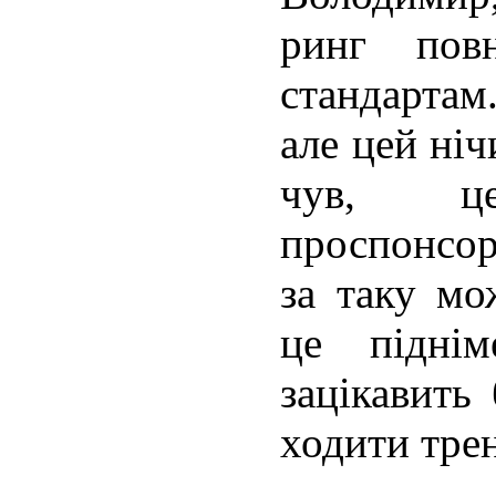
ринг повн
стандартам.
але цей ніч
чув, ц
проспонсор
за таку мо
це підні
зацікавить 
ходити тре