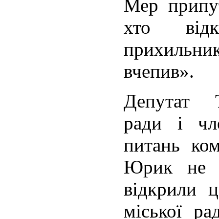
Мер припу
хто від
прихильник
вчепив».
Депутат Т
ради і чл
питань ко
Юрик не р
відкрили ц
міської р