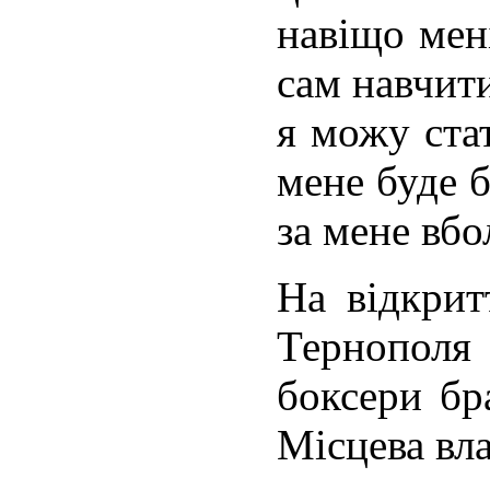
навіщо мен
сам навчити
я можу ста
мене буде б
за мене вбо
На відкрит
Тернопол
боксери бр
Місцева вла