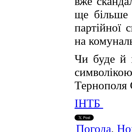
вже сканда
ще більше 
партійної 
на комунал
Чи буде й 
символіко
Тернополя С
ІНТБ
Погода
,
Но