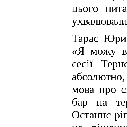
цього пит
ухвалювали
Тарас Юрик
«Я можу в
сесії Терн
абсолютно,
мова про с
бар на те
Останнє рі