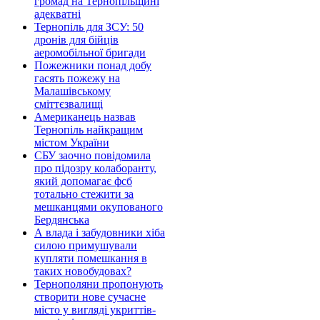
громад на Тернопільщині
адекватні
Тернопіль для ЗСУ: 50
дронів для бійців
аеромобільної бригади
Пожежники понад добу
гасять пожежу на
Малашівському
сміттєзвалищі
Американець назвав
Тернопіль найкращим
містом України
СБУ заочно повідомила
про підозру колаборанту,
який допомагає фсб
тотально стежити за
мешканцями окупованого
Бердянська
А влада і забудовники хіба
силою примушували
купляти помешкання в
таких новобудовах?
Тернополяни пропонують
створити нове сучасне
місто у вигляді укриттів-