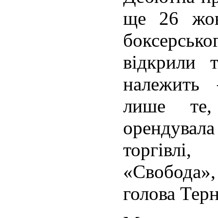
ще 26 жов
боксерсько
відкрили 
належить 
лише те
орендув
торгівлі
«Свобода
голова Тер