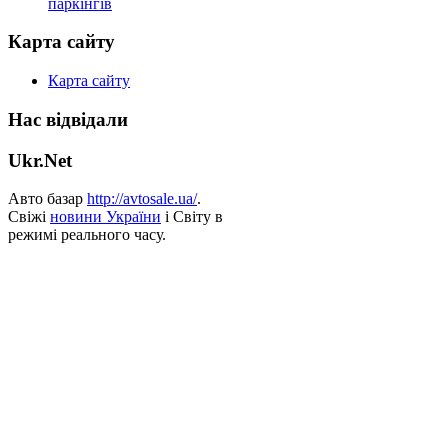
паркінгів
Карта сайту
Карта сайту
Нас відвідали
Ukr.Net
Авто базар
http://avtosale.ua/
.
Свіжі
новини України
і Світу в
режимі реального часу.