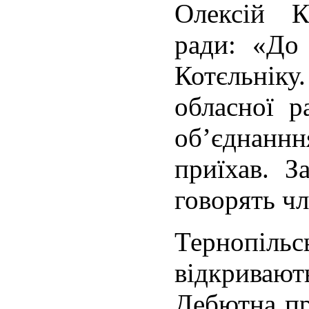
Олексій К
ради: «До
Котєльнік
обласної р
об’єднанн
приїхав. З
говорять чл
Тернопіл
відкрива
Дебютна пр