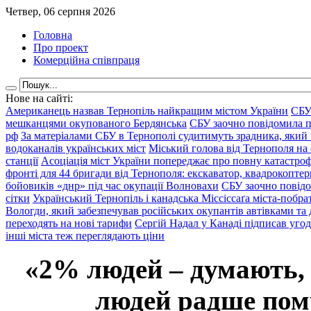
Четвер, 06 серпня 2026
Головна
Про проект
Комерційна співпраця
Нове на сайті:
Американець назвав Тернопіль найкращим містом України
СБУ
мешканцями окупованого Бердянська
СБУ заочно повідомила пр
рф
За матеріалами СБУ в Тернополі судитимуть зрадника, який 
водоканалів українських міст
Міський голова від Тернополя на 
станції
Асоціація міст України попереджає про повну катастроф
фронті для 44 бригади від Тернополя: екскаватор, квадрокоптери
бойовиків «днр» під час окупації Волновахи
СБУ заочно повідо
сітки
Український Тернопіль і канадська Міссіссаґа міста-побрат
Вологди, який забезпечував російських окупантів автівками та
переходять на нові тарифи
Сергій Надал у Канаді підписав уго
інші міста теж переглядають ціни
«2% людей – думають,
людей радше помр