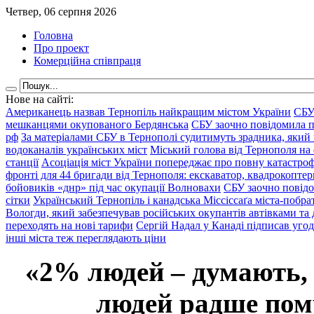
Четвер, 06 серпня 2026
Головна
Про проект
Комерційна співпраця
Нове на сайті:
Американець назвав Тернопіль найкращим містом України
СБУ
мешканцями окупованого Бердянська
СБУ заочно повідомила пр
рф
За матеріалами СБУ в Тернополі судитимуть зрадника, який 
водоканалів українських міст
Міський голова від Тернополя на 
станції
Асоціація міст України попереджає про повну катастроф
фронті для 44 бригади від Тернополя: екскаватор, квадрокоптери
бойовиків «днр» під час окупації Волновахи
СБУ заочно повідо
сітки
Український Тернопіль і канадська Міссіссаґа міста-побрат
Вологди, який забезпечував російських окупантів автівками та
переходять на нові тарифи
Сергій Надал у Канаді підписав уго
інші міста теж переглядають ціни
«2% людей – думають,
людей радше помр