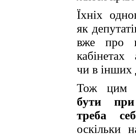
Їхніх одно
як депутаті
вже про п
кабінетах 
чи в інших
Тож цим 
бути при
треба се
оскільки н