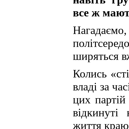
все ж мают
Нагадаєм
політсере
ширяться в
Колись «ст
владі за ч
цих партій
відкинуті 
життя краю