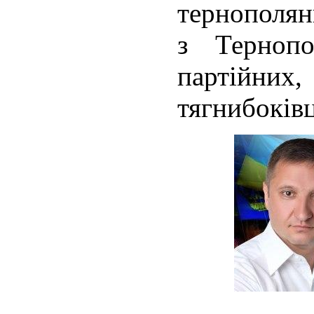
тернополян
з Тернопо
партій
тягнибоківц