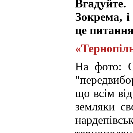
Вгадуйте.
Зокрема, і
це питанн
«Тернопіл
На фото: О
"передвибо
що всім від
земляки с
нардепі