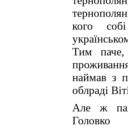
тернополя
тернополян
кого соб
українсько
Тим паче,
проживанн
наймав з п
облраді Віт
Але ж па
Головк