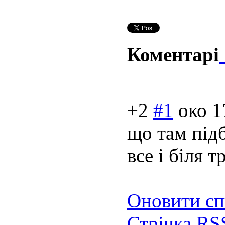
Коментарі
+2
#1
око
1
що там підб
все і біля 
Оновити сп
Стрічка RS