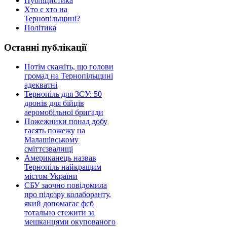
Публіцистика
Хто є хто на
Тернопільщині?
Політика
Останні публікації
Потім скажіть, що голови
громад на Тернопільщині
адекватні
Тернопіль для ЗСУ: 50
дронів для бійців
аеромобільної бригади
Пожежники понад добу
гасять пожежу на
Малашівському
сміттєзвалищі
Американець назвав
Тернопіль найкращим
містом України
СБУ заочно повідомила
про підозру колаборанту,
який допомагає фсб
тотально стежити за
мешканцями окупованого