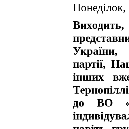
Понеділок, 
Виходить
представ
України,
партії, Н
інших вж
Тернопіллі
до ВО «
індивідув
навіть гр