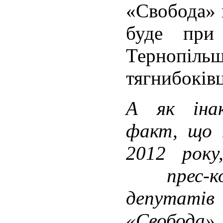
«Свобода» 
буде при
Тернопіл
тягнибоківц
А як іна
факт, що н
2012 року
прес-ко
депутат
«Свобода»