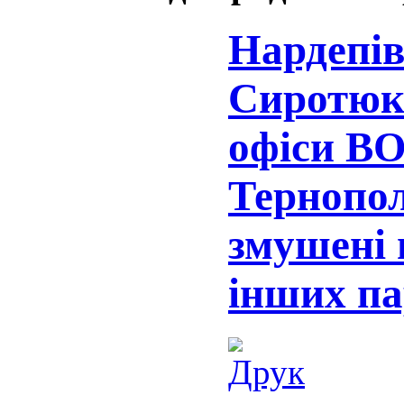
Нардепів
Сиротюка
офіси ВО
Тернопол
змушені 
інших па