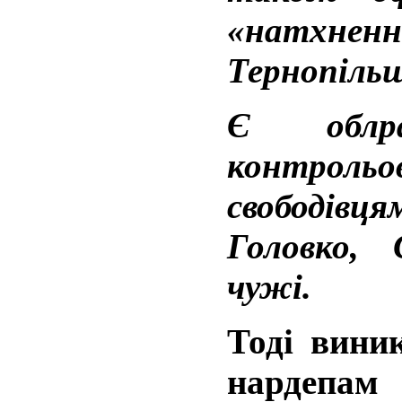
«натхне
Тернопіль
Є облра
контро
свободів
Головко,
чужі.
Тоді вини
нардепа