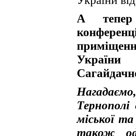
А тепер
конфере
приміще
України 
Сагайдачно
Нагадаєм
Тернополі 
міської та
також оф