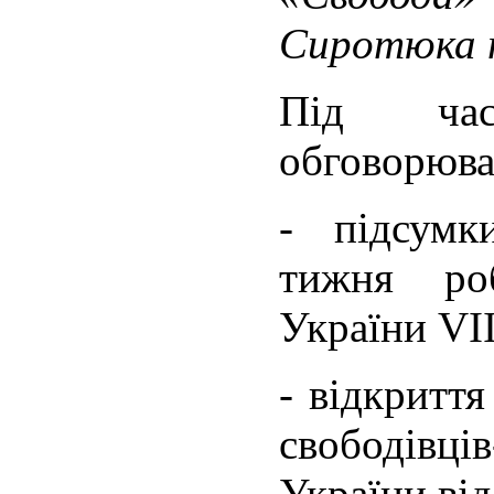
Сиротюка т
Під час
обговорюва
- підсумк
тижня ро
України VI
- відкритт
свободівц
України ві