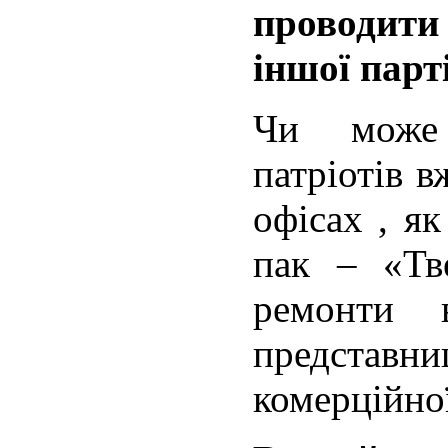
проводити 
іншої парт
Чи може 
патріотів в
офісах , як
пак – «Тв
ремонти 
представн
комерційної