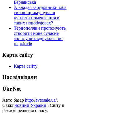
Бердянська
А влада і забудовники хіба
силою примушували
купляти помешкання в
таких новобудовах?
Тернополяни пропонують
створити нове сучасне
місто у вигляді укриттів-
паркінгів
Карта сайту
Карта сайту
Нас відвідали
Ukr.Net
Авто базар
http://avtosale.ua/
.
Свіжі
новини України
і Світу в
режимі реального часу.