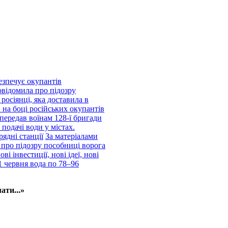
езпечує окупантів
відомила про підозру
росіянці, яка доставила в
 на боці російських окупантів
передав воїнам 128-ї бригади
подачі води у містах.
рядні станції
За матеріалами
про підозру пособниці ворога
і інвестиції, нові ідеї, нові
1 червня вода по 78–96
ати...»