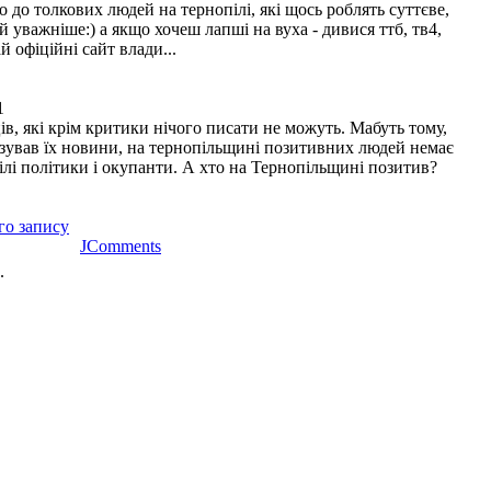
о до толкових людей на тернопілі, які щось роблять суттєве,
й уважніше:) а якщо хочеш лапші на вуха - дивися ттб, тв4,
 офіційні сайт влади...
1
ів, які крім критики нічого писати не можуть. Мабуть тому,
зував їх новини, на тернопільщині позитивних людей немає
ілі політики і окупанти. А хто на Тернопільщині позитив?
го запису
JComments
.