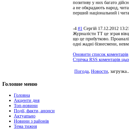
позитиву у них багато дійсн
а не обкрадають народ, чита
перший національний і читай
-4
#1
Сергій
17.12.2012 13:2
Журналісти ТТ це зграя вівц
що це прибутково. Проаналі
одні жадні бізнесмени, невм
Оновити список коментарів
Стрічка RSS коментарів цьо
Погода
,
Новости
, загрузка..
Головне меню
Головна
Акценти дня
Топ-новини
Події, факти, анонси
Актуапьно
Новини з районів
Тема тижня