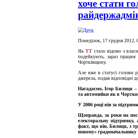
хоче стати г
райдержадмін
Понеділок, 17 грудня 2012, 
Як
ТТ
стало відомо з власн
подейкують, зараз працює
Чортківщину.
Але вже в статусі голови р
джерела, подав відповідні 
Нагадаємо, Ігор Билиця –
та автомийки як в Чорткові
У 2006 році він за підтри
Щоправда, за роки на пос
електоральну підтримку, 
факт, що він, Билиця, з т
новому» градоначальнику 