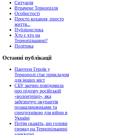
Ситуація
Втрачене Тернопілля
Особистості
Просто кохання, просто
життя...
Публіцистика
Хто є хто на
Тернопільщині?
Політика
Останні публікації
Пантеон Героїв у
Тернополі стає прикладом
для інших міст
СБУ заочно повідомила
про підозру російській
«волонтерці», яка
забезпечує окупантів
позашляховиками та
спецтехнікою для війни в
Україні
Потім скажіть, що голови
громад на Тернопільщині
адекватні