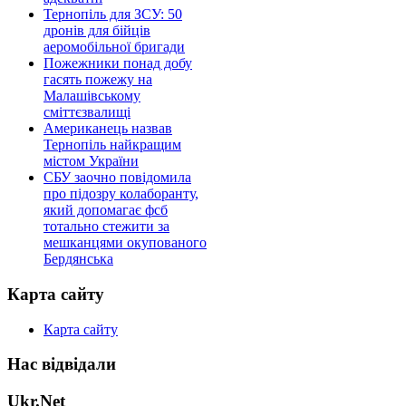
Тернопіль для ЗСУ: 50
дронів для бійців
аеромобільної бригади
Пожежники понад добу
гасять пожежу на
Малашівському
сміттєзвалищі
Американець назвав
Тернопіль найкращим
містом України
СБУ заочно повідомила
про підозру колаборанту,
який допомагає фсб
тотально стежити за
мешканцями окупованого
Бердянська
Карта сайту
Карта сайту
Нас відвідали
Ukr.Net