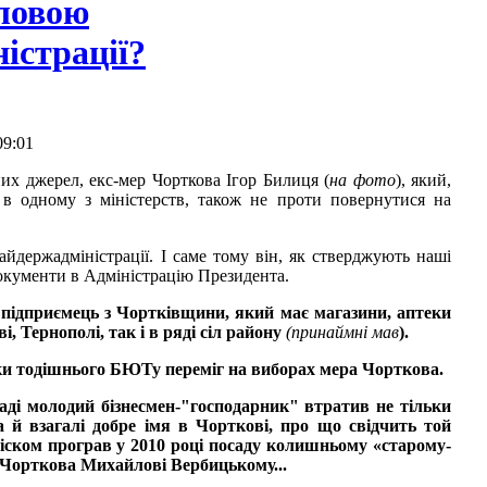
оловою
істрації?
09:01
их джерел, екс-мер Чорткова Ігор Билиця (
на фото
), який,
 в одному з міністерств, також не проти повернутися на
айдержадміністрації. І саме тому він, як стверджують наші
документи в Адміністрацію Президента.
 підприємець з Чортківщини, який має магазини, аптеки
, Тернополі, так і в ряді сіл району
(принаймні мав
).
мки тодішнього БЮТу переміг на виборах мера Чорткова.
аді молодий бізнесмен-"господарник" втратив не тільки
а й взагалі добре імя в Чорткові, про що свідчить той
ріском програв у 2010 році посаду колишньому «старому-
Чорткова Михайлові Вербицькому...