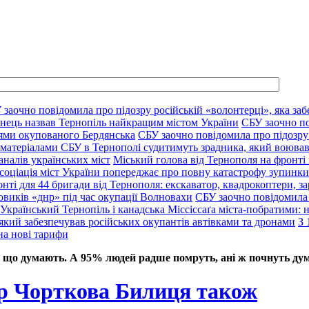
 заочно повідомила про підозру російській «волонтерці», яка заб
нець назвав Тернопіль найкращим містом України
СБУ заочно по
цями окупованого Бердянська
СБУ заочно повідомила про підозру 
 матеріалами СБУ в Тернополі судитимуть зрадника, який воював
аналів українських міст
Міський голова від Тернополя на фронті 
соціація міст України попереджає про повну катастрофу зупинки 
нті для 44 бригади від Тернополя: екскаватор, квадрокоптери, за
овиків «днр» під час окупації Волновахи
СБУ заочно повідомила 
Український Тернопіль і канадська Міссіссаґа міста-побратими: нов
який забезпечував російських окупантів автівками та дронами
З 
на нові тарифи
 що думають. А 95% людей радше помруть, ані ж почнуть дум
р Чорткова Билиця також