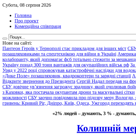
Субота, 08 серпня 2026
Головна
Про проект
Комерційна співпраця
Нове на сайті:
Пантеон Героїв у Тернополі стає прикладом для інших міст
СБУ
позашляховиками та спецтехнікою для війни в Україні
Америка
колаборанту, який допомагає фсб тотально стежити за мешкан
Україну понад 300 тонн вантажів для окупаційних військ рф
За
Уряд у 2022 році спровокував катастрофічні наслідки для водок
«Дике Поле» позашляховик, квадрокоптери та зарядні станції
А
Відкрите звернення до Президента
Сергій Надал передав на фро
СБУ довічне ув’язнення загрожує зраднику, який очолював бой
з Каховки, яка постачала окупантам дрони та маскувальні сітки
можливості
СБУ заочно повідомила про підозру меру Вологди, 
гривень: Кривий Ріг, Дніпро, Київ, Одеса, Ужгород переходять 
«2% людей – думають, 3 % - думають,
Колишній ме