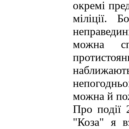
окремі пре
міліції. 
неправеди
можна сп
протистоя
набл
непогоднь
можна й по
Про події 
"Коза" я 