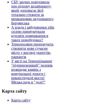
СБУ заочно повідомила
про підозру колаборанту,
який допомагає фсб
тотально стежити за
мешканцями окупованого
Бердянська
А влада і забудовники хіба
силою примушували
купляти помешкання в
таких новобудовах?
Тернополяни пропонують
створити нове сучасне
місто у вигляді укриттів-
паркінгів
У місті на Тернопільщині
"підприємливий" чоловік
розкрадає камінь з
комунальної дороги і
реконструкції моста!
Міська рада в "долі?"
Карта сайту
Карта сайту