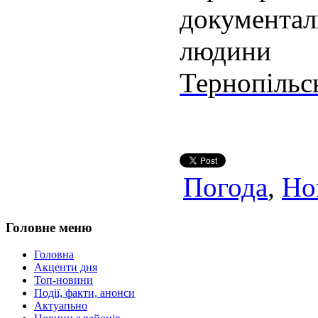
документ
люди
Тернопільс
Погода
,
Но
Головне меню
Головна
Акценти дня
Топ-новини
Події, факти, анонси
Актуапьно