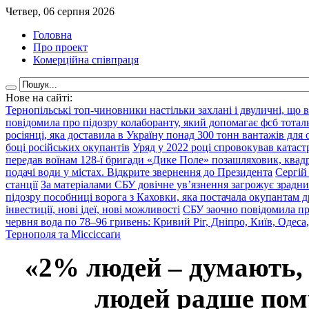
Четвер, 06 серпня 2026
Головна
Про проект
Комерційна співпраця
Нове на сайті:
Тернопільські топ-чиновники настільки захлані і двуличні, що 
повідомила про підозру колаборанту, який допомагає фсб тота
росіянці, яка доставила в Україну понад 300 тонн вантажів для
боці російських окупантів
Уряд у 2022 році спровокував катаст
передав воїнам 128-ї бригади «Дике Поле» позашляховик, квадр
подачі води у містах. Відкрите звернення до Президента
Сергій
станції
За матеріалами СБУ довічне ув’язнення загрожує зрадни
підозру пособниці ворога з Каховки, яка постачала окупантам д
інвестиції, нові ідеї, нові можливості
СБУ заочно повідомила пр
червня вода по 78–96 гривень: Кривий Ріг, Дніпро, Київ, Одеса
Тернополя та Міссіссаґи
«2% людей – думають,
людей радше помр