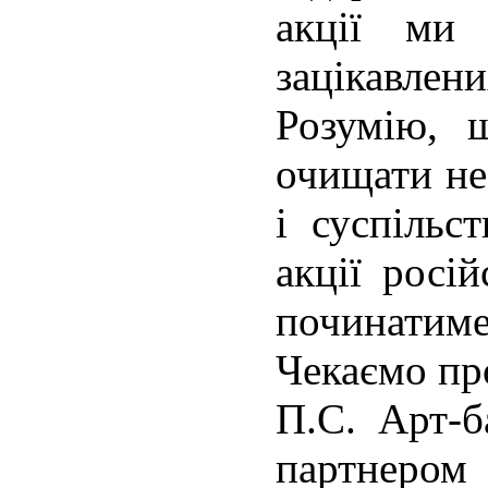
акції ми 
зацікавлени
Розумію, 
очищати не
і суспільс
акції росі
починатиме
Чекаємо про
П.С. Арт-б
партнером