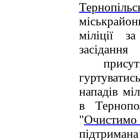
Тернопільс
міськрайон
міліції з
засідан
присутн
гуртувати
нападів міл
в Тернопо
"
Очистимо 
підтриман