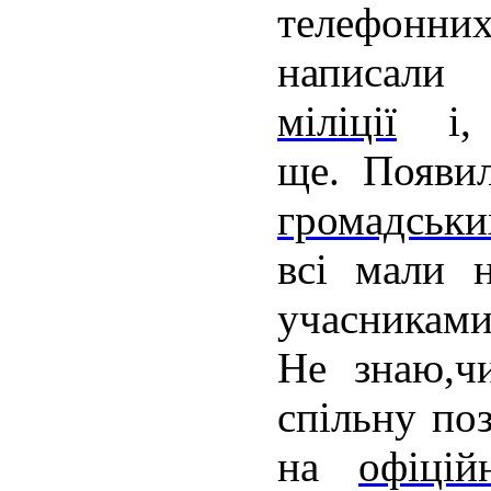
телефонни
написал
міліції
і, п
ще. Появи
громадськи
всі мали н
учасникам
Не знаю,ч
спільну по
на
офіці