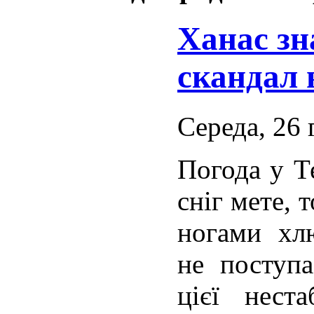
Ханас зн
скандал 
Середа, 26 
Погода у Т
сніг мете, 
ногами хл
не поступа
цієї неста